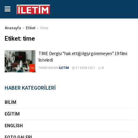
Anasayfa
Etiket
time
Etiket:
time
TIME Dergisi ”hak ettiği ilgiyi göremeyen” 19 filmi
listeledi
TARAFINDAN
İLETİM
31 EKIM 2021
0
HABER KATEGORİLERİ
BILIM
EĞITIM
ENGLISH
FOTO GALERI