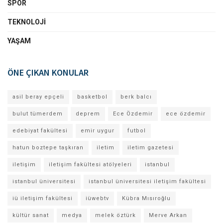
SPOR
TEKNOLOJI
YAŞAM
ÖNE ÇIKAN KONULAR
asil beray epçeli
basketbol
berk balcı
bulut tümerdem
deprem
Ece Özdemir
ece özdemir
edebiyat fakültesi
emir uygur
futbol
hatun boztepe taşkıran
iletim
iletim gazetesi
iletişim
iletişim fakültesi atölyeleri
istanbul
istanbul üniversitesi
istanbul üniversitesi iletişim fakültesi
iü iletişim fakültesi
iüwebtv
Kübra Mısıroğlu
kültür sanat
medya
melek öztürk
Merve Arkan