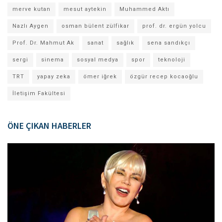
merve kutan
mesut aytekin
Muhammed Aktı
Nazlı Aygen
osman bülent zülfikar
prof. dr. ergün yolcu
Prof. Dr. Mahmut Ak
sanat
sağlık
sena sandıkçı
sergi
sinema
sosyal medya
spor
teknoloji
TRT
yapay zeka
ömer iğrek
özgür recep kocaoğlu
İletişim Fakültesi
ÖNE ÇIKAN HABERLER