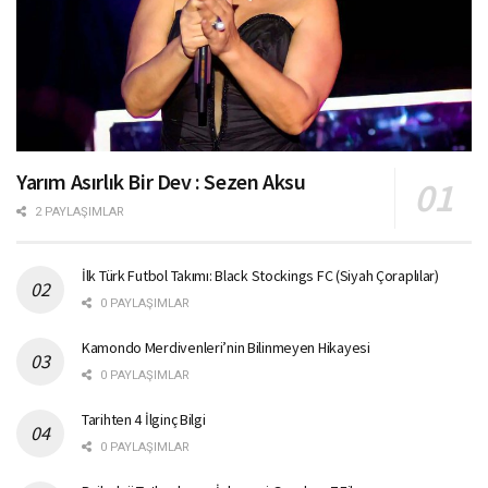
Yarım Asırlık Bir Dev : Sezen Aksu
2 PAYLAŞIMLAR
İlk Türk Futbol Takımı: Black Stockings FC (Siyah Çoraplılar)
0 PAYLAŞIMLAR
Kamondo Merdivenleri’nin Bilinmeyen Hikayesi
0 PAYLAŞIMLAR
Tarihten 4 İlginç Bilgi
0 PAYLAŞIMLAR