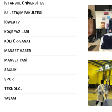
İSTANBUL ÜNIVERSITESI
İÜ İLETIŞIM FAKÜLTESI
İÜWEBTV
KÖŞE YAZILARI
KÜLTÜR-SANAT
MANSET HABER
MANSET YANI
SAĞLIK
SPOR
TEKNOLOJI
YAŞAM