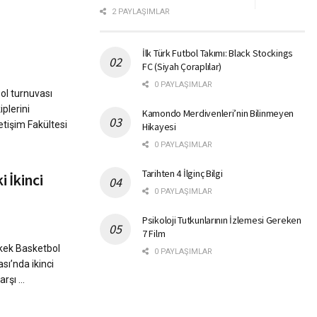
2 PAYLAŞIMLAR
İlk Türk Futbol Takımı: Black Stockings
FC (Siyah Çoraplılar)
0 PAYLAŞIMLAR
bol turnuvası
plerini
Kamondo Merdivenleri’nin Bilinmeyen
etişim Fakültesi
Hikayesi
0 PAYLAŞIMLAR
Tarihten 4 İlginç Bilgi
 İkinci
0 PAYLAŞIMLAR
Psikoloji Tutkunlarının İzlemesi Gereken
7 Film
Erkek Basketbol
0 PAYLAŞIMLAR
sı’nda ikinci
rşı ...