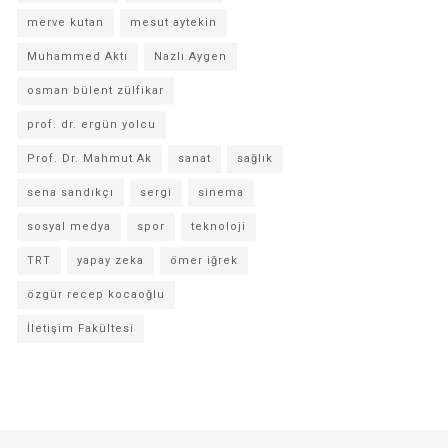
merve kutan
mesut aytekin
Muhammed Aktı
Nazlı Aygen
osman bülent zülfikar
prof. dr. ergün yolcu
Prof. Dr. Mahmut Ak
sanat
sağlık
sena sandıkçı
sergi
sinema
sosyal medya
spor
teknoloji
TRT
yapay zeka
ömer iğrek
özgür recep kocaoğlu
İletişim Fakültesi