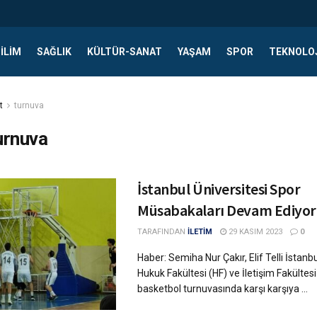
ILIM
SAĞLIK
KÜLTÜR-SANAT
YAŞAM
SPOR
TEKNOLO
t
turnuva
urnuva
İstanbul Üniversitesi Spor
Müsabakaları Devam Ediyor
TARAFINDAN
İLETİM
29 KASIM 2023
0
Haber: Semiha Nur Çakır, Elif Telli İstanbu
Hukuk Fakültesi (HF) ve İletişim Fakültesi 
basketbol turnuvasında karşı karşıya ...