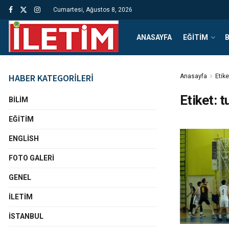
Cumartesi, Ağustos 8, 2026
ANASAYFA
EĞITIM
B
HABER KATEGORİLERİ
Anasayfa
Etike
Etiket:
t
BILIM
EĞITIM
ENGLISH
FOTO GALERI
GENEL
İLETIM
İSTANBUL