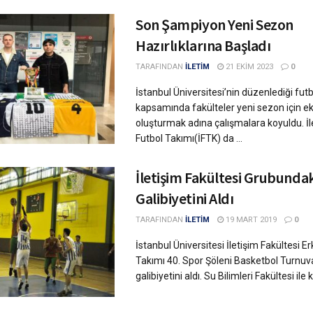
Son Şampiyon Yeni Sezon
Hazırlıklarına Başladı
TARAFINDAN
İLETİM
21 EKIM 2023
0
İstanbul Üniversitesi’nin düzenlediği fut
kapsamında fakülteler yeni sezon için eki
oluşturmak adına çalışmalara koyuldu. İl
Futbol Takımı(İFTK) da ...
İletişim Fakültesi Grubundaki
Galibiyetini Aldı
TARAFINDAN
İLETİM
19 MART 2019
0
İstanbul Üniversitesi İletişim Fakültesi 
Takımı 40. Spor Şöleni Basketbol Turnuva
galibiyetini aldı. Su Bilimleri Fakültesi ile ka