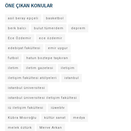
ÖNE ÇIKAN KONULAR
asil beray epçeli
basketbol
berk balcı
bulut tümerdem
deprem
Ece Özdemir
ece özdemir
edebiyat fakültesi
emir uygur
futbol
hatun boztepe taşkıran
iletim
iletim gazetesi
iletişim
iletişim fakültesi atölyeleri
istanbul
istanbul üniversitesi
istanbul üniversitesi iletişim fakültesi
iü iletişim fakültesi
iüwebtv
Kübra Mısıroğlu
kültür sanat
medya
melek öztürk
Merve Arkan