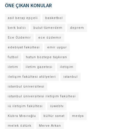
ÖNE ÇIKAN KONULAR
asil beray epçeli
basketbol
berk balcı
bulut tümerdem
deprem
Ece Özdemir
ece özdemir
edebiyat fakültesi
emir uygur
futbol
hatun boztepe taşkıran
iletim
iletim gazetesi
iletişim
iletişim fakültesi atölyeleri
istanbul
istanbul üniversitesi
istanbul üniversitesi iletişim fakültesi
iü iletişim fakültesi
iüwebtv
Kübra Mısıroğlu
kültür sanat
medya
melek öztürk
Merve Arkan