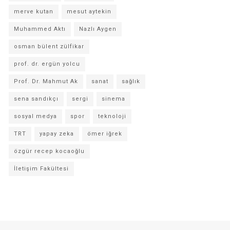
merve kutan
mesut aytekin
Muhammed Aktı
Nazlı Aygen
osman bülent zülfikar
prof. dr. ergün yolcu
Prof. Dr. Mahmut Ak
sanat
sağlık
sena sandıkçı
sergi
sinema
sosyal medya
spor
teknoloji
TRT
yapay zeka
ömer iğrek
özgür recep kocaoğlu
İletişim Fakültesi