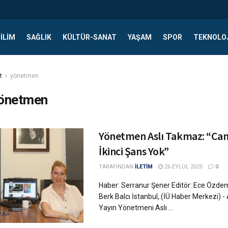
ILIM
SAĞLIK
KÜLTÜR-SANAT
YAŞAM
SPOR
TEKNOLO
t
yönetmen
önetmen
Yönetmen Aslı Takmaz: “Can
İkinci Şans Yok”
TARAFINDAN
İLETİM
26 EYLÜL 2025
0
Haber: Serranur Şener Editör: Ece Özdem
Berk Balcı İstanbul, (İÜ Haber Merkezi) -
Yayın Yönetmeni Aslı ...