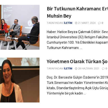
Bir Tutkunun Kahramanı: Er
Muhsin Bey
TARAFINDAN
İLETİM
21 MART 2024
0
Haber: Hatice Beyza Çakmak Editör: Sev
İstanbul Üniversitesi (İÜ) İletişim Fakülte
Cumhuriyetin 100. Yılı Etkinlikleri kapsamı
Tutkunun Kahramanı: ...
Yönetmen Olarak Türkan Şo
TARAFINDAN
İLETİM
28 HAZIRAN 2021
0
Doç. Dr. Berceste Gülçin Özdemir'in 2019
Türk Sineması'nın Kadın Yönetmenleri K
kitabı, Standartlaştırılmış Açık Uçlu Gör
Yöntemiyle birçok kadın ...