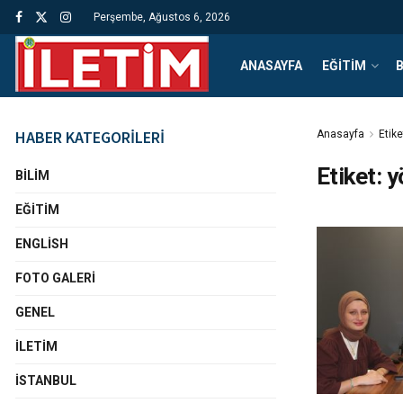
Perşembe, Ağustos 6, 2026
ANASAYFA
EĞITIM
B
HABER KATEGORİLERİ
Anasayfa
Etike
Etiket:
y
BILIM
EĞITIM
ENGLISH
FOTO GALERI
GENEL
İLETIM
İSTANBUL