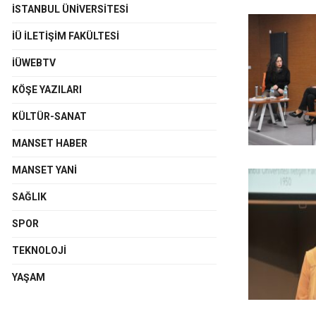
İSTANBUL ÜNIVERSITESI
İÜ İLETIŞIM FAKÜLTESI
İÜWEBTV
KÖŞE YAZILARI
KÜLTÜR-SANAT
MANSET HABER
MANSET YANI
SAĞLIK
SPOR
TEKNOLOJI
YAŞAM