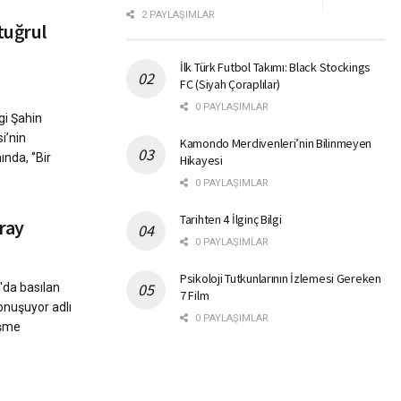
2 PAYLAŞIMLAR
tuğrul
İlk Türk Futbol Takımı: Black Stockings
FC (Siyah Çoraplılar)
0 PAYLAŞIMLAR
gi Şahin
si’nin
Kamondo Merdivenleri’nin Bilinmeyen
nda, ‘’Bir
Hikayesi
0 PAYLAŞIMLAR
Tarihten 4 İlginç Bilgi
ray
0 PAYLAŞIMLAR
Psikoloji Tutkunlarının İzlemesi Gereken
'da basılan
7 Film
onuşuyor adlı
0 PAYLAŞIMLAR
üşme