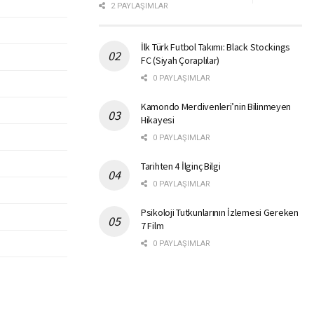
2 PAYLAŞIMLAR
İlk Türk Futbol Takımı: Black Stockings
FC (Siyah Çoraplılar)
0 PAYLAŞIMLAR
Kamondo Merdivenleri’nin Bilinmeyen
Hikayesi
0 PAYLAŞIMLAR
Tarihten 4 İlginç Bilgi
0 PAYLAŞIMLAR
Psikoloji Tutkunlarının İzlemesi Gereken
7 Film
0 PAYLAŞIMLAR