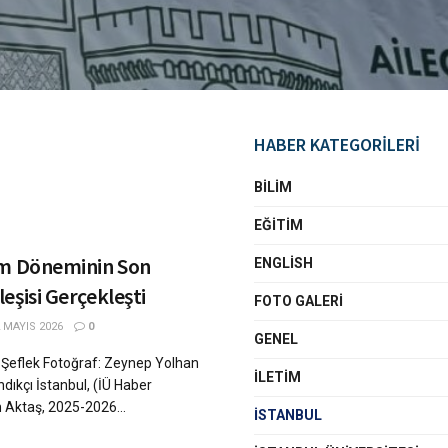
HABER KATEGORİLERİ
BILIM
EĞITIM
im Döneminin Son
ENGLISH
eşisi Gerçekleşti
FOTO GALERI
 MAYIS 2026
0
GENEL
Şeflek Fotoğraf: Zeynep Yolhan
İLETIM
dıkçı İstanbul, (İÜ Haber
 Aktaş, 2025-2026...
İSTANBUL