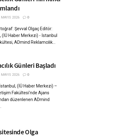
mlandı
 MAYIS 2026
0
toğraf: Şevval Olgaç Editör:
 (İÜ Haber Merkezi) - İstanbul
akültesi, ADmind Reklamcılık...
ılık Günleri Başladı
 MAYIS 2026
0
İstanbul, (İÜ Haber Merkezi) –
letişim Fakültesi’nde Ajans
afından düzenlenen ADmind
.
sitesinde Olga