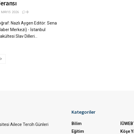
eransı
 MAYIS 2026
0
ğraf: Nazlı Aygen Editör: Sena
Haber Merkezi) - İstanbul
kültesi Slav Dilleri...
Kategoriler
Bilim
İÜWEB
itesi Ailece Tercih Günleri
Eğitim
Köşe Ya