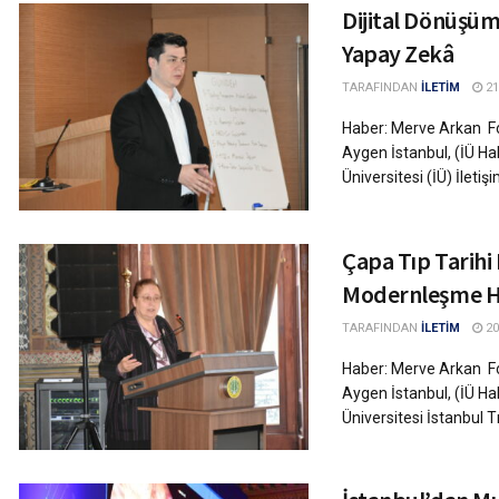
Dijital Dönüş
Yapay Zekâ
TARAFINDAN
İLETİM
21
Haber: Merve Arkan Fo
Aygen İstanbul, (İÜ Ha
Üniversitesi (İÜ) İletiş
Çapa Tıp Tarihi
Modernleşme Hi
TARAFINDAN
İLETİM
20
Haber: Merve Arkan Fot
Aygen İstanbul, (İÜ Ha
Üniversitesi İstanbul T