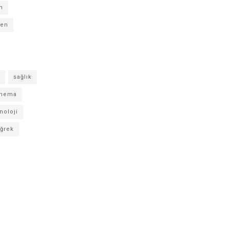
n
gen
sağlık
inema
noloji
ğrek