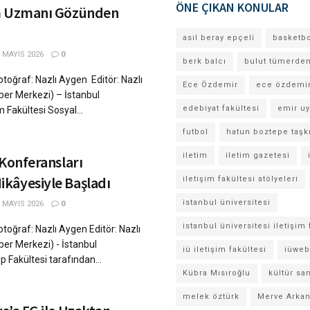
ÖNE ÇIKAN KONULAR
üm Uzmanı Gözünden
asil beray epçeli
basketb
 MAYIS 2026
0
berk balcı
bulut tümerde
toğraf: Nazlı Aygen Editör: Nazlı
Ece Özdemir
ece özdemi
ber Merkezi) – İstanbul
edebiyat fakültesi
emir u
im Fakültesi Sosyal...
futbol
hatun boztepe taşk
iletim
iletim gazetesi
 Konferansları
kâyesiyle Başladı
iletişim fakültesi atölyeleri
istanbul üniversitesi
 MAYIS 2026
0
istanbul üniversitesi iletişim 
oğraf: Nazlı Aygen Editör: Nazlı
ber Merkezi) - İstanbul
iü iletişim fakültesi
iüweb
ıp Fakültesi tarafından...
Kübra Mısıroğlu
kültür sa
melek öztürk
Merve Arka