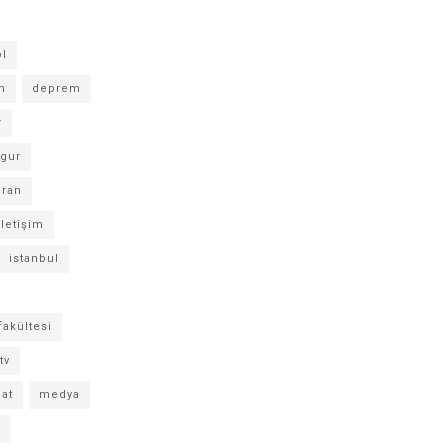
ol
m
deprem
r
ygur
ıran
iletişim
istanbul
fakültesi
tv
nat
medya
n