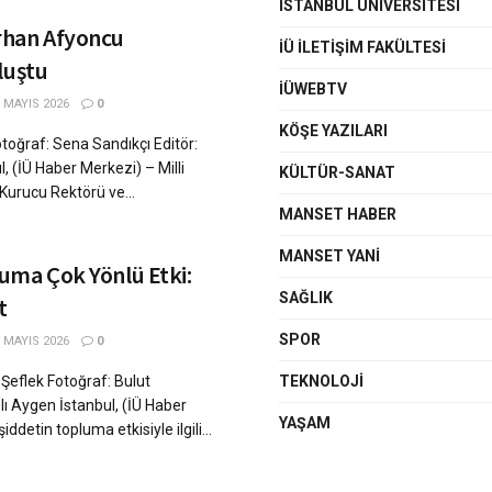
İSTANBUL ÜNIVERSITESI
rhan Afyoncu
İÜ İLETIŞIM FAKÜLTESI
luştu
İÜWEBTV
 MAYIS 2026
0
KÖŞE YAZILARI
toğraf: Sena Sandıkçı Editör:
, (İÜ Haber Merkezi) – Milli
KÜLTÜR-SANAT
Kurucu Rektörü ve...
MANSET HABER
MANSET YANI
uma Çok Yönlü Etki:
SAĞLIK
t
SPOR
 MAYIS 2026
0
Şeflek Fotoğraf: Bulut
TEKNOLOJI
ı Aygen İstanbul, (İÜ Haber
YAŞAM
detin topluma etkisiyle ilgili...