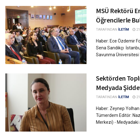
MSÜ Rektörü E
Öğrencilerle Bu
TARAFINDAN
İLETİM
21
Haber: Ece Özdemir Fo
Sena Sandıkçı İstanbul
Savunma Üniversitesi 
Sektörden Topl
Medyada Şidde
TARAFINDAN
İLETİM
21
Haber: Zeynep Yolhan 
Tümerdem Editör: Nazl
Merkezi) - Medyadaki şid