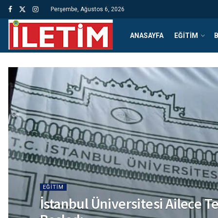
Perşembe, Ağustos 6, 2026
ANASAYFA
EĞITIM
B
EĞITIM
İstanbul Üniversitesi Ailece T