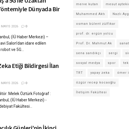
ş’a 5G ile Uzaktan
merve kutan
mesut ayteki
 Yöntemiyle Dünyada Bir
Muhammed Aktı
Nazlı Ay
osman bülent zülfikar
 MAYIS 2026
0
prof. dr. ergün yolcu
anbul, (İÜ Haber Merkezi) –
Mavi Salon’dan idare edilen
Prof. Dr. Mahmut Ak
sanat
 robot ve 5G...
sena sandıkçı
sergi
s
sosyal medya
spor
tek
eka Etiği Bildirgesi İlan
TRT
yapay zeka
ömer i
özgür recep kocaoğlu
 MAYIS 2026
0
İletişim Fakültesi
tör: Melek Öztürk Fotoğraf :
anbul, (İÜ Haber Merkezi) -
debiyat Fakültesi...
lık Günleri’nin İkinci