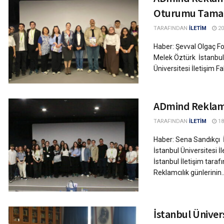
Oturumu Tama
TARAFINDAN
İLETİM
20
Haber: Şevval Olgaç Fo
Melek Öztürk İstanbul,
Üniversitesi İletişim F
ADmind Reklamc
TARAFINDAN
İLETİM
18
Haber: Sena Sandıkçı ​
İstanbul Üniversitesi İ
İstanbul İletişim tar
Reklamcılık günlerinin..
İstanbul Üniver