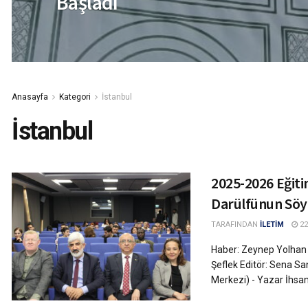
Başladı
Anasayfa
Kategori
İstanbul
İstanbul
2025-2026 Eğit
Darülfünun Söyl
TARAFINDAN
İLETİM
22
Haber: Zeynep Yolhan 
Şeflek Editör: Sena San
Merkezi) - Yazar İhsan