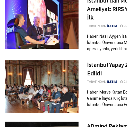
İstanbul’dan Mu
Ameliyat: RIRS
İlk
TARAFINDAN
İLETİM
20
Haber: Nazlı Aygen İst
İstanbul Üniversitesi 
operasyonla, yerli tıbbi
İstanbul Yapay Z
Edildi
TARAFINDAN
İLETİM
21
Haber: Merve Kutan Edi
Ganime İlayda Kılıç İst
İstanbul Üniversitesi E
ADmind Reklamcı