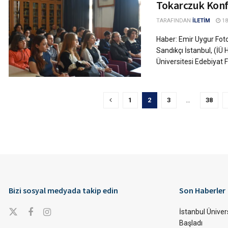
Tokarczuk Konf
TARAFINDAN
İLETİM
18
Haber: Emir Uygur Foto
Sandıkçı İstanbul, (İÜ 
Üniversitesi Edebiyat Fa
1
2
3
…
38
Bizi sosyal medyada takip edin
Son Haberler
İstanbul Ünivers
Başladı