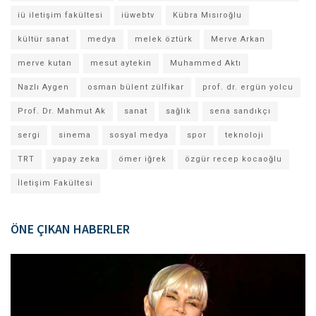
iü iletişim fakültesi
iüwebtv
Kübra Mısıroğlu
kültür sanat
medya
melek öztürk
Merve Arkan
merve kutan
mesut aytekin
Muhammed Aktı
Nazlı Aygen
osman bülent zülfikar
prof. dr. ergün yolcu
Prof. Dr. Mahmut Ak
sanat
sağlık
sena sandıkçı
sergi
sinema
sosyal medya
spor
teknoloji
TRT
yapay zeka
ömer iğrek
özgür recep kocaoğlu
İletişim Fakültesi
ÖNE ÇIKAN HABERLER