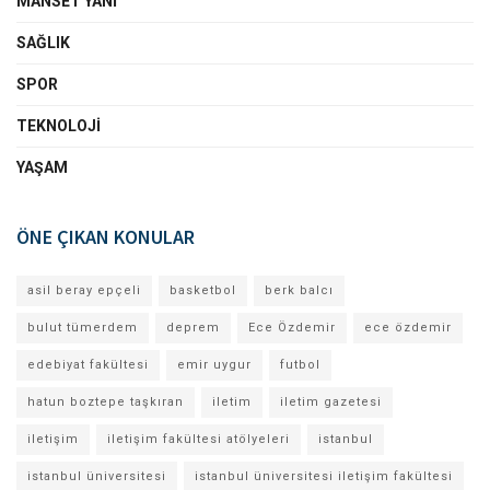
MANSET YANI
SAĞLIK
SPOR
TEKNOLOJI
YAŞAM
ÖNE ÇIKAN KONULAR
asil beray epçeli
basketbol
berk balcı
bulut tümerdem
deprem
Ece Özdemir
ece özdemir
edebiyat fakültesi
emir uygur
futbol
hatun boztepe taşkıran
iletim
iletim gazetesi
iletişim
iletişim fakültesi atölyeleri
istanbul
istanbul üniversitesi
istanbul üniversitesi iletişim fakültesi