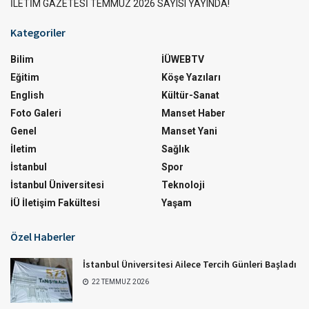
İLETİM GAZETESİ TEMMUZ 2026 SAYISI YAYINDA!
Kategoriler
Bilim
İÜWEBTV
Eğitim
Köşe Yazıları
English
Kültür-Sanat
Foto Galeri
Manset Haber
Genel
Manset Yani
İletim
Sağlık
İstanbul
Spor
İstanbul Üniversitesi
Teknoloji
İÜ İletişim Fakültesi
Yaşam
Özel Haberler
İstanbul Üniversitesi Ailece Tercih Günleri Başladı
22 TEMMUZ 2026