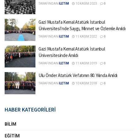
TARAFINDAN
İLETİM
10 KASIM 2023
0
Gazi Mustafa Kemal Atatürk İstanbul
Üniversitesi’nde Saygı, Minnet ve Özlemle Anıldı
TARAFINDAN
İLETİM
11 KASIM 2022
0
Gazi Mustafa Kemal Atatürk İstanbul
Üniversitesinde Anıldı
TARAFINDAN
İLETİM
11 KASIM 2019
0
Ulu Önder Atatürk Vefatının 80. Yılında Anıldı
TARAFINDAN
İLETİM
10 KASIM 2018
0
HABER KATEGORİLERİ
BILIM
EĞITIM