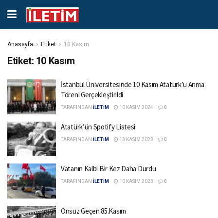
Anasayfa
Etiket
10 Kasım
Etiket:
10 Kasım
İstanbul Üniversitesinde 10 Kasım Atatürk’ü Anma
Töreni Gerçekleştirildi
TARAFINDAN
İLETİM
10 KASIM 2024
0
Atatürk’ün Spotify Listesi
TARAFINDAN
İLETİM
13 KASIM 2023
0
Vatanın Kalbi Bir Kez Daha Durdu
TARAFINDAN
İLETİM
10 KASIM 2023
0
Onsuz Geçen 85.Kasım