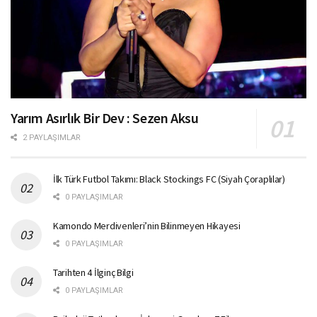
Yarım Asırlık Bir Dev : Sezen Aksu
2 PAYLAŞIMLAR
İlk Türk Futbol Takımı: Black Stockings FC (Siyah Çoraplılar)
0 PAYLAŞIMLAR
Kamondo Merdivenleri’nin Bilinmeyen Hikayesi
0 PAYLAŞIMLAR
Tarihten 4 İlginç Bilgi
0 PAYLAŞIMLAR