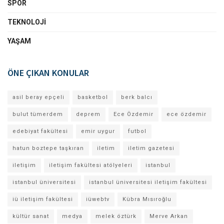
SPOR
TEKNOLOJI
YAŞAM
ÖNE ÇIKAN KONULAR
asil beray epçeli
basketbol
berk balcı
bulut tümerdem
deprem
Ece Özdemir
ece özdemir
edebiyat fakültesi
emir uygur
futbol
hatun boztepe taşkıran
iletim
iletim gazetesi
iletişim
iletişim fakültesi atölyeleri
istanbul
istanbul üniversitesi
istanbul üniversitesi iletişim fakültesi
iü iletişim fakültesi
iüwebtv
Kübra Mısıroğlu
kültür sanat
medya
melek öztürk
Merve Arkan