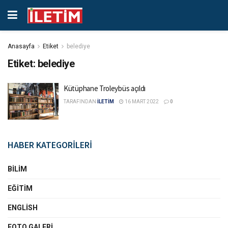
Anasayfa
Etiket
belediye
Etiket:
belediye
Kütüphane Troleybüs açıldı
TARAFINDAN
İLETİM
16 MART 2022
0
HABER KATEGORİLERİ
BILIM
EĞITIM
ENGLISH
FOTO GALERI