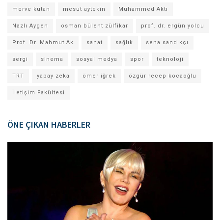
merve kutan
mesut aytekin
Muhammed Aktı
Nazlı Aygen
osman bülent zülfikar
prof. dr. ergün yolcu
Prof. Dr. Mahmut Ak
sanat
sağlık
sena sandıkçı
sergi
sinema
sosyal medya
spor
teknoloji
TRT
yapay zeka
ömer iğrek
özgür recep kocaoğlu
İletişim Fakültesi
ÖNE ÇIKAN HABERLER