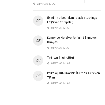
2 PAYLAŞIMLAR
İlk Türk Futbol Takımı: Black Stockings
FC (Siyah Çoraplılar)
0 PAYLAŞIMLAR
Kamondo Merdivenleri’nin Bilinmeyen
Hikayesi
0 PAYLAŞIMLAR
Tarihten 4 İlginç Bilgi
0 PAYLAŞIMLAR
Psikoloji Tutkunlarının İzlemesi Gereken
7 Film
0 PAYLAŞIMLAR