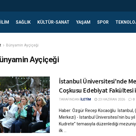
ILIM
SAĞLIK
KÜLTÜR-SANAT
YAŞAM
SPOR
TEKNOLO
t
Bünyamin Ayçiçeği
ünyamin Ayçiçeği
İstanbul Üniversitesi’nde M
Coşkusu Edebiyat Fakültesi i
TARAFINDAN
İLETİM
23 HAZIRAN 2026
0
Haber: Özgür Recep Kocaoğlu İstanbul, 
Merkezi) - İstanbul Üniversitesi'nin bu yıl
Kudrete” temasıyla düzenlediği mezuniye
ilk ...