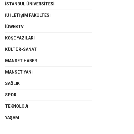
İSTANBUL ÜNIVERSITESI
İÜ İLETIŞIM FAKÜLTESI
İÜWEBTV
KÖŞE YAZILARI
KÜLTÜR-SANAT
MANSET HABER
MANSET YANI
SAĞLIK
SPOR
TEKNOLOJI
YAŞAM