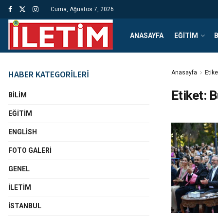
Cuma, Ağustos 7, 2026
ANASAYFA
EĞITIM
B
HABER KATEGORİLERİ
Anasayfa
Etike
Etiket:
B
BILIM
EĞITIM
ENGLISH
FOTO GALERI
GENEL
İLETIM
İSTANBUL