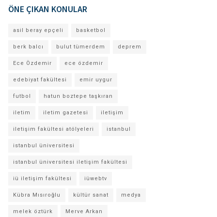
ÖNE ÇIKAN KONULAR
asil beray epçeli
basketbol
berk balcı
bulut tümerdem
deprem
Ece Özdemir
ece özdemir
edebiyat fakültesi
emir uygur
futbol
hatun boztepe taşkıran
iletim
iletim gazetesi
iletişim
iletişim fakültesi atölyeleri
istanbul
istanbul üniversitesi
istanbul üniversitesi iletişim fakültesi
iü iletişim fakültesi
iüwebtv
Kübra Mısıroğlu
kültür sanat
medya
melek öztürk
Merve Arkan