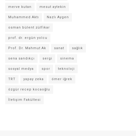
merve kutan
mesut aytekin
Muhammed Aktı
Nazlı Aygen
osman bülent zülfikar
prof. dr. ergün yolcu
Prof. Dr. Mahmut Ak
sanat
sağlık
sena sandıkçı
sergi
sinema
sosyal medya
spor
teknoloji
TRT
yapay zeka
ömer iğrek
özgür recep kocaoğlu
İletişim Fakültesi