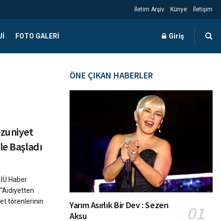
İletim Arşiv
Künye
İletişim
JI
FOTO GALERI
Giriş
ÖNE ÇIKAN HABERLER
ezuniyet
le Başladı
(İÜ Haber
 “Aidiyetten
t törenlerinin
Yarım Asırlık Bir Dev : Sezen
Aksu