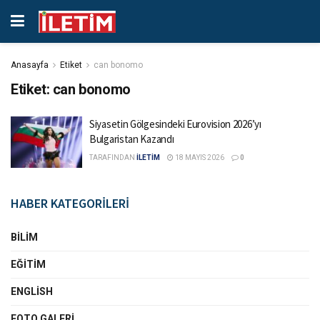
Anasayfa
Etiket
can bonomo
Etiket:
can bonomo
Siyasetin Gölgesindeki Eurovision 2026’yı
Bulgaristan Kazandı
TARAFINDAN
İLETİM
18 MAYIS 2026
0
HABER KATEGORİLERİ
BILIM
EĞITIM
ENGLISH
FOTO GALERI