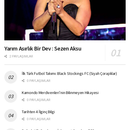
Yarım Asırlık Bir Dev : Sezen Aksu
2 PAYLAŞIMLAR
İlk Türk Futbol Takımı: Black Stockings FC (Siyah Çoraplılar)
0 PAYLAŞIMLAR
Kamondo Merdivenleri’nin Bilinmeyen Hikayesi
0 PAYLAŞIMLAR
Tarihten 4 İlginç Bilgi
0 PAYLAŞIMLAR