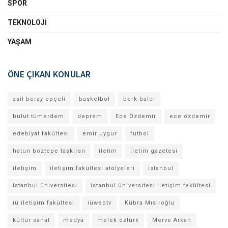
SPOR
TEKNOLOJI
YAŞAM
ÖNE ÇIKAN KONULAR
asil beray epçeli
basketbol
berk balcı
bulut tümerdem
deprem
Ece Özdemir
ece özdemir
edebiyat fakültesi
emir uygur
futbol
hatun boztepe taşkıran
iletim
iletim gazetesi
iletişim
iletişim fakültesi atölyeleri
istanbul
istanbul üniversitesi
istanbul üniversitesi iletişim fakültesi
iü iletişim fakültesi
iüwebtv
Kübra Mısıroğlu
kültür sanat
medya
melek öztürk
Merve Arkan