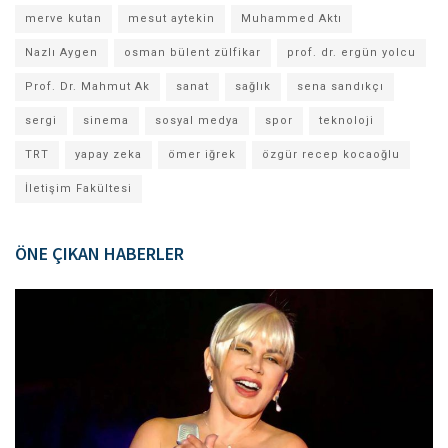
merve kutan
mesut aytekin
Muhammed Aktı
Nazlı Aygen
osman bülent zülfikar
prof. dr. ergün yolcu
Prof. Dr. Mahmut Ak
sanat
sağlık
sena sandıkçı
sergi
sinema
sosyal medya
spor
teknoloji
TRT
yapay zeka
ömer iğrek
özgür recep kocaoğlu
İletişim Fakültesi
ÖNE ÇIKAN HABERLER