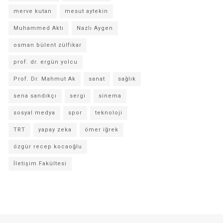
merve kutan
mesut aytekin
Muhammed Aktı
Nazlı Aygen
osman bülent zülfikar
prof. dr. ergün yolcu
Prof. Dr. Mahmut Ak
sanat
sağlık
sena sandıkçı
sergi
sinema
sosyal medya
spor
teknoloji
TRT
yapay zeka
ömer iğrek
özgür recep kocaoğlu
İletişim Fakültesi