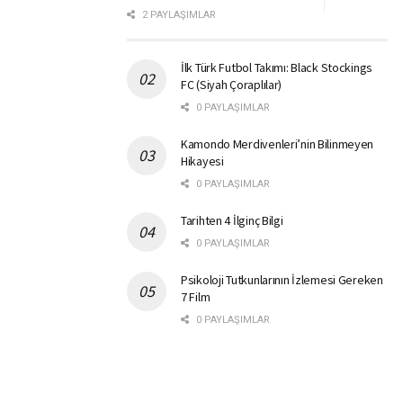
2 PAYLAŞIMLAR
İlk Türk Futbol Takımı: Black Stockings
FC (Siyah Çoraplılar)
0 PAYLAŞIMLAR
Kamondo Merdivenleri’nin Bilinmeyen
Hikayesi
0 PAYLAŞIMLAR
Tarihten 4 İlginç Bilgi
0 PAYLAŞIMLAR
Psikoloji Tutkunlarının İzlemesi Gereken
7 Film
0 PAYLAŞIMLAR