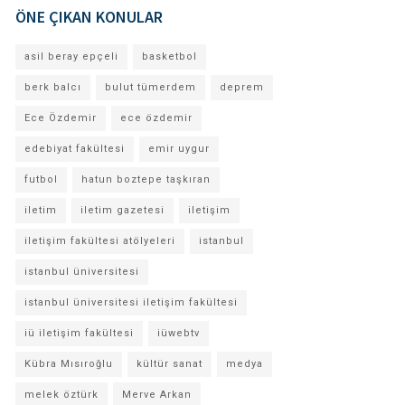
ÖNE ÇIKAN KONULAR
asil beray epçeli
basketbol
berk balcı
bulut tümerdem
deprem
Ece Özdemir
ece özdemir
edebiyat fakültesi
emir uygur
futbol
hatun boztepe taşkıran
iletim
iletim gazetesi
iletişim
iletişim fakültesi atölyeleri
istanbul
istanbul üniversitesi
istanbul üniversitesi iletişim fakültesi
iü iletişim fakültesi
iüwebtv
Kübra Mısıroğlu
kültür sanat
medya
melek öztürk
Merve Arkan