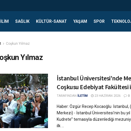
ILIM
SAĞLIK
KÜLTÜR-SANAT
YAŞAM
SPOR
TEKNOLO
t
Coşkun Yılmaz
oşkun Yılmaz
İstanbul Üniversitesi’nde M
Coşkusu Edebiyat Fakültesi i
TARAFINDAN
İLETİM
23 HAZIRAN 2026
0
Haber: Özgür Recep Kocaoğlu İstanbul, 
Merkezi) - İstanbul Üniversitesi'nin bu yıl
Kudrete” temasıyla düzenlediği mezuniye
ilk ...