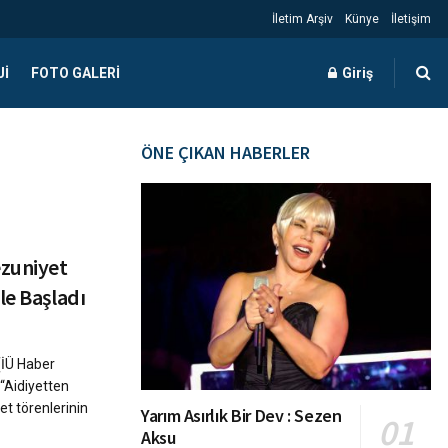
İletim Arşiv
Künye
İletişim
JI
FOTO GALERI
Giriş
ÖNE ÇIKAN HABERLER
ezuniyet
le Başladı
(İÜ Haber
 “Aidiyetten
t törenlerinin
Yarım Asırlık Bir Dev : Sezen
Aksu