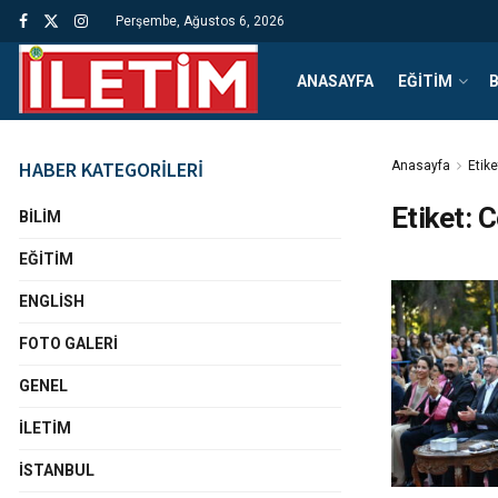
Perşembe, Ağustos 6, 2026
ANASAYFA
EĞITIM
B
HABER KATEGORİLERİ
Anasayfa
Etike
Etiket:
C
BILIM
EĞITIM
ENGLISH
FOTO GALERI
GENEL
İLETIM
İSTANBUL