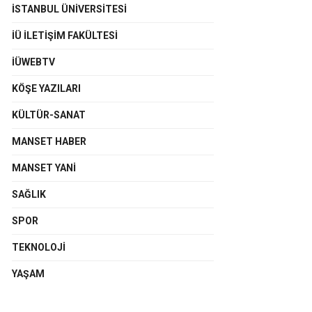
İSTANBUL ÜNIVERSITESI
İÜ İLETIŞIM FAKÜLTESI
İÜWEBTV
KÖŞE YAZILARI
KÜLTÜR-SANAT
MANSET HABER
MANSET YANI
SAĞLIK
SPOR
TEKNOLOJI
YAŞAM