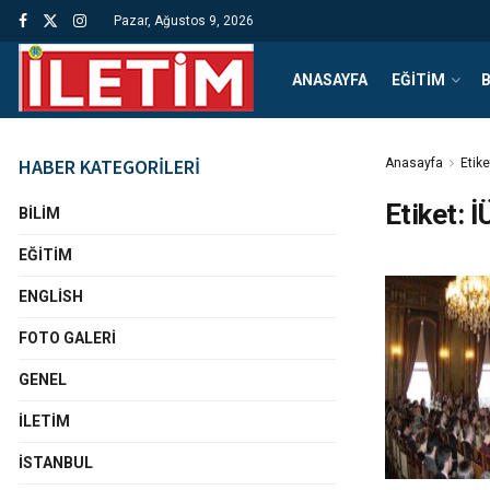
Pazar, Ağustos 9, 2026
ANASAYFA
EĞITIM
B
HABER KATEGORİLERİ
Anasayfa
Etike
Etiket:
İ
BILIM
EĞITIM
ENGLISH
FOTO GALERI
GENEL
İLETIM
İSTANBUL