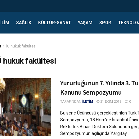
ILIM
SAĞLIK
KÜLTÜR-SANAT
YAŞAM
SPOR
TEKNOLO
t
İÜ hukuk fakültesi
Ü hukuk fakültesi
Yürürlüğünün 7. Yılında 3. Tü
Kanunu Sempozyumu
TARAFINDAN
İLETİM
21 EKIM 2019
0
Bu sene Üçüncüsü gerçekleştirilen Türk 
Sempozyumu, 18 Ekim’de İstanbul Üniver
Rektörlük Binası Doktora Salonunda gerçek
Sempozyumun açılışında Yargıtay ...