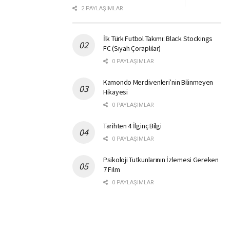
2 PAYLAŞIMLAR
İlk Türk Futbol Takımı: Black Stockings
FC (Siyah Çoraplılar)
0 PAYLAŞIMLAR
Kamondo Merdivenleri’nin Bilinmeyen
Hikayesi
0 PAYLAŞIMLAR
Tarihten 4 İlginç Bilgi
0 PAYLAŞIMLAR
Psikoloji Tutkunlarının İzlemesi Gereken
7 Film
0 PAYLAŞIMLAR