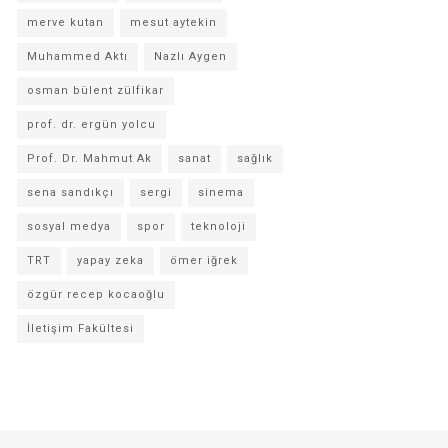
merve kutan
mesut aytekin
Muhammed Aktı
Nazlı Aygen
osman bülent zülfikar
prof. dr. ergün yolcu
Prof. Dr. Mahmut Ak
sanat
sağlık
sena sandıkçı
sergi
sinema
sosyal medya
spor
teknoloji
TRT
yapay zeka
ömer iğrek
özgür recep kocaoğlu
İletişim Fakültesi