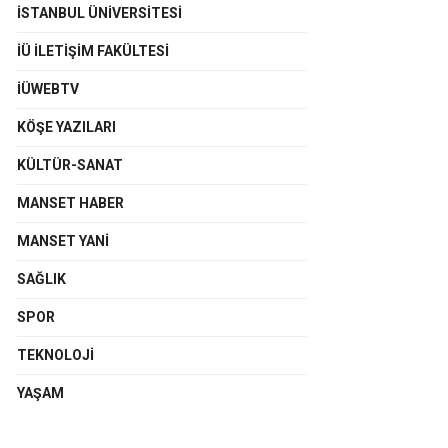
İSTANBUL ÜNIVERSITESI
İÜ İLETIŞIM FAKÜLTESI
İÜWEBTV
KÖŞE YAZILARI
KÜLTÜR-SANAT
MANSET HABER
MANSET YANI
SAĞLIK
SPOR
TEKNOLOJI
YAŞAM