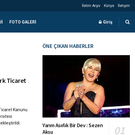
İletim Arşiv
Künye
İletişim
JI
FOTO GALERI
Giriş
ÖNE ÇIKAN HABERLER
rk Ticaret
Ticaret Kanunu
sitesi
leştirildi.
Yarım Asırlık Bir Dev : Sezen
Aksu