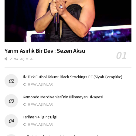
Yarım Asırlık Bir Dev : Sezen Aksu
2 PAYLAŞIMLAR
İlk Türk Futbol Takımı: Black Stockings FC (Siyah Çoraplılar)
0 PAYLAŞIMLAR
Kamondo Merdivenleri’nin Bilinmeyen Hikayesi
0 PAYLAŞIMLAR
Tarihten 4 İlginç Bilgi
0 PAYLAŞIMLAR