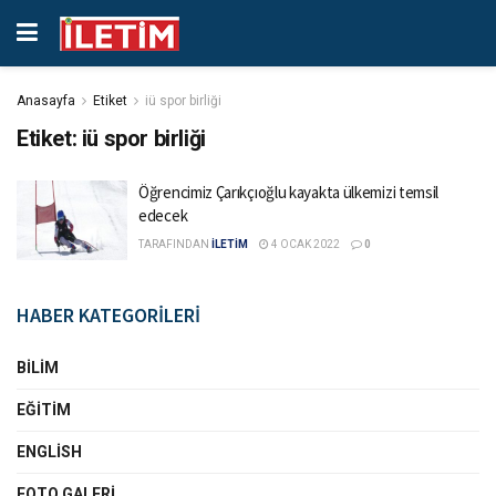
Anasayfa
Etiket
iü spor birliği
Etiket:
iü spor birliği
Öğrencimiz Çarıkçıoğlu kayakta ülkemizi temsil
edecek
TARAFINDAN
İLETİM
4 OCAK 2022
0
HABER KATEGORİLERİ
BILIM
EĞITIM
ENGLISH
FOTO GALERI