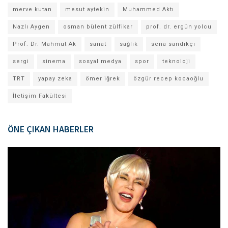
merve kutan
mesut aytekin
Muhammed Aktı
Nazlı Aygen
osman bülent zülfikar
prof. dr. ergün yolcu
Prof. Dr. Mahmut Ak
sanat
sağlık
sena sandıkçı
sergi
sinema
sosyal medya
spor
teknoloji
TRT
yapay zeka
ömer iğrek
özgür recep kocaoğlu
İletişim Fakültesi
ÖNE ÇIKAN HABERLER