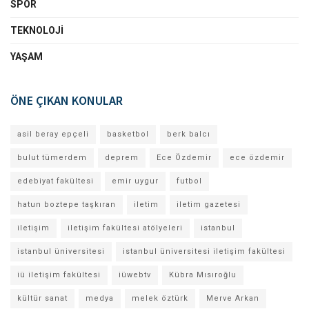
SPOR
TEKNOLOJI
YAŞAM
ÖNE ÇIKAN KONULAR
asil beray epçeli
basketbol
berk balcı
bulut tümerdem
deprem
Ece Özdemir
ece özdemir
edebiyat fakültesi
emir uygur
futbol
hatun boztepe taşkıran
iletim
iletim gazetesi
iletişim
iletişim fakültesi atölyeleri
istanbul
istanbul üniversitesi
istanbul üniversitesi iletişim fakültesi
iü iletişim fakültesi
iüwebtv
Kübra Mısıroğlu
kültür sanat
medya
melek öztürk
Merve Arkan