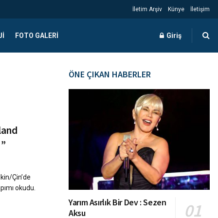
İletim Arşiv
Künye
İletişim
JI
FOTO GALERI
Giriş
ÖNE ÇIKAN HABERLER
land
d”
ekin/Çin’de
apımı okudu.
Yarım Asırlık Bir Dev : Sezen
Aksu