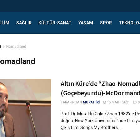
ILIM
SAĞLIK
KÜLTÜR-SANAT
YAŞAM
SPOR
TEKNOLO
t
Nomadland
omadland
Altın Küre’de “Zhao-Nomad
(Göçebeyurdu)-McDorman
TARAFINDAN
MURAT İRI
15 MART 2021
0
Prof. Dr. Murat İri Chloe Zhao 1982'de P
doğdu. New York Üniversitesi’nde film y
Çıkış filmi Songs My Brothers ...