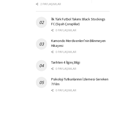
2 PAYLAŞIMLAR
İlk Türk Futbol Takımı: Black Stockings
FC (Siyah Çoraplılar)
0 PAYLAŞIMLAR
Kamondo Merdivenleri’nin Bilinmeyen
Hikayesi
0 PAYLAŞIMLAR
Tarihten 4 İlginç Bilgi
0 PAYLAŞIMLAR
Psikoloji Tutkunlarının İzlemesi Gereken
7 Film
0 PAYLAŞIMLAR