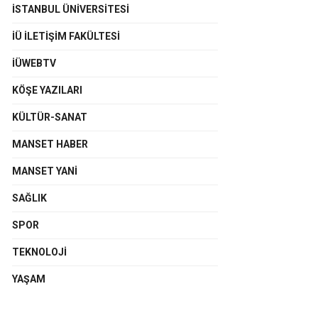
İSTANBUL ÜNIVERSITESI
İÜ İLETIŞIM FAKÜLTESI
İÜWEBTV
KÖŞE YAZILARI
KÜLTÜR-SANAT
MANSET HABER
MANSET YANI
SAĞLIK
SPOR
TEKNOLOJI
YAŞAM