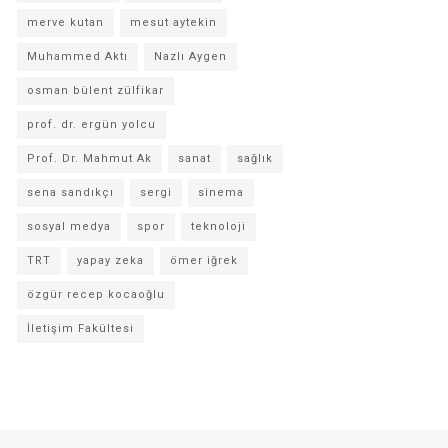
merve kutan
mesut aytekin
Muhammed Aktı
Nazlı Aygen
osman bülent zülfikar
prof. dr. ergün yolcu
Prof. Dr. Mahmut Ak
sanat
sağlık
sena sandıkçı
sergi
sinema
sosyal medya
spor
teknoloji
TRT
yapay zeka
ömer iğrek
özgür recep kocaoğlu
İletişim Fakültesi