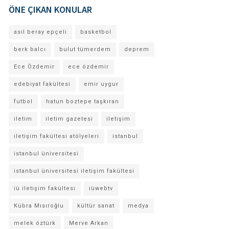
ÖNE ÇIKAN KONULAR
asil beray epçeli
basketbol
berk balcı
bulut tümerdem
deprem
Ece Özdemir
ece özdemir
edebiyat fakültesi
emir uygur
futbol
hatun boztepe taşkıran
iletim
iletim gazetesi
iletişim
iletişim fakültesi atölyeleri
istanbul
istanbul üniversitesi
istanbul üniversitesi iletişim fakültesi
iü iletişim fakültesi
iüwebtv
Kübra Mısıroğlu
kültür sanat
medya
melek öztürk
Merve Arkan