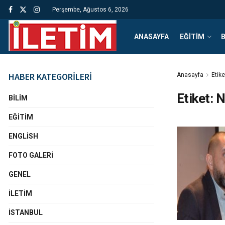
Perşembe, Ağustos 6, 2026
ANASAYFA
EĞITIM
B
HABER KATEGORİLERİ
Anasayfa
Etike
Etiket:
N
BILIM
EĞITIM
ENGLISH
FOTO GALERI
GENEL
İLETIM
İSTANBUL