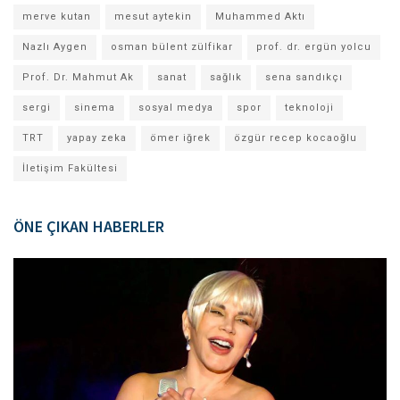
merve kutan
mesut aytekin
Muhammed Aktı
Nazlı Aygen
osman bülent zülfikar
prof. dr. ergün yolcu
Prof. Dr. Mahmut Ak
sanat
sağlık
sena sandıkçı
sergi
sinema
sosyal medya
spor
teknoloji
TRT
yapay zeka
ömer iğrek
özgür recep kocaoğlu
İletişim Fakültesi
ÖNE ÇIKAN HABERLER