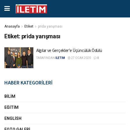
Anasayfa
Etiket
prida yarışması
Etiket:
prida yarışması
Algılar ve Gerçekler’e Üçüncülük Ödülü
TARAFINDAN
İLETİM
27 OCAK 2020
0
HABER KATEGORİLERİ
BILIM
EĞITIM
ENGLISH
FOTO GALERI