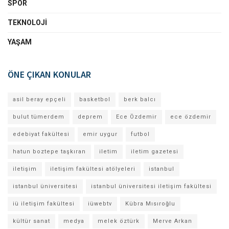
SPOR
TEKNOLOJI
YAŞAM
ÖNE ÇIKAN KONULAR
asil beray epçeli
basketbol
berk balcı
bulut tümerdem
deprem
Ece Özdemir
ece özdemir
edebiyat fakültesi
emir uygur
futbol
hatun boztepe taşkıran
iletim
iletim gazetesi
iletişim
iletişim fakültesi atölyeleri
istanbul
istanbul üniversitesi
istanbul üniversitesi iletişim fakültesi
iü iletişim fakültesi
iüwebtv
Kübra Mısıroğlu
kültür sanat
medya
melek öztürk
Merve Arkan