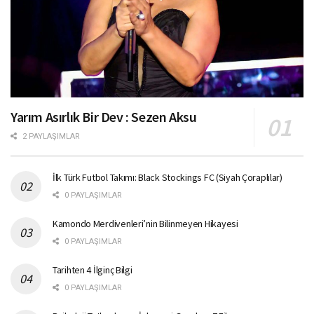
Yarım Asırlık Bir Dev : Sezen Aksu
2 PAYLAŞIMLAR
İlk Türk Futbol Takımı: Black Stockings FC (Siyah Çoraplılar)
0 PAYLAŞIMLAR
Kamondo Merdivenleri’nin Bilinmeyen Hikayesi
0 PAYLAŞIMLAR
Tarihten 4 İlginç Bilgi
0 PAYLAŞIMLAR