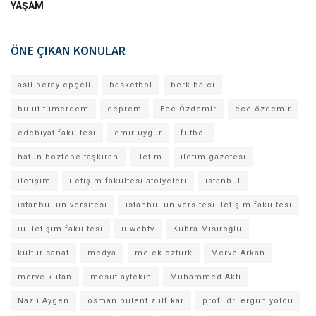
YAŞAM
ÖNE ÇIKAN KONULAR
asil beray epçeli
basketbol
berk balcı
bulut tümerdem
deprem
Ece Özdemir
ece özdemir
edebiyat fakültesi
emir uygur
futbol
hatun boztepe taşkıran
iletim
iletim gazetesi
iletişim
iletişim fakültesi atölyeleri
istanbul
istanbul üniversitesi
istanbul üniversitesi iletişim fakültesi
iü iletişim fakültesi
iüwebtv
Kübra Mısıroğlu
kültür sanat
medya
melek öztürk
Merve Arkan
merve kutan
mesut aytekin
Muhammed Aktı
Nazlı Aygen
osman bülent zülfikar
prof. dr. ergün yolcu