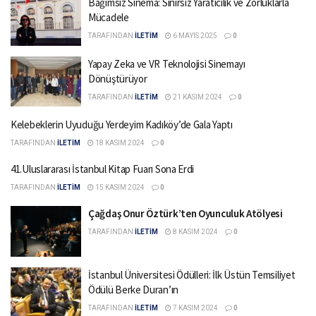
Bağımsız Sinema: Sınırsız Yaratıcılık ve Zorluklarla
Mücadele
TARAFINDAN
İLETİM
6 MAYIS 2025
0
Yapay Zeka ve VR Teknolojisi Sinemayı
Dönüştürüyor
TARAFINDAN
İLETİM
21 KASIM 2024
0
Kelebeklerin Uyuduğu Yerdeyim Kadıköy’de Gala Yaptı
TARAFINDAN
İLETİM
18 KASIM 2024
0
41.Uluslararası İstanbul Kitap Fuarı Sona Erdi
TARAFINDAN
İLETİM
15 KASIM 2024
0
Çağdaş Onur Öztürk’ten Oyunculuk Atölyesi
TARAFINDAN
İLETİM
8 KASIM 2024
0
İstanbul Üniversitesi Ödülleri: İlk Üstün Temsiliyet
Ödülü Berke Duran’ın
TARAFINDAN
İLETİM
7 KASIM 2024
0