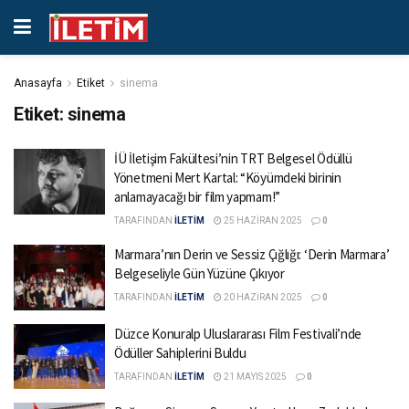
Anasayfa
Etiket
sinema
Etiket:
sinema
İÜ İletişim Fakültesi’nin TRT Belgesel Ödüllü
Yönetmeni Mert Kartal: “Köyümdeki birinin
anlamayacağı bir film yapmam!”
TARAFINDAN
İLETİM
25 HAZIRAN 2025
0
Marmara’nın Derin ve Sessiz Çığlığı: ‘Derin Marmara’
Belgeseliyle Gün Yüzüne Çıkıyor
TARAFINDAN
İLETİM
20 HAZIRAN 2025
0
Düzce Konuralp Uluslararası Film Festivali’nde
Ödüller Sahiplerini Buldu
TARAFINDAN
İLETİM
21 MAYIS 2025
0