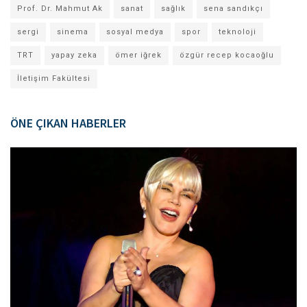
Prof. Dr. Mahmut Ak
sanat
sağlık
sena sandıkçı
sergi
sinema
sosyal medya
spor
teknoloji
TRT
yapay zeka
ömer iğrek
özgür recep kocaoğlu
İletişim Fakültesi
ÖNE ÇIKAN HABERLER