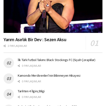
Yarım Asırlık Bir Dev : Sezen Aksu
2 PAYLAŞIMLAR
İlk Türk Futbol Takımı: Black Stockings FC (Siyah Çoraplılar)
0 PAYLAŞIMLAR
Kamondo Merdivenleri’nin Bilinmeyen Hikayesi
0 PAYLAŞIMLAR
Tarihten 4 İlginç Bilgi
0 PAYLAŞIMLAR