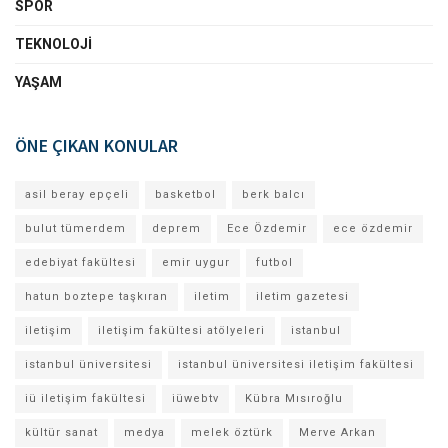
SPOR
TEKNOLOJI
YAŞAM
ÖNE ÇIKAN KONULAR
asil beray epçeli
basketbol
berk balcı
bulut tümerdem
deprem
Ece Özdemir
ece özdemir
edebiyat fakültesi
emir uygur
futbol
hatun boztepe taşkıran
iletim
iletim gazetesi
iletişim
iletişim fakültesi atölyeleri
istanbul
istanbul üniversitesi
istanbul üniversitesi iletişim fakültesi
iü iletişim fakültesi
iüwebtv
Kübra Mısıroğlu
kültür sanat
medya
melek öztürk
Merve Arkan