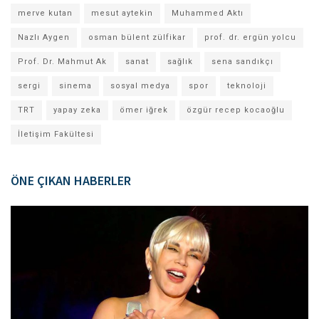
merve kutan
mesut aytekin
Muhammed Aktı
Nazlı Aygen
osman bülent zülfikar
prof. dr. ergün yolcu
Prof. Dr. Mahmut Ak
sanat
sağlık
sena sandıkçı
sergi
sinema
sosyal medya
spor
teknoloji
TRT
yapay zeka
ömer iğrek
özgür recep kocaoğlu
İletişim Fakültesi
ÖNE ÇIKAN HABERLER