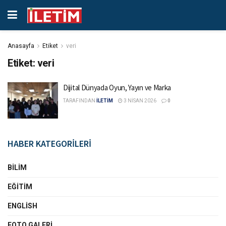
Anasayfa
Etiket
veri
Etiket:
veri
Dijital Dünyada Oyun, Yayın ve Marka
TARAFINDAN
İLETİM
3 NISAN 2026
0
HABER KATEGORİLERİ
BILIM
EĞITIM
ENGLISH
FOTO GALERI