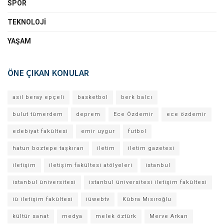
SPOR
TEKNOLOJI
YAŞAM
ÖNE ÇIKAN KONULAR
asil beray epçeli
basketbol
berk balcı
bulut tümerdem
deprem
Ece Özdemir
ece özdemir
edebiyat fakültesi
emir uygur
futbol
hatun boztepe taşkıran
iletim
iletim gazetesi
iletişim
iletişim fakültesi atölyeleri
istanbul
istanbul üniversitesi
istanbul üniversitesi iletişim fakültesi
iü iletişim fakültesi
iüwebtv
Kübra Mısıroğlu
kültür sanat
medya
melek öztürk
Merve Arkan