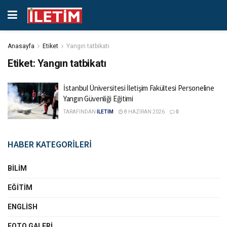
Anasayfa
Etiket
Yangın tatbikatı
Etiket:
Yangın tatbikatı
İstanbul Üniversitesi İletişim Fakültesi Personeline
Yangın Güvenliği Eğitimi
TARAFINDAN
İLETİM
8 HAZIRAN 2026
0
HABER KATEGORİLERİ
BILIM
EĞITIM
ENGLISH
FOTO GALERI