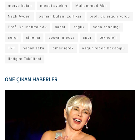
merve kutan
mesut aytekin
Muhammed Aktı
Nazlı Aygen
osman bülent zülfikar
prof. dr. ergün yolcu
Prof. Dr. Mahmut Ak
sanat
sağlık
sena sandıkçı
sergi
sinema
sosyal medya
spor
teknoloji
TRT
yapay zeka
ömer iğrek
özgür recep kocaoğlu
İletişim Fakültesi
ÖNE ÇIKAN HABERLER