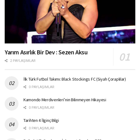
Yarım Asırlık Bir Dev : Sezen Aksu
2 PAYLAŞIMLAR
İlk Türk Futbol Takımı: Black Stockings FC (Siyah Çoraplılar)
0 PAYLAŞIMLAR
Kamondo Merdivenleri’nin Bilinmeyen Hikayesi
0 PAYLAŞIMLAR
Tarihten 4 İlginç Bilgi
0 PAYLAŞIMLAR