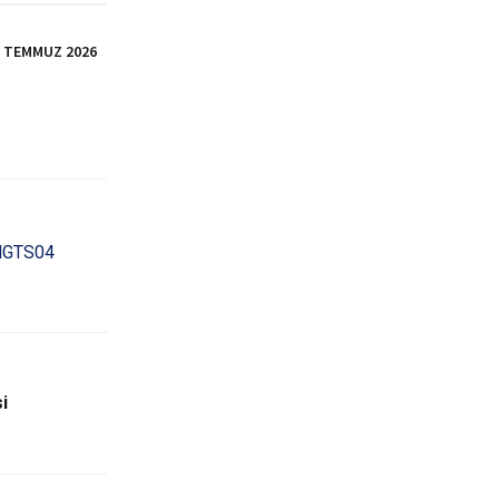
İ TEMMUZ 2026
jHGTS04
i