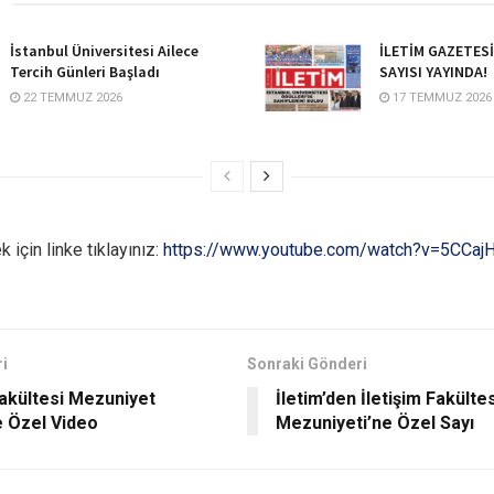
İstanbul Üniversitesi Ailece
İLETİM GAZETES
Tercih Günleri Başladı
SAYISI YAYINDA!
22 TEMMUZ 2026
17 TEMMUZ 2026
 için linke tıklayınız:
https://www.youtube.com/watch?v=5CCa
i
Sonraki Gönderi
Fakültesi Mezuniyet
İletim’den İletişim Fakültes
e Özel Video
Mezuniyeti’ne Özel Sayı