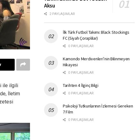
Aksu
2 PAYLAŞIMLAR
İlk Türk Futbol Takımı: Black Stockings
FC (Siyah Çoraplılar)
0 PAYLAŞIMLAR
Kamondo Merdivenleri’nin Bilinmeyen
Hikayesi
r
0 PAYLAŞIMLAR
le ilgili
Tarihten 4 İlginç Bilgi
de, İletim
0 PAYLAŞIMLAR
zetesi
Psikoloji Tutkunlarının İzlemesi Gereken
7 Film
0 PAYLAŞIMLAR