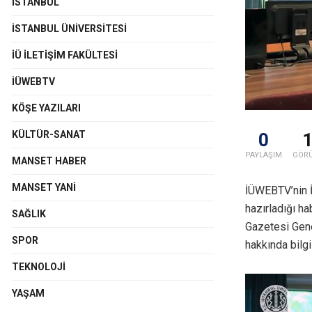
İSTANBUL
İSTANBUL ÜNIVERSITESI
İÜ İLETIŞIM FAKÜLTESI
İÜWEBTV
KÖŞE YAZILARI
KÜLTÜR-SANAT
0
PAYLAŞIM
GÖR
MANSET HABER
MANSET YANI
İÜWEBTV’nin İl
hazırladığı ha
SAĞLIK
Gazetesi Gene
SPOR
hakkında bilgi
TEKNOLOJI
YAŞAM