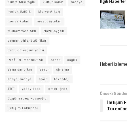
İlgili Haberler
Kübra Mısıroğlu
kültür sanat
medya
melek öztürk
Merve Arkan
merve kutan
mesut aytekin
Muhammed Aktı
Nazlı Aygen
osman bülent zülfikar
prof. dr. ergün yolcu
Prof. Dr. Mahmut Ak
sanat
sağlık
Haberi izlemek
sena sandıkçı
sergi
sinema
sosyal medya
spor
teknoloji
TRT
yapay zeka
ömer iğrek
Önceki Gönder
özgür recep kocaoğlu
İletişim 
Töreni’n
İletişim Fakültesi