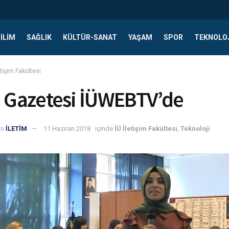
ILIM
SAĞLIK
KÜLTÜR-SANAT
YAŞAM
SPOR
TEKNOLO
etişim Fakültesi
m Gazetesi İÜWEBTV’de
an
İLETİM
11 Haziran 2018
içinde
İÜ İletişim Fakültesi
,
Teknoloji