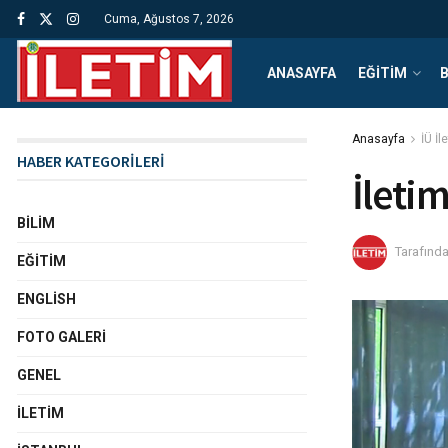
Cuma, Ağustos 7, 2026
ANASAYFA
EĞITIM
B
Anasayfa
İÜ İl
HABER KATEGORİLERİ
İleti
BILIM
Tarafınd
EĞITIM
ENGLISH
FOTO GALERI
GENEL
İLETIM