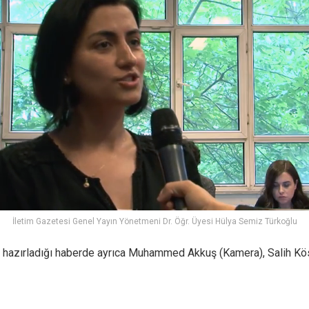
İletim Gazetesi Genel Yayın Yönetmeni Dr. Öğr. Üyesi Hülya Semiz Türkoğlu
 hazırladığı haberde ayrıca Muhammed Akkuş (Kamera), Salih Kö