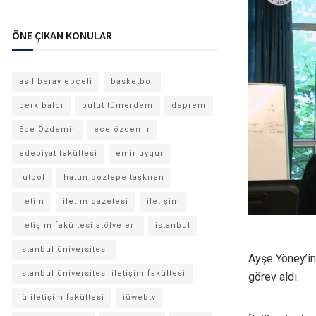
ÖNE ÇIKAN KONULAR
asil beray epçeli
basketbol
berk balcı
bulut tümerdem
deprem
Ece Özdemir
ece özdemir
edebiyat fakültesi
emir uygur
futbol
hatun boztepe taşkıran
iletim
iletim gazetesi
iletişim
iletişim fakültesi atölyeleri
istanbul
istanbul üniversitesi
Ayşe Yöney’in
istanbul üniversitesi iletişim fakültesi
görev aldı.
iü iletişim fakültesi
iüwebtv