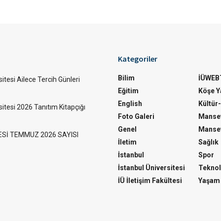
Kategoriler
Bilim
İÜWEB
itesi Ailece Tercih Günleri
Eğitim
Köşe Ya
English
Kültür
sitesi 2026 Tanıtım Kitapçığı
Foto Galeri
Manset
Genel
Manset
ESİ TEMMUZ 2026 SAYISI
İletim
Sağlık
İstanbul
Spor
İstanbul Üniversitesi
Teknol
İÜ İletişim Fakültesi
Yaşam