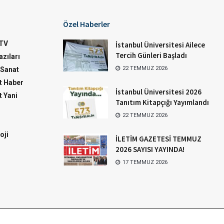
Özel Haberler
TV
İstanbul Üniversitesi Ailece
Tercih Günleri Başladı
zıları
22 TEMMUZ 2026
-Sanat
 Haber
İstanbul Üniversitesi 2026
 Yani
Tanıtım Kitapçığı Yayımlandı
22 TEMMUZ 2026
oji
İLETİM GAZETESİ TEMMUZ
2026 SAYISI YAYINDA!
17 TEMMUZ 2026
İletim Arşiv
Künye
İletişim