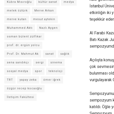
Kübra Mısıroğlu
kültür sanat
medya
İstanbul Ünive
melek öztürk
Merve Arkan
etkinliğin iki
teşekkür eder
merve kutan
mesut aytekin
Muhammed Aktı
Nazlı Aygen
Al Farabi Kaz
osman bülent zülfikar
Batı Kazak Ju
prof. dr. ergün yolcu
sempozyumda 
Prof. Dr. Mahmut Ak
sanat
sağlık
Açılışta konu
sena sandıkçı
sergi
sinema
çok sevmesini
sosyal medya
spor
teknoloji
bulunması old
vurgulayarak 
TRT
yapay zeka
ömer iğrek
özgür recep kocaoğlu
Sempozyumun a
İletişim Fakültesi
sempozyum kat
katıldı. Öğle
Sempozyum, 5-