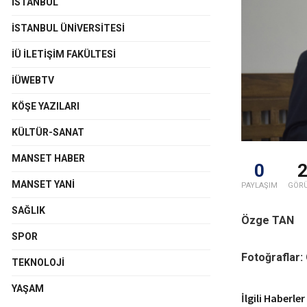
İSTANBUL
İSTANBUL ÜNIVERSITESI
İÜ İLETIŞIM FAKÜLTESI
İÜWEBTV
KÖŞE YAZILARI
KÜLTÜR-SANAT
MANSET HABER
0
MANSET YANI
PAYLAŞIM
GÖR
SAĞLIK
Özge TAN
SPOR
Fotoğraflar
TEKNOLOJI
YAŞAM
İlgili Haberler