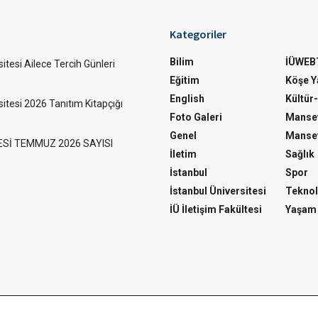
Kategoriler
Bilim
İÜWEB
itesi Ailece Tercih Günleri
Eğitim
Köşe Ya
English
Kültür
sitesi 2026 Tanıtım Kitapçığı
Foto Galeri
Manset
Genel
Manset
ESİ TEMMUZ 2026 SAYISI
İletim
Sağlık
İstanbul
Spor
İstanbul Üniversitesi
Teknol
İÜ İletişim Fakültesi
Yaşam