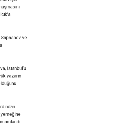
konuşmasını
lcık’a
z Sapashev ve
a
a, İstanbul’u
yük yazarın
olduğunu
ardından
e yemeğine
tamamlandı.
.