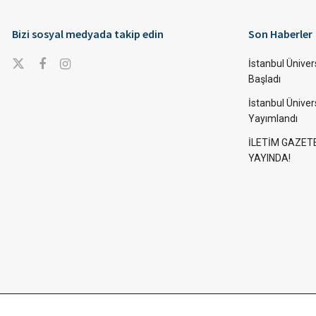
Bizi sosyal medyada takip edin
Son Haberler
İstanbul Ünivers
Başladı
İstanbul Üniver
Yayımlandı
İLETİM GAZET
YAYINDA!
İstanbul Üniversitesi İletşim Fakültesi İletim Gazetesi / © 2022