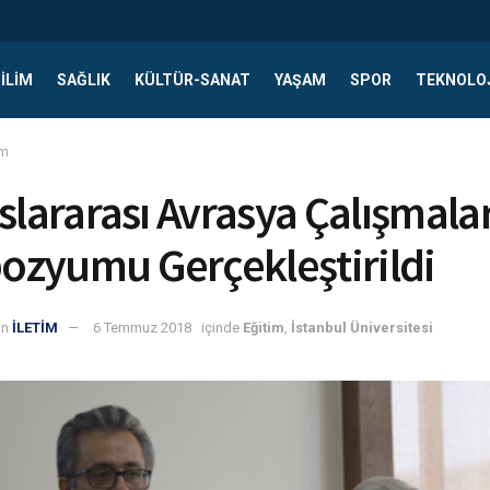
ILIM
SAĞLIK
KÜLTÜR-SANAT
YAŞAM
SPOR
TEKNOLO
im
slararası Avrasya Çalışmalar
zyumu Gerçekleştirildi
an
İLETİM
6 Temmuz 2018
içinde
Eğitim
,
İstanbul Üniversitesi