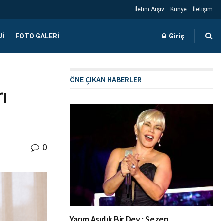
İletim Arşiv
Künye
İletişim
JI
FOTO GALERI
Giriş
ÖNE ÇIKAN HABERLER
ı
0
Yarım Asırlık Bir Dev : Sezen