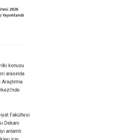
itesi 2026
ı Yayımlandı
yılki konusu
eri arasında
e Araştırma
rkezi’nde
iyat Fakültesi
si Dekanı
iyi anlamlı
kleri için