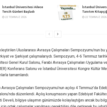
İstanbul Üniversitesi Ailece
İstanbul Ünivers
Tercih Günleri Başladı
Tanıtım Kitapçığ
22 TEMMUZ 2026
22 TEMMUZ 2026
ekleştirilen Uluslararası Avrasya Çalışmaları Sempozyumu’nun bu 
rkiyat ve Şarkiyat çalışmalarıydı. Sempozyum, 4-6 Temmuz tarihl
ltesi Genel Kurul Salonu, Farabi Avrasya Çalışmaları Uygulama v
R) Konferans Salonu ve İstanbul Üniversitesi Kongre Kültür Me
mlarla tamamlandı.
sı Avrasya Çalışmaları Sempozyumu’nun açılışı 4 Temmuz’da Edeb
alonu’nda düzenlendi. Açılış konuşmasını yapan Edebiyat Fakülte
ti Develi, bilgiye ulaşımın günümüzde kolaylaştığını ancak bu bilg
için ortak çalışmalar yapılması gerektiğini dile getirerek bu işbirli