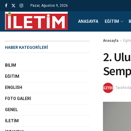
Pazar, Ağustos 9, 2026
ANASAYFA
EĞITIM
B
Anasayfa
Eğit
HABER KATEGORİLERİ
2. Ulu
BILIM
Sempo
EĞITIM
ENGLISH
Tarafınd
FOTO GALERI
GENEL
İLETIM