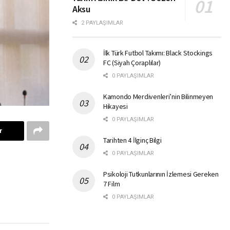
Aksu
2 PAYLAŞIMLAR
İlk Türk Futbol Takımı: Black Stockings
FC (Siyah Çoraplılar)
0 PAYLAŞIMLAR
Kamondo Merdivenleri’nin Bilinmeyen
Hikayesi
0 PAYLAŞIMLAR
r
Tarihten 4 İlginç Bilgi
0 PAYLAŞIMLAR
Psikoloji Tutkunlarının İzlemesi Gereken
7 Film
0 PAYLAŞIMLAR