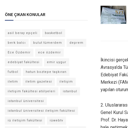
ÖNE ÇIKAN KONULAR
asil beray epçeli
basketbol
berk balcı
bulut tümerdem
deprem
Ece Özdemir
ece özdemir
İkincisi gerç
edebiyat fakültesi
emir uygur
Avrasya’da Tü
futbol
hatun boztepe taşkıran
Edebiyat Fakü
Merkezi (FAME
iletim
iletim gazetesi
iletişim
yapılan oturu
iletişim fakültesi atölyeleri
istanbul
istanbul üniversitesi
2. Uluslarara
istanbul üniversitesi iletişim fakültesi
Genel Kurul S
Prof. Dr. Haya
iü iletişim fakültesi
iüwebtv
hale getirmek 