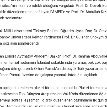
rsitesi’nin hazır ve istekli olduğunu vurguladı. Prof. Dr. Develi, 
 yıldır düzenlenmesini sağlayan FAMER’e ve Prof. Dr. Abdullah Kızı
ek sonlandırdı.
ak Milli Üniversitesi Türksoy Bölümü Öğretim Üyesi Doç. Dr. Ora
banov Üniversitesi Rektör Yardımcısı Prof. Dr. Gulzhan Shokym d
söz alan isimlerdendi.
şan Londra Aytmatov Akademi Başkanı Prof. Dr. Rahima Abduvaliev
n en temel nedeninin İstanbul sokaklarında yürümüş pek çok bü
uğunu dile getirerek Orhan Pamuk’un da büyük Türk yazarlardan 
Orhan Pamuk üzerine de çalışma yapmak istediğini açıkladı.
çılışı düzenlenen plaket töreni ile son buldu. Plaket töreninin 
ılımcıları Türk Dünyası Araştırmaları Vakfı’nda düzenlenen öğl
 yemeği sonrası eşzamanlı olarak düzenlenen oturumlarla ilk gün 
6 Temmuz’da yapılan oturumlar ve İstanbul gezisiyle sona erdi