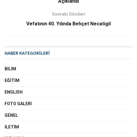
Açıklandı
Sonraki Gönderi
Vefatının 40. Yılında Behçet Necatigil
HABER KATEGORİLERİ
BILIM
EĞITIM
ENGLISH
FOTO GALERI
GENEL
İLETIM