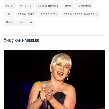
sergi
sinema
sosyal medya
spor
teknoloji
TRT
yapay zeka
ömer iğrek
özgür recep kocaoğlu
İletişim Fakültesi
ÖNE ÇIKAN HABERLER