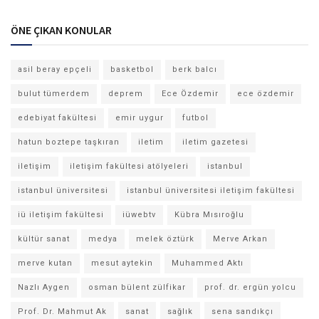
ÖNE ÇIKAN KONULAR
asil beray epçeli
basketbol
berk balcı
bulut tümerdem
deprem
Ece Özdemir
ece özdemir
edebiyat fakültesi
emir uygur
futbol
hatun boztepe taşkıran
iletim
iletim gazetesi
iletişim
iletişim fakültesi atölyeleri
istanbul
istanbul üniversitesi
istanbul üniversitesi iletişim fakültesi
iü iletişim fakültesi
iüwebtv
Kübra Mısıroğlu
kültür sanat
medya
melek öztürk
Merve Arkan
merve kutan
mesut aytekin
Muhammed Aktı
Nazlı Aygen
osman bülent zülfikar
prof. dr. ergün yolcu
Prof. Dr. Mahmut Ak
sanat
sağlık
sena sandıkçı