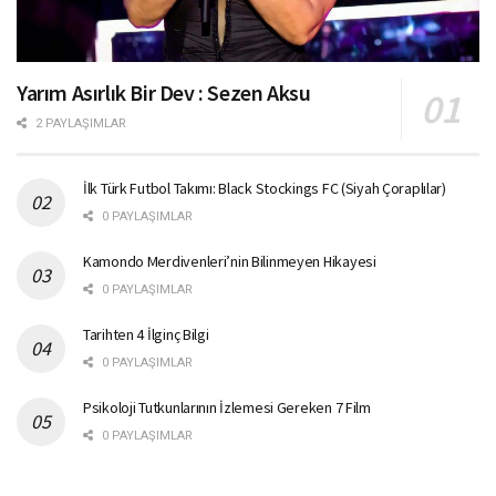
Yarım Asırlık Bir Dev : Sezen Aksu
2 PAYLAŞIMLAR
İlk Türk Futbol Takımı: Black Stockings FC (Siyah Çoraplılar)
0 PAYLAŞIMLAR
Kamondo Merdivenleri’nin Bilinmeyen Hikayesi
0 PAYLAŞIMLAR
Tarihten 4 İlginç Bilgi
0 PAYLAŞIMLAR
Psikoloji Tutkunlarının İzlemesi Gereken 7 Film
0 PAYLAŞIMLAR