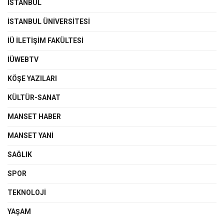
İSTANBUL
İSTANBUL ÜNIVERSITESI
İÜ İLETIŞIM FAKÜLTESI
İÜWEBTV
KÖŞE YAZILARI
KÜLTÜR-SANAT
MANSET HABER
MANSET YANI
SAĞLIK
SPOR
TEKNOLOJI
YAŞAM