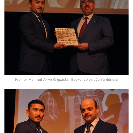
Prof. Dr. Mahmut Ak ve Kırgızistan Başkonsolosluğu Yardımcısı