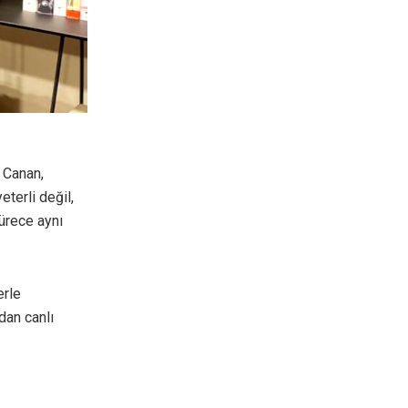
 Canan,
eterli değil,
ürece aynı
erle
dan canlı