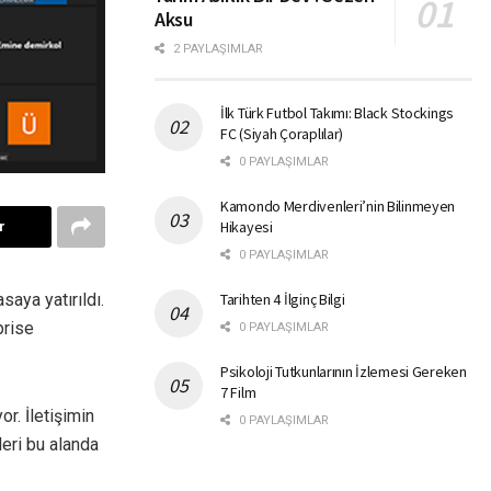
Aksu
2 PAYLAŞIMLAR
İlk Türk Futbol Takımı: Black Stockings
FC (Siyah Çoraplılar)
0 PAYLAŞIMLAR
Kamondo Merdivenleri’nin Bilinmeyen
Hikayesi
r
0 PAYLAŞIMLAR
saya yatırıldı.
Tarihten 4 İlginç Bilgi
prise
0 PAYLAŞIMLAR
Psikoloji Tutkunlarının İzlemesi Gereken
7 Film
or. İletişimin
0 PAYLAŞIMLAR
leri bu alanda