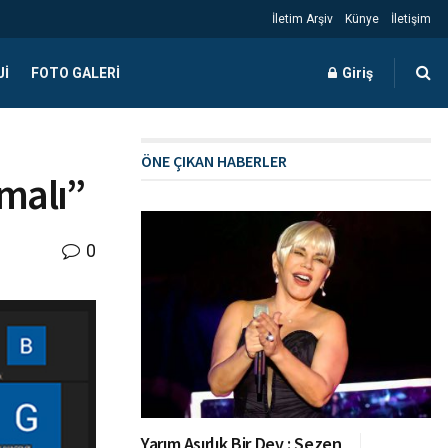
İletim Arşiv
Künye
İletişim
JI
FOTO GALERI
Giriş
ÖNE ÇIKAN HABERLER
nmalı”
0
Yarım Asırlık Bir Dev : Sezen