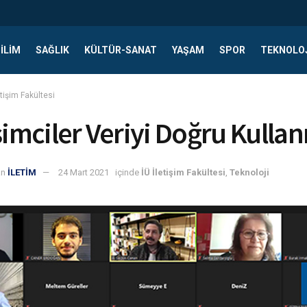
ILIM
SAĞLIK
KÜLTÜR-SANAT
YAŞAM
SPOR
TEKNOLO
etişim Fakültesi
işimciler Veriyi Doğru Kulla
an
İLETİM
24 Mart 2021
içinde
İÜ İletişim Fakültesi
,
Teknoloji