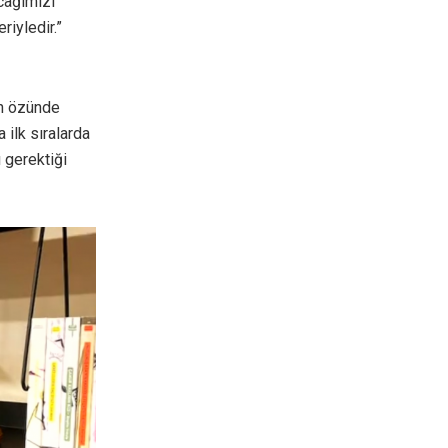
cağımızı
riyledir.”
in özünde
 ilk sıralarda
 gerektiği