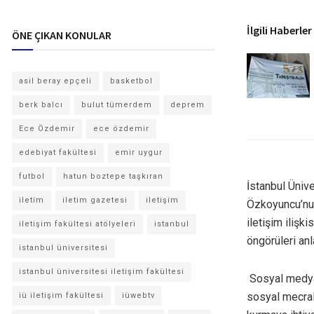
İlgili Haberler
ÖNE ÇIKAN KONULAR
asil beray epçeli
basketbol
berk balcı
bulut tümerdem
deprem
Ece Özdemir
ece özdemir
edebiyat fakültesi
emir uygur
futbol
hatun boztepe taşkıran
İstanbul Ünive
iletim
iletim gazetesi
iletişim
Özkoyuncu’nun
iletişim iliş
iletişim fakültesi atölyeleri
istanbul
öngörüleri anla
istanbul üniversitesi
istanbul üniversitesi iletişim fakültesi
Sosyal medya u
sosyal mecral
iü iletişim fakültesi
iüwebtv