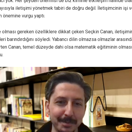
acı yok. Her şeyden önemlisi de biz kiminle etkileşim halinde ola
yısıyla iletişimi yönetmek tabiri de doğru değil. İletişimcinin işi ve
in önemine vurgu yaptı.
de olması gereken özelliklere dikkat çeken Seçkin Canan, iletişim
ri barındırdığını söyledi. Yabancı dilin olmazsa olmazlar arasında
rten Canan, temel düzeyde dahi olsa matematik eğitiminin olması
u.