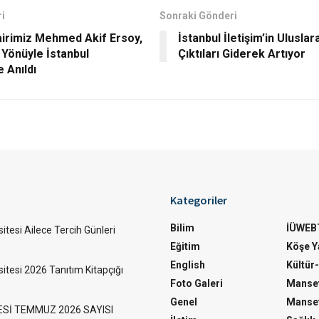
i
Sonraki Gönderi
Şairimiz Mehmed Akif Ersoy,
İstanbul İletişim’in Ulusla
 Yönüyle İstanbul
Çıktıları Giderek Artıyor
e Anıldı
Kategoriler
Bilim
İÜWEB
itesi Ailece Tercih Günleri
Eğitim
Köşe Ya
English
Kültür
sitesi 2026 Tanıtım Kitapçığı
Foto Galeri
Manset
Genel
Manset
ESİ TEMMUZ 2026 SAYISI