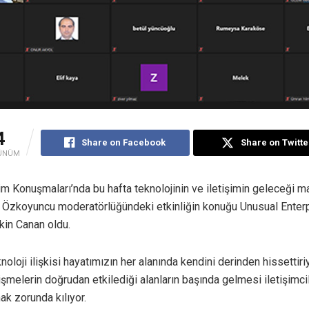
4
Share on Facebook
Share on Twitte
ÜNÜM
şim Konuşmaları’nda bu hafta teknolojinin ve iletişimin geleceği ma
ih Özkoyuncu moderatörlüğündeki etkinliğin konuğu Unusual Enter
in Canan oldu.
knoloji ilişkisi hayatımızın her alanında kendini derinden hissettiriy
işmelerin doğrudan etkilediği alanların başında gelmesi iletişimci
ak zorunda kılıyor.