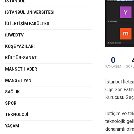
İSTANBUL
İSTANBUL ÜNIVERSITESI
İÜ İLETIŞIM FAKÜLTESI
İÜWEBTV
KÖŞE YAZILARI
KÜLTÜR-SANAT
0
PAYLAŞIM
GÖR
MANSET HABER
MANSET YANI
İstanbul İleti
Öğr. Gör. Fat
SAĞLIK
Kurucusu Seçk
SPOR
İletişim ve te
TEKNOLOJI
teknolojik gel
YAŞAM
donanımlı olm