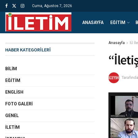
Cuma, Ağustos 7, 2026
ANASAYFA
EĞITIM
B
Anasayfa
İÜ İl
HABER KATEGORİLERİ
“İlet
BILIM
Tarafınd
EĞITIM
ENGLISH
FOTO GALERI
GENEL
İLETIM