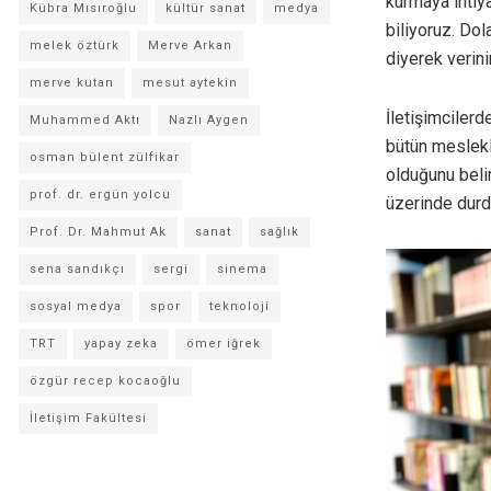
kurmaya ihtiy
Kübra Mısıroğlu
kültür sanat
medya
biliyoruz. Dola
melek öztürk
Merve Arkan
diyerek verin
merve kutan
mesut aytekin
İletişimciler
Muhammed Aktı
Nazlı Aygen
bütün meslekle
osman bülent zülfikar
olduğunu beli
prof. dr. ergün yolcu
üzerinde durd
Prof. Dr. Mahmut Ak
sanat
sağlık
sena sandıkçı
sergi
sinema
sosyal medya
spor
teknoloji
TRT
yapay zeka
ömer iğrek
özgür recep kocaoğlu
İletişim Fakültesi