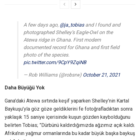
A few days ago,
@ja_tobias
and I found and
photographed Shelley’s Eagle-Owl on the
Atewa ridge in Ghana. First modern
documented record for Ghana and first field
photo of the species.
pic.twitter.com/9CpY9ZqiNB
— Rob Williams (@robsrw)
October 21, 2021
Daha Büyüğü Yok
Gana’daki Atewa sırtında keşif yaparken Shelley’nin Kartal
Baykuşu’yla göz göze geldiklerini fe fotoğrafladıktan sonra
yaklaşık 15 saniye içerisinde kuşun gözden kaybolduğunu
belirten Tobias; ”Dürbünü kaldırdığımızda ağzımız açık kaldı.
Afrika’nın yağmur ormanlarında bu kadar büyük başka baykuş