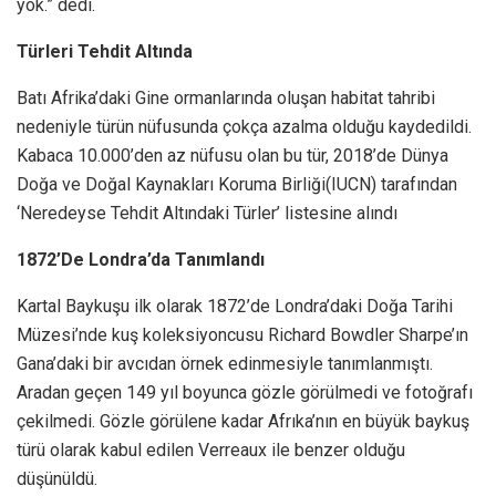
yok.” dedi.
Türleri Tehdit Altında
Batı Afrika’daki Gine ormanlarında oluşan habitat tahribi
nedeniyle türün nüfusunda çokça azalma olduğu kaydedildi.
Kabaca 10.000’den az nüfusu olan bu tür, 2018’de Dünya
Doğa ve Doğal Kaynakları Koruma Birliği(IUCN) tarafından
‘Neredeyse Tehdit Altındaki Türler’ listesine alındı
1872’De Londra’da Tanımlandı
Kartal Baykuşu ilk olarak 1872’de Londra’daki Doğa Tarihi
Müzesi’nde kuş koleksiyoncusu Richard Bowdler Sharpe’ın
Gana’daki bir avcıdan örnek edinmesiyle tanımlanmıştı.
Aradan geçen 149 yıl boyunca gözle görülmedi ve fotoğrafı
çekilmedi. Gözle görülene kadar Afrıka’nın en büyük baykuş
türü olarak kabul edilen Verreaux ile benzer olduğu
düşünüldü.