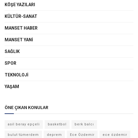
KÖŞE YAZILARI
KÜLTÜR-SANAT
MANSET HABER
MANSET YANI
SAĞLIK
SPOR
TEKNOLOJI
YAŞAM
ÖNE ÇIKAN KONULAR
asil beray epçeli
basketbol
berk balcı
bulut tümerdem
deprem
Ece Özdemir
ece özdemir