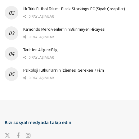
İlk Türk Futbol Takımı: Black Stockings FC (Siyah Çoraplılar)
0 PAYLAŞIMLAR
Kamondo Merdivenleri’nin Bilinmeyen Hikayesi
0 PAYLAŞIMLAR
Tarihten 4 İlginç Bilgi
0 PAYLAŞIMLAR
Psikoloji Tutkunlarının İzlemesi Gereken 7 Film
0 PAYLAŞIMLAR
Bizi sosyal medyada takip edin