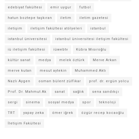
edebiyat fakültesi
emir uygur
futbol
hatun boztepe taşkıran
iletim
iletim gazetesi
iletişim
iletişim fakültesi atölyeleri
istanbul
istanbul üniversitesi
istanbul üniversitesi iletişim fakültesi
iü iletişim fakültesi
iüwebtv
Kübra Mısıroğlu
kültür sanat
medya
melek öztürk
Merve Arkan
merve kutan
mesut aytekin
Muhammed Aktı
Nazlı Aygen
osman bülent zülfikar
prof. dr. ergün yolcu
Prof. Dr. Mahmut Ak
sanat
sağlık
sena sandıkçı
sergi
sinema
sosyal medya
spor
teknoloji
TRT
yapay zeka
ömer iğrek
özgür recep kocaoğlu
İletişim Fakültesi