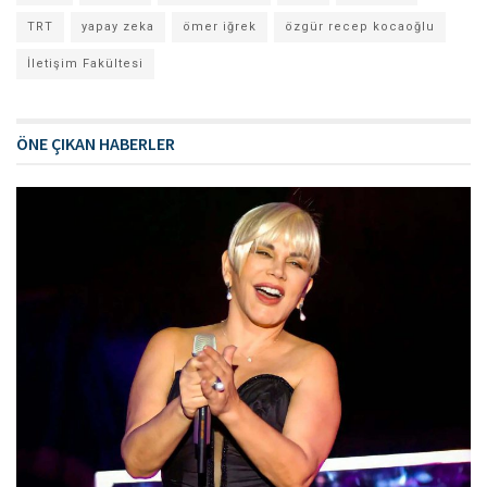
TRT
yapay zeka
ömer iğrek
özgür recep kocaoğlu
İletişim Fakültesi
ÖNE ÇIKAN HABERLER