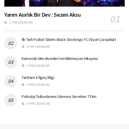
Yarım Asırlık Bir Dev : Sezen Aksu
2 PAYLAŞIMLAR
İlk Türk Futbol Takımı: Black Stockings FC (Siyah Çoraplılar)
0 PAYLAŞIMLAR
Kamondo Merdivenleri’nin Bilinmeyen Hikayesi
0 PAYLAŞIMLAR
Tarihten 4 İlginç Bilgi
0 PAYLAŞIMLAR
Psikoloji Tutkunlarının İzlemesi Gereken 7 Film
0 PAYLAŞIMLAR