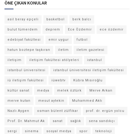
ÖNE ÇIKAN KONULAR
asil beray epçeli
basketbol
berk balcı
bulut tümerdem
deprem
Ece Özdemir
ece özdemir
edebiyat fakültesi
emir uygur
futbol
hatun boztepe taşkıran
iletim
iletim gazetesi
iletişim
iletişim fakültesi atölyeleri
istanbul
istanbul üniversitesi
istanbul üniversitesi iletişim fakültesi
iü iletişim fakültesi
iüwebtv
Kübra Mısıroğlu
kültür sanat
medya
melek öztürk
Merve Arkan
merve kutan
mesut aytekin
Muhammed Aktı
Nazlı Aygen
osman bülent zülfikar
prof. dr. ergün yolcu
Prof. Dr. Mahmut Ak
sanat
sağlık
sena sandıkçı
sergi
sinema
sosyal medya
spor
teknoloji