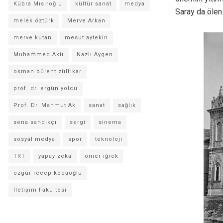
Kübra Mısıroğlu
kültür sanat
medya
Saray da ölen 
melek öztürk
Merve Arkan
merve kutan
mesut aytekin
Muhammed Aktı
Nazlı Aygen
osman bülent zülfikar
prof. dr. ergün yolcu
Prof. Dr. Mahmut Ak
sanat
sağlık
sena sandıkçı
sergi
sinema
sosyal medya
spor
teknoloji
TRT
yapay zeka
ömer iğrek
özgür recep kocaoğlu
İletişim Fakültesi