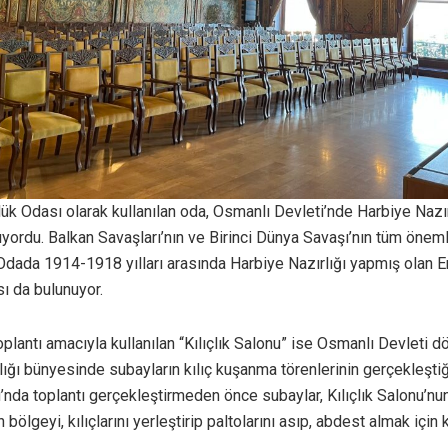
ük Odası olarak kullanılan oda, Osmanlı Devleti’nde Harbiye Nazır
lıyordu. Balkan Savaşları’nın ve Birinci Dünya Savaşı’nın tüm önemli
 Odada 1914-1918 yılları arasında Harbiye Nazırlığı yapmış olan E
 da bulunuyor.
lantı amacıyla kullanılan “Kılıçlık Salonu” ise Osmanlı Devleti 
lığı bünyesinde subayların kılıç kuşanma törenlerinin gerçekleştiğ
u’nda toplantı gerçekleştirmeden önce subaylar, Kılıçlık Salonu’nu
 bölgeyi, kılıçlarını yerleştirip paltolarını asıp, abdest almak için 