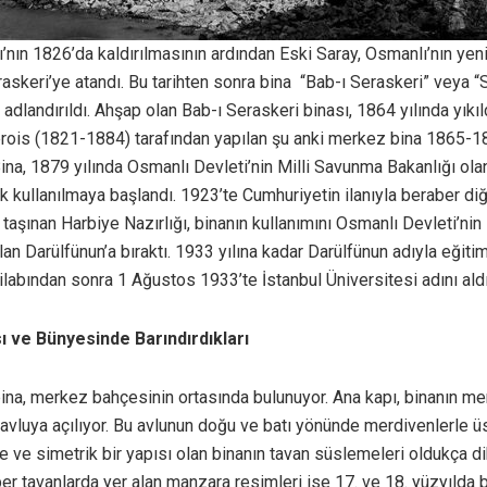
’nın 1826’da kaldırılmasının ardından Eski Saray, Osmanlı’nın yen
raskeri’ye atandı. Bu tarihten sonra bina “Bab-ı Seraskeri” veya 
 adlandırıldı. Ahşap olan Bab-ı Seraskeri binası, 1864 yılında yıkıl
ois (1821-1884) tarafından yapılan şu anki merkez bina 1865-1
ina, 1879 yılında Osmanlı Devleti’nin Milli Savunma Bakanlığı ola
ak kullanılmaya başlandı. 1923’te Cumhuriyetin ilanıyla beraber diğ
 taşınan Harbiye Nazırlığı, binanın kullanımını Osmanlı Devleti’nin 
lan Darülfünun’a bıraktı. 1933 yılına kadar Darülfünun adıyla eğiti
ilabından sonra 1 Ağustos 1933’te İstanbul Üniversitesi adını aldı
sı ve Bünyesinde Barındırdıkları
 bina, merkez bahçesinin ortasında bulunuyor. Ana kapı, binanın m
 avluya açılıyor. Bu avlunun doğu ve batı yönünde merdivenlerle üs
de ve simetrik bir yapısı olan binanın tavan süslemeleri oldukça di
er tavanlarda yer alan manzara resimleri ise 17. ve 18. yüzyılda 