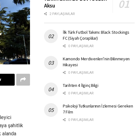
Aksu
2 PAYLAŞIMLAR
İlk Türk Futbol Takımı: Black Stockings
FC (Siyah Çoraplılar)
0 PAYLAŞIMLAR
Kamondo Merdivenleri’nin Bilinmeyen
Hikayesi
0 PAYLAŞIMLAR
r
Tarihten 4 İlginç Bilgi
0 PAYLAŞIMLAR
Psikoloji Tutkunlarının İzlemesi Gereken
7 Film
leyici
0 PAYLAŞIMLAR
aya şahitlik
k alanda