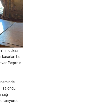
ı’nın odası
 kararları bu
nver Paşa’nın
döneminde
i salondu.
n sağ
kullanıyordu.