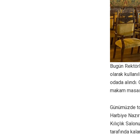
Bugün Rektörl
olarak kullanı
odada alındı.
makam masası
Günümüzde top
Harbiye Nazır
Kılıçlık Salon
tarafında kalan