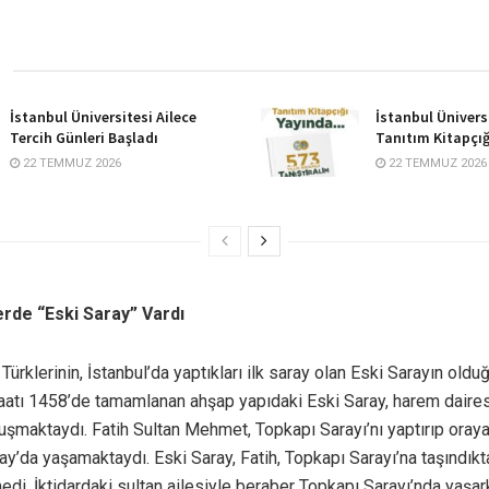
İstanbul Üniversitesi Ailece
İstanbul Ünivers
Tercih Günleri Başladı
Tanıtım Kitapçığ
22 TEMMUZ 2026
22 TEMMUZ 2026
rde “Eski Saray” Vardı
Türklerinin, İstanbul’da yaptıkları ilk saray olan Eski Sarayın oldu
şaatı 1458’de tamamlanan ahşap yapıdaki Eski Saray, harem dairesi
uşmaktaydı. Fatih Sultan Mehmet, Topkapı Sarayı’nı yaptırıp oray
ay’da yaşamaktaydı. Eski Saray, Fatih, Topkapı Sarayı’na taşındık
edi. İktidardaki sultan ailesiyle beraber Topkapı Sarayı’nda yaşa