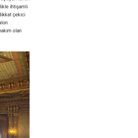
ikle ihtişamlı
ikkat çekici
alon
 hakim olan