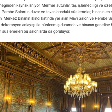
eğinden kaynaklanıyor. Mermer sütunlar, taş işlemeciliği ve özell
e Pembe Salon’un duvar ve tavanlarındaki süslemeler, binanın en d
en. Merkez binanın ikinci katında yer alan Mavi Salon ve Pembe S
ir dekorasyon anlayışı ile süslenmiş durumda ve binanın geneline
r süslemeleri bu salonlarda da görülüyor.