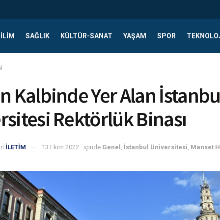
ILIM
SAĞLIK
KÜLTÜR-SANAT
YAŞAM
SPOR
TEKNOLO
l
in Kalbinde Yer Alan İstanbu
rsitesi Rektörlük Binası
an
İLETİM
13 Ekim 2022
içinde
Genel
,
İstanbul Üniversitesi
,
Manset H