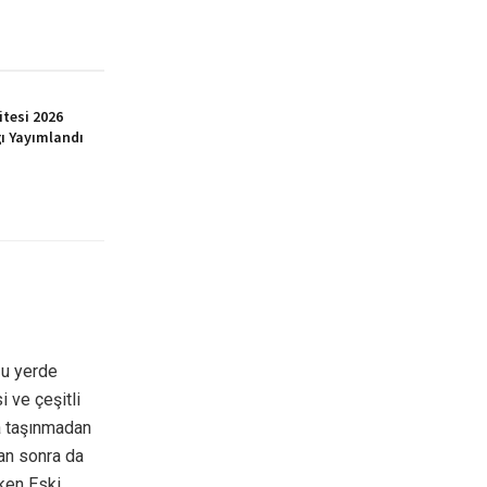
itesi 2026
ı Yayımlandı
ğu yerde
 ve çeşitli
a taşınmadan
tan sonra da
rken Eski