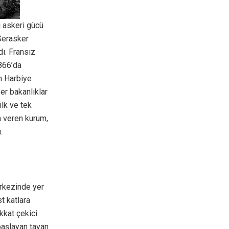
i askeri gücü
“Serasker
dı. Fransız
866’da
n Harbiye
er bakanlıklar
ilk ve tek
m veren kurum,
.
erkezinde yer
t katlara
kkat çekici
başlayan tavan