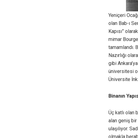
Yeniçeri Ocağı
olan Bab-ı Se
Kapısı” olarak
mimar Bourger
tamamlandı. B
Nazırlığı olar
gibi Ankara’ya
üniversitesi o
Üniversite İnk
Binanın Yapı
Üç katlı olan
alan geniş bir
ulaşılıyor. Sa
olmakla berab