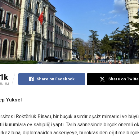
.1k
Share on Facebook
Share on Twitte
ÜNÜM
ep Yüksel
rsitesi Rektörlük Binası, bir buçuk asırdır eşsiz mimarisi ve büyü
tli kurumlara ev sahipliği yaptı. Tarih sahnesinde birçok önemli ol
rkez bina, diplomasiden askeriyeye, bürokrasiden eğitime birço