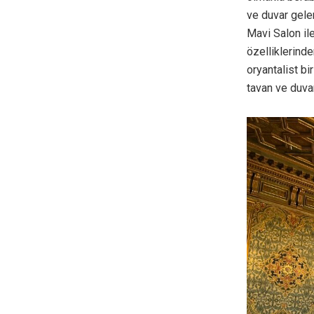
ve duvar gelen
Mavi Salon il
özelliklerind
oryantalist b
tavan ve duva