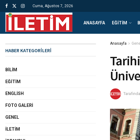
Cuma, Ağustos 7, 2026
ANASAYFA
EĞITIM
B
Anasayfa
Gene
HABER KATEGORİLERİ
Tarih
BILIM
Ünive
EĞITIM
ENGLISH
Tarafınd
FOTO GALERI
GENEL
İLETIM