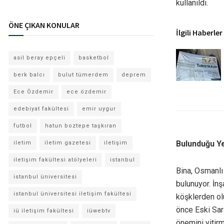
kullanıldı.
ÖNE ÇIKAN KONULAR
İlgili Haberler
asil beray epçeli
basketbol
berk balcı
bulut tümerdem
deprem
Ece Özdemir
ece özdemir
edebiyat fakültesi
emir uygur
futbol
hatun boztepe taşkıran
Bulunduğu Ye
iletim
iletim gazetesi
iletişim
iletişim fakültesi atölyeleri
istanbul
Bina, Osmanlı 
istanbul üniversitesi
bulunuyor. İn
istanbul üniversitesi iletişim fakültesi
köşklerden ol
önce Eski Sar
iü iletişim fakültesi
iüwebtv
önemini yitirm