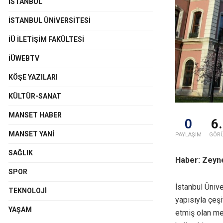
İSTANBUL
İSTANBUL ÜNIVERSITESI
İÜ İLETIŞIM FAKÜLTESI
İÜWEBTV
KÖŞE YAZILARI
KÜLTÜR-SANAT
MANSET HABER
0
6
MANSET YANI
PAYLAŞIM
GÖR
SAĞLIK
Haber: Zeyn
SPOR
İstanbul Ünive
TEKNOLOJI
yapısıyla çeşi
YAŞAM
etmiş olan me