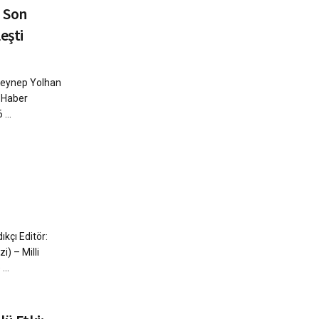
 Son
leşti
Zeynep Yolhan
Ü Haber
...
kçı Editör:
) – Milli
...