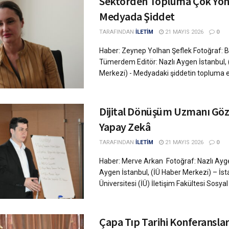
Sektörden Topluma Çok Yönl
Medyada Şiddet
TARAFINDAN
İLETİM
21 MAYIS 2026
0
Haber: Zeynep Yolhan Şeflek Fotoğraf: B
Tümerdem Editör: Nazlı Aygen İstanbul, 
Merkezi) - Medyadaki şiddetin topluma etkis
Dijital Dönüşüm Uzmanı Gö
Yapay Zekâ
TARAFINDAN
İLETİM
21 MAYIS 2026
0
Haber: Merve Arkan Fotoğraf: Nazlı Ayge
Aygen İstanbul, (İÜ Haber Merkezi) – İst
Üniversitesi (İÜ) İletişim Fakültesi Sosyal .
Çapa Tıp Tarihi Konferanslar