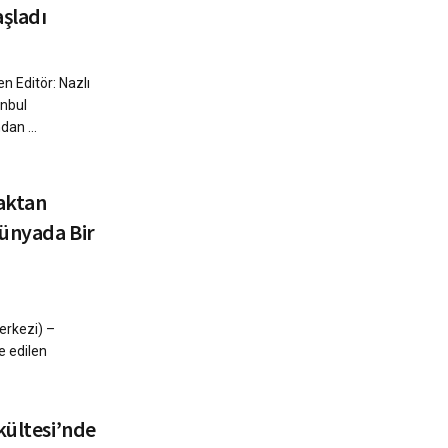
şladı
n Editör: Nazlı
anbul
dan ...
zaktan
Dünyada Bir
erkezi) –
e edilen
kültesi’nde