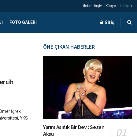
İletim Arşiv
Künye
İletişim
JI
FOTO GALERI
Giriş
ÖNE ÇIKAN HABERLER
Tercih
 Ömer İğrek
niversitesi, YKS
Yarım Asırlık Bir Dev : Sezen
Aksu