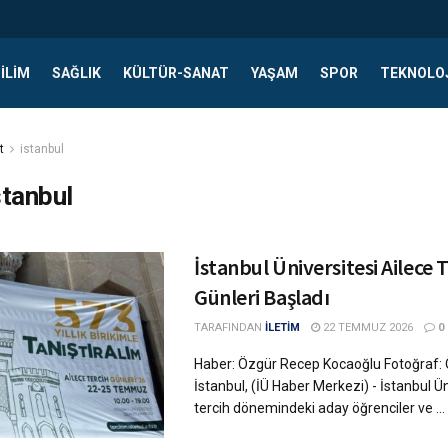
ILIM
SAĞLIK
KÜLTÜR-SANAT
YAŞAM
SPOR
TEKNOLO
t
istanbul
stanbul
İstanbul Üniversitesi Ailece 
Günleri Başladı
TARAFINDAN
İLETİM
22 TEMMUZ 2026
0
Haber: Özgür Recep Kocaoğlu Fotoğraf:
İstanbul, (İÜ Haber Merkezi) - İstanbul Ü
tercih dönemindeki aday öğrenciler ve ...