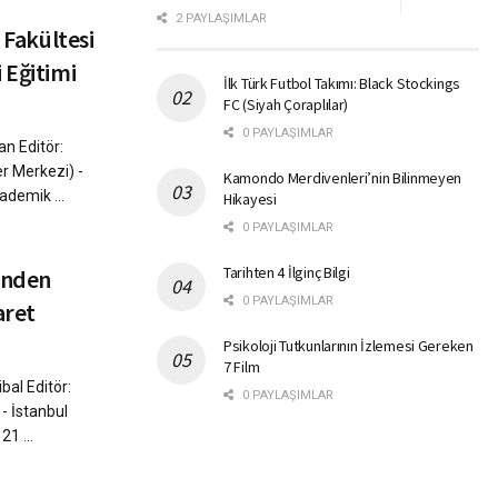
2 PAYLAŞIMLAR
 Fakültesi
 Eğitimi
İlk Türk Futbol Takımı: Black Stockings
FC (Siyah Çoraplılar)
0 PAYLAŞIMLAR
n Editör:
r Merkezi) -
Kamondo Merdivenleri’nin Bilinmeyen
ademik ...
Hikayesi
0 PAYLAŞIMLAR
Tarihten 4 İlginç Bilgi
rinden
0 PAYLAŞIMLAR
aret
Psikoloji Tutkunlarının İzlemesi Gereken
7 Film
bal Editör:
0 PAYLAŞIMLAR
- İstanbul
21 ...