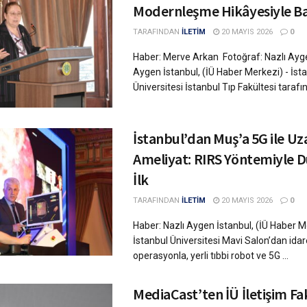
Modernleşme Hikâyesiyle Ba
TARAFINDAN
İLETİM
20 MAYIS 2026
0
Haber: Merve Arkan Fotoğraf: Nazlı Ayge
Aygen İstanbul, (İÜ Haber Merkezi) - İst
Üniversitesi İstanbul Tıp Fakültesi tarafın
İstanbul’dan Muş’a 5G ile U
Ameliyat: RIRS Yöntemiyle 
İlk
TARAFINDAN
İLETİM
20 MAYIS 2026
0
Haber: Nazlı Aygen İstanbul, (İÜ Haber M
İstanbul Üniversitesi Mavi Salon’dan idar
operasyonla, yerli tıbbi robot ve 5G ...
MediaCast’ten İÜ İletişim Fa