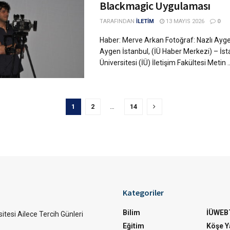
Blackmagic Uygulaması
TARAFINDAN
İLETİM
13 MAYIS 2026
0
Haber: Merve Arkan Fotoğraf: Nazlı Aygen
Aygen İstanbul, (İÜ Haber Merkezi) – İst
Üniversitesi (İÜ) İletişim Fakültesi Metin ..
1
2
…
14
Kategoriler
Bilim
İÜWEB
itesi Ailece Tercih Günleri
Eğitim
Köşe Ya