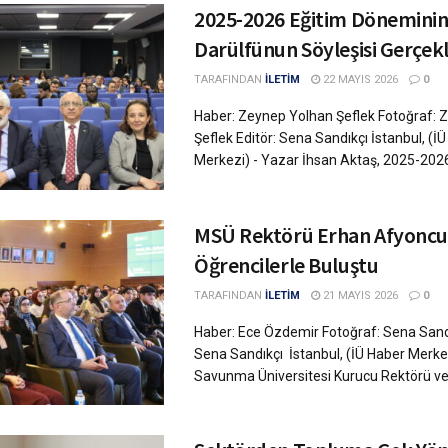
2025-2026 Eğitim Döneminin
Darülfünun Söyleşisi Gerçek
TARAFINDAN
İLETİM
22 MAYIS 2026
0
Haber: Zeynep Yolhan Şeflek Fotoğraf: 
Şeflek Editör: Sena Sandıkçı İstanbul, (İ
Merkezi) - Yazar İhsan Aktaş, 2025-2026 
MSÜ Rektörü Erhan Afyoncu
Öğrencilerle Buluştu
TARAFINDAN
İLETİM
21 MAYIS 2026
0
Haber: Ece Özdemir Fotoğraf: Sena Sandı
Sena Sandıkçı İstanbul, (İÜ Haber Merkezi
Savunma Üniversitesi Kurucu Rektörü ve 