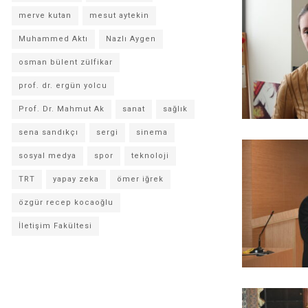
merve kutan
mesut aytekin
Muhammed Aktı
Nazlı Aygen
osman bülent zülfikar
prof. dr. ergün yolcu
Prof. Dr. Mahmut Ak
sanat
sağlık
sena sandıkçı
sergi
sinema
sosyal medya
spor
teknoloji
TRT
yapay zeka
ömer iğrek
özgür recep kocaoğlu
İletişim Fakültesi