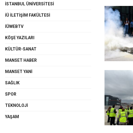
İSTANBUL ÜNIVERSITESI
İÜ İLETIŞIM FAKÜLTESI
İÜWEBTV
KÖŞE YAZILARI
KÜLTÜR-SANAT
MANSET HABER
MANSET YANI
SAĞLIK
SPOR
TEKNOLOJI
YAŞAM