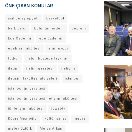
ÖNE ÇIKAN KONULAR
asil beray epçeli
basketbol
berk balcı
bulut tümerdem
deprem
Ece Özdemir
ece özdemir
edebiyat fakültesi
emir uygur
futbol
hatun boztepe taşkıran
iletim
iletim gazetesi
iletişim
iletişim fakültesi atölyeleri
istanbul
istanbul üniversitesi
istanbul üniversitesi iletişim fakültesi
iü iletişim fakültesi
iüwebtv
Kübra Mısıroğlu
kültür sanat
medya
melek öztürk
Merve Arkan