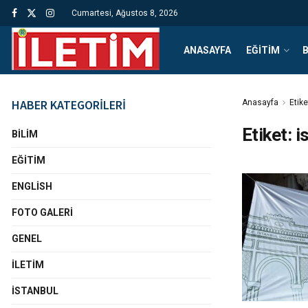
Cumartesi, Ağustos 8, 2026
ANASAYFA
EĞITIM
B
HABER KATEGORİLERİ
Anasayfa
Etike
Etiket:
i
BILIM
EĞITIM
ENGLISH
FOTO GALERI
GENEL
İLETIM
İSTANBUL