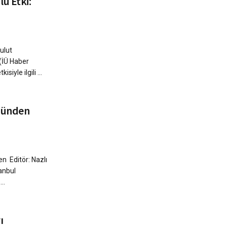
ü Etki:
ulut
(İÜ Haber
iyle ilgili ...
zünden
n Editör: Nazlı
anbul
..
ı