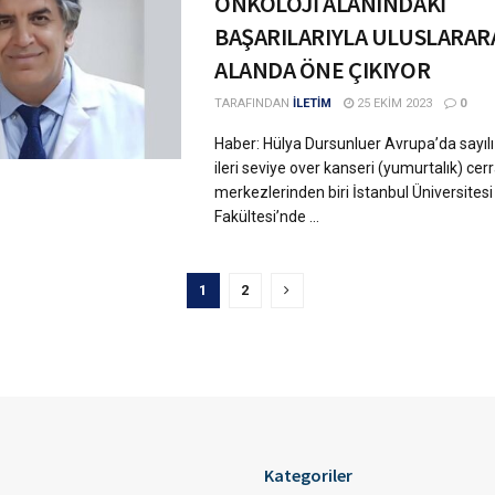
ONKOLOJİ ALANINDAKİ
BAŞARILARIYLA ULUSLARAR
ALANDA ÖNE ÇIKIYOR
TARAFINDAN
İLETİM
25 EKIM 2023
0
Haber: Hülya Dursunluer Avrupa’da sayılı
ileri seviye over kanseri (yumurtalık) cer
merkezlerinden biri İstanbul Üniversites
Fakültesi’nde ...
1
2
Kategoriler