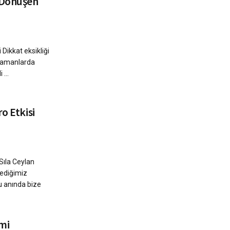
 Dönüşen
 Dikkat eksikliği
 zamanlarda
 ...
o Etkisi
Sıla Ceylan
ediğimiz
u anında bize
mi