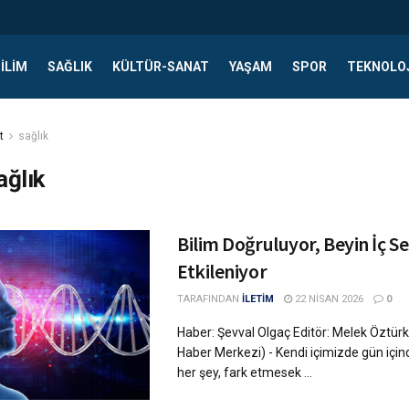
ILIM
SAĞLIK
KÜLTÜR-SANAT
YAŞAM
SPOR
TEKNOLO
t
sağlık
ağlık
Bilim Doğruluyor, Beyin İç S
Etkileniyor
TARAFINDAN
İLETİM
22 NISAN 2026
0
Haber: Şevval Olgaç Editör: Melek Öztürk 
Haber Merkezi) - Kendi içimizde gün için
her şey, fark etmesek ...