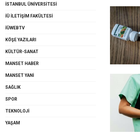
İSTANBUL ÜNIVERSITESI
İÜ İLETIŞIM FAKÜLTESI
İÜWEBTV
KÖŞE YAZILARI
KÜLTÜR-SANAT
MANSET HABER
MANSET YANI
SAĞLIK
SPOR
TEKNOLOJI
YAŞAM