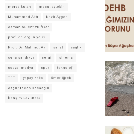
merve kutan
mesut aytekin
Muhammed Aktı
Nazlı Aygen
osman bülent zülfikar
prof. dr. ergün yolcu
Prof. Dr. Mahmut Ak
sanat
sağlık
sena sandıkçı
sergi
sinema
sosyal medya
spor
teknoloji
TRT
yapay zeka
ömer iğrek
özgür recep kocaoğlu
İletişim Fakültesi