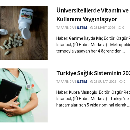
Üniversitelilerde Vitamin ve
Kullanımı Yaygınlaşıyor
TARAFINDAN
İLETİM
23 MART 2026
0
Haber: Ganime İlayda Kılıç Editör: Özgü
İstanbul, (İÜ Haber Merkezi) - Metropol
tempoyla yaşayan her 4 öğrenciden ...
Türkiye Sağlık Sisteminin 20
TARAFINDAN
İLETİM
23 ŞUBAT 2026
0
Haber: Kübra Mısıroğlu Editör: Özgür R
İstanbul, (İÜ Haber Merkezi) - Türkiye’de 
harcamaları son 5 yılda nominal olarak ...