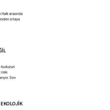
n Halk arasında
 aniden ortaya
ĞİL
e kuduzun
 riski
rıyor. Son
NEKOLOJİK