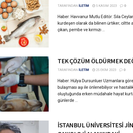
TARAFINDAN
İLETİM
5 KASIM 2023
0
Haber: Havvanur Mutlu Editör: Sıla Ceyla
kurdeşen olarak da bilinen ürtiker; ciltte
çıkan, pembe ve kırmızı ...
TEK ÇÖZÜM ÖLDÜRMEK DE
TARAFINDAN
İLETİM
25 EKIM 2023
0
Haber: Hülya Dursunluer Uzmanlara gör
bulaşması aşı ile önlenebiliyor ve hastalık
oluştuğunda erken müdahale hayat kurta
günlerde ...
İSTANBUL ÜNİVERSİTESİ Jİ