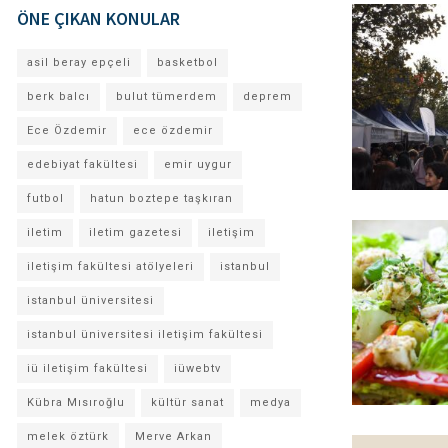
ÖNE ÇIKAN KONULAR
asil beray epçeli
basketbol
berk balcı
bulut tümerdem
deprem
Ece Özdemir
ece özdemir
edebiyat fakültesi
emir uygur
futbol
hatun boztepe taşkıran
iletim
iletim gazetesi
iletişim
iletişim fakültesi atölyeleri
istanbul
istanbul üniversitesi
istanbul üniversitesi iletişim fakültesi
iü iletişim fakültesi
iüwebtv
Kübra Mısıroğlu
kültür sanat
medya
melek öztürk
Merve Arkan