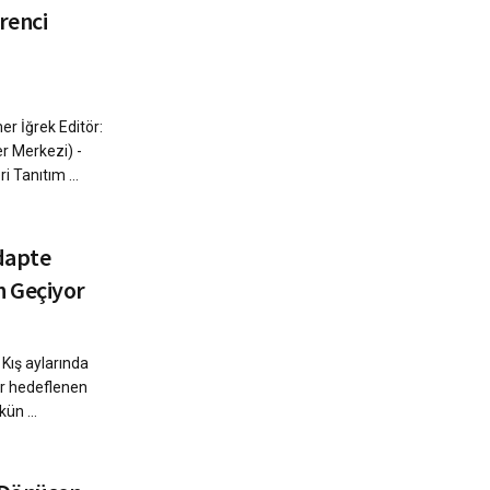
renci
r İğrek Editör:
r Merkezi) -
i Tanıtım ...
dapte
 Geçiyor
Kış aylarında
ar hedeflenen
ün ...