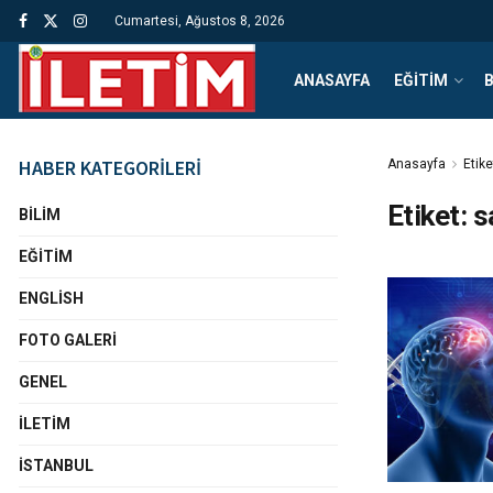
Cumartesi, Ağustos 8, 2026
ANASAYFA
EĞITIM
B
HABER KATEGORİLERİ
Anasayfa
Etike
Etiket:
s
BILIM
EĞITIM
ENGLISH
FOTO GALERI
GENEL
İLETIM
İSTANBUL