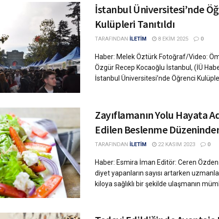
İstanbul Üniversitesi’nde Öğ
Kulüpleri Tanıtıldı
TARAFINDAN
İLETİM
8 EKIM 2025
0
Haber: Melek Öztürk Fotoğraf/Video: Öme
Özgür Recep Kocaoğlu İstanbul, (İÜ Habe
İstanbul Üniversitesi’nde Öğrenci Kulüpler
Zayıflamanın Yolu Hayata A
Edilen Beslenme Düzeninden
TARAFINDAN
İLETİM
22 KASIM 2023
0
Haber: Esmira İman Editör: Ceren Özden 
diyet yapanların sayısı artarken uzmanl
kiloya sağlıklı bir şekilde ulaşmanın mümk