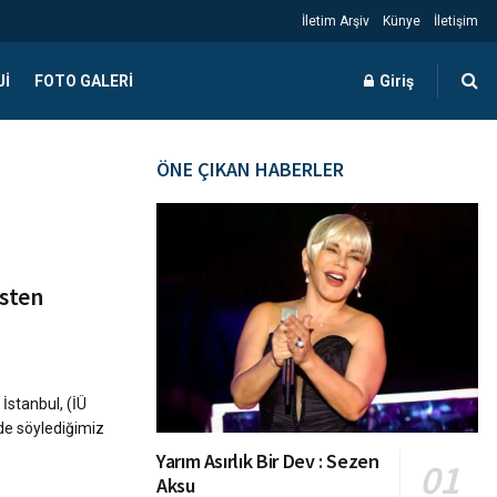
İletim Arşiv
Künye
İletişim
JI
FOTO GALERI
Giriş
ÖNE ÇIKAN HABERLER
esten
İstanbul, (İÜ
de söylediğimiz
Yarım Asırlık Bir Dev : Sezen
Aksu