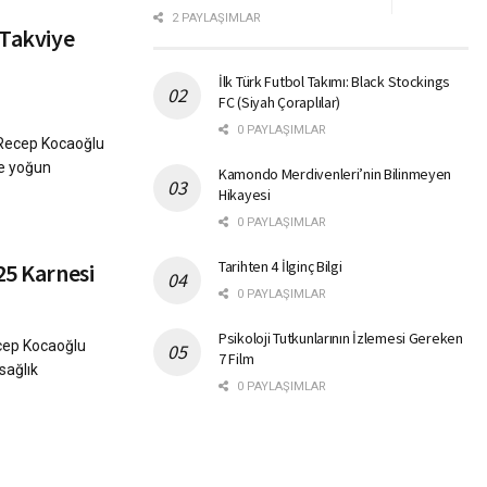
2 PAYLAŞIMLAR
 Takviye
İlk Türk Futbol Takımı: Black Stockings
FC (Siyah Çoraplılar)
0 PAYLAŞIMLAR
r Recep Kocaoğlu
de yoğun
Kamondo Merdivenleri’nin Bilinmeyen
Hikayesi
0 PAYLAŞIMLAR
Tarihten 4 İlginç Bilgi
25 Karnesi
0 PAYLAŞIMLAR
Psikoloji Tutkunlarının İzlemesi Gereken
ecep Kocaoğlu
7 Film
sağlık
0 PAYLAŞIMLAR