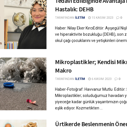
Tedavi Edildiğinde Avantaja
Hastalık: DEHB
TARAFINDAN
İLETİM
15 KASIM 2023
0
Haber: Nilay Eker KırcıEditör: Ayşegül Nişli
ve hiperaktivite bozukluğu (DEHB), son
okul çağı çocuklarını ve yetişkinleri önemli
Mikroplastikler; Kendisi Mikr
Makro
TARAFINDAN
İLETİM
6 KASIM 2023
0
Haber-Fotoğraf: Havvanur Mutlu Editör: 
Mikroplastikler; soluduğumuz havadan y
yiyeceğe kadar günlük yaşantımızın çoğ
eşlik ediyor. Kozmetikten ...
Ürtikerde Beslenmenin Öne