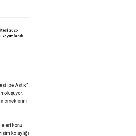
itesi 2026
ı Yayımlandı
eşi İpe Astık”
en oluşuyor.
ir örneklerini
leleri konu
işim kolaylığı