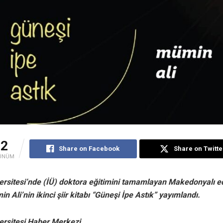
42
Share on Facebook
Share on Twitte
ÜNÜM
ersitesi’nde (İÜ) doktora eğitimini tamamlayan Makedonyalı ed
n Ali’nin ikinci şiir kitabı “Güneşi İpe Astık” yayımlandı.
ersitesi Haber Merkezi