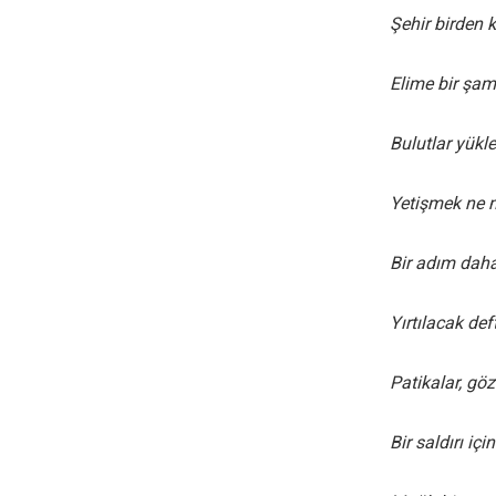
Şehir birden 
Elime bir şam
Bulutlar yükl
Yetişmek ne
Bir adım da
Yırtılacak def
Patikalar, gö
Bir saldırı iç