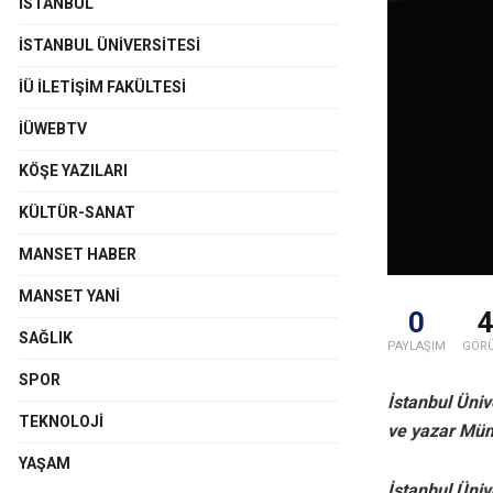
İSTANBUL
İSTANBUL ÜNIVERSITESI
İÜ İLETIŞIM FAKÜLTESI
İÜWEBTV
KÖŞE YAZILARI
KÜLTÜR-SANAT
MANSET HABER
MANSET YANI
0
SAĞLIK
PAYLAŞIM
GÖR
SPOR
İstanbul Üniv
TEKNOLOJI
ve yazar Mümi
YAŞAM
İstanbul Üniv