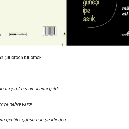
an şiirlerden bir örnek:
ası yırtılmış bir dilenci geldi
önce nehre vardı
la geçtiler göğsümün şeridinden