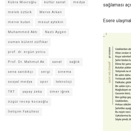
Kübra Mısıroğlu
kültür sanat
medya
sağlaması açıs
melek öztürk
Merve Arkan
Esere ulaşma
merve kutan
mesut aytekin
Muhammed Aktı
Nazlı Aygen
osman bülent zülfikar
prof. dr. ergün yolcu
Prof. Dr. Mahmut Ak
sanat
sağlık
sena sandıkçı
sergi
sinema
sosyal medya
spor
teknoloji
TRT
yapay zeka
ömer iğrek
özgür recep kocaoğlu
İletişim Fakültesi