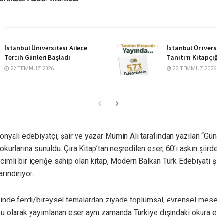
İstanbul Üniversitesi Ailece
İstanbul Ünivers
Tercih Günleri Başladı
Tanıtım Kitapçığ
22 TEMMUZ 2026
22 TEMMUZ 2026
yalı edebiyatçı, şair ve yazar Mümin Ali tarafından yazılan “Gün
ı okurlarına sunuldu. Çıra Kitap’tan neşredilen eser, 60’ı aşkın şiird
cimli bir içeriğe sahip olan kitap, Modern Balkan Türk Edebiyatı şi
rındırıyor.
irinde ferdi/bireysel temalardan ziyade toplumsal, evrensel mese
bu olarak yayımlanan eser aynı zamanda Türkiye dışındaki okura er