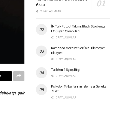
Aksu
2 PAYLAŞIMLAR
İlk Türk Futbol Takımı: Black Stockings
FC (Siyah Çoraplılar)
0 PAYLAŞIMLAR
Kamondo Merdivenleri’nin Bilinmeyen
Hikayesi
0 PAYLAŞIMLAR
Tarihten 4 İlginç Bilgi
r
0 PAYLAŞIMLAR
Psikoloji Tutkunlarının İzlemesi Gereken
7 Film
ebiyatçı, şair
0 PAYLAŞIMLAR