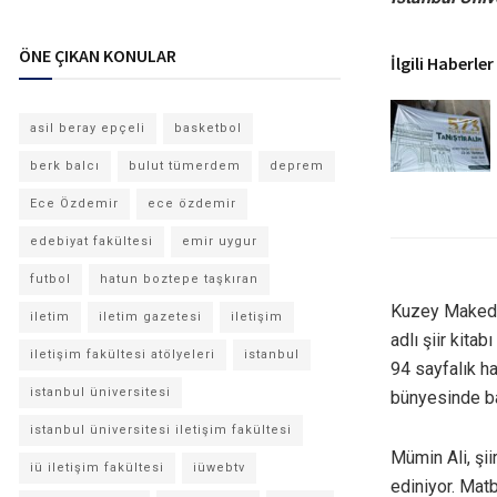
ÖNE ÇIKAN KONULAR
İlgili Haberler
asil beray epçeli
basketbol
berk balcı
bulut tümerdem
deprem
Ece Özdemir
ece özdemir
edebiyat fakültesi
emir uygur
futbol
hatun boztepe taşkıran
Kuzey Makedon
iletim
iletim gazetesi
iletişim
adlı şiir kitab
iletişim fakültesi atölyeleri
istanbul
94 sayfalık ha
istanbul üniversitesi
bünyesinde ba
istanbul üniversitesi iletişim fakültesi
Mümin Ali, şi
iü iletişim fakültesi
iüwebtv
ediniyor. Mat