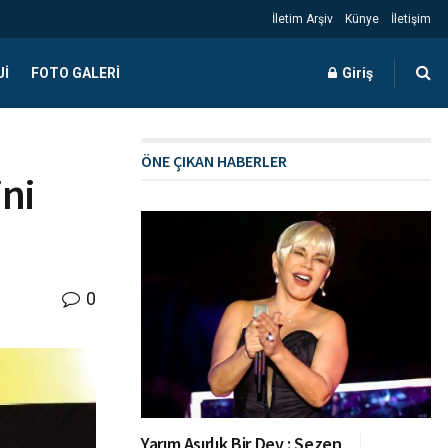
İletim Arşiv
Künye
İletişim
JI
FOTO GALERI
Giriş
ÖNE ÇIKAN HABERLER
ini
0
Yarım Asırlık Bir Dev : Sezen