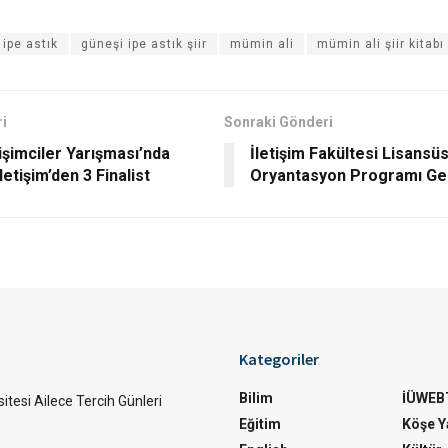
 ipe astık
güneşi ipe astık şiir
mümin ali
mümin ali şiir kitabı
i
Sonraki Gönderi
işimciler Yarışması’nda
İletişim Fakültesi Lisansü
letişim’den 3 Finalist
Oryantasyon Programı Gerç
Kategoriler
Bilim
İÜWEB
itesi Ailece Tercih Günleri
Eğitim
Köşe Ya