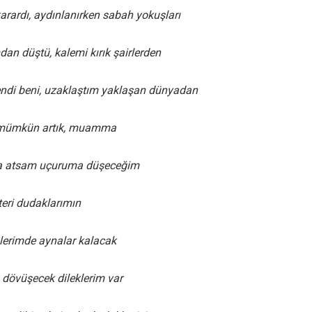
karardı, aydınlanırken sabah yokuşları
dan düştü, kalemi kırık şairlerden
endi beni, uzaklaştım yaklaşan dünyadan
 mümkün artık, muamma
ha atsam uçuruma düşeceğim
teri dudaklarımın
zlerimde aynalar kalacak
in dövüşecek dileklerim var