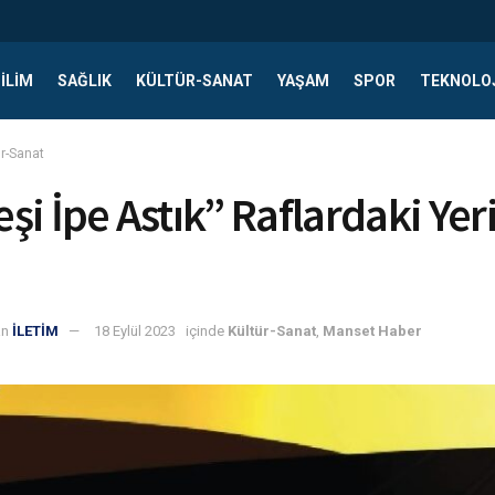
ILIM
SAĞLIK
KÜLTÜR-SANAT
YAŞAM
SPOR
TEKNOLO
ür-Sanat
şi İpe Astık” Raflardaki Yer
an
İLETİM
18 Eylül 2023
içinde
Kültür-Sanat
,
Manset Haber