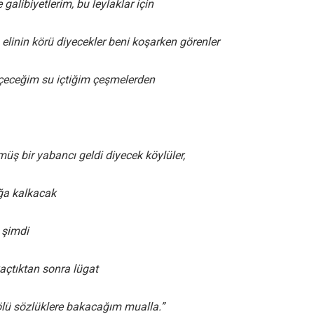
galibiyetlerim, bu leylaklar için
 elinin körü diyecekler beni koşarken görenler
çeceğim su içtiğim çeşmelerden
müş bir yabancı geldi diyecek köylüler,
ağa kalkacak
 şimdi
açtıktan sonra lügat
ölü sözlüklere bakacağım mualla.”