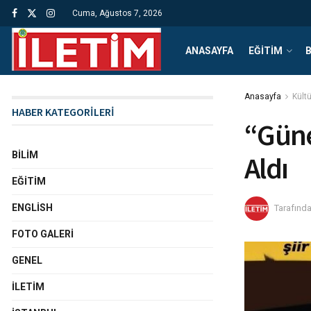
Cuma, Ağustos 7, 2026
ANASAYFA
EĞITIM
B
Anasayfa
Kült
HABER KATEGORİLERİ
“Güne
BILIM
Aldı
EĞITIM
ENGLISH
Tarafınd
FOTO GALERI
GENEL
İLETIM