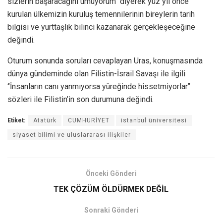
sizlerin başaracağını umuyorum’’ diyerek yüz yıl önce
kurulan ülkemizin kuruluş temennilerinin bireylerin tarih
bilgisi ve yurttaşlık bilinci kazanarak gerçekleşeceğine
değindi.
Oturum sonunda soruları cevaplayan Uras, konuşmasında
dünya gündeminde olan Filistin-İsrail Savaşı ile ilgili
‘’İnsanların canı yanmıyorsa yüreğinde hissetmiyorlar’’
sözleri ile Filistin’in son durumuna değindi.
Etiket:
Atatürk
CUMHURİYET
istanbul üniversitesi
siyaset bilimi ve uluslararası ilişkiler
Önceki Gönderi
TEK ÇÖZÜM ÖLDÜRMEK DEĞİL
Sonraki Gönderi