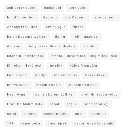
asil beray epçeli
basketbol
berk balcı
bulut tümerdem
deprem
Ece Özdemir
ece özdemir
edebiyat fakültesi
emir uygur
futbol
hatun boztepe taşkıran
iletim
iletim gazetesi
iletişim
iletişim fakültesi atölyeleri
istanbul
istanbul üniversitesi
istanbul üniversitesi iletişim fakültesi
iü iletişim fakültesi
iüwebtv
Kübra Mısıroğlu
kültür sanat
medya
melek öztürk
Merve Arkan
merve kutan
mesut aytekin
Muhammed Aktı
Nazlı Aygen
osman bülent zülfikar
prof. dr. ergün yolcu
Prof. Dr. Mahmut Ak
sanat
sağlık
sena sandıkçı
sergi
sinema
sosyal medya
spor
teknoloji
TRT
yapay zeka
ömer iğrek
özgür recep kocaoğlu