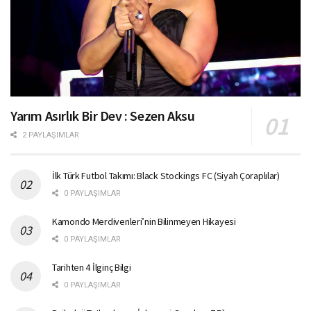
Yarım Asırlık Bir Dev : Sezen Aksu
2 PAYLAŞIMLAR
İlk Türk Futbol Takımı: Black Stockings FC (Siyah Çoraplılar)
0 PAYLAŞIMLAR
Kamondo Merdivenleri’nin Bilinmeyen Hikayesi
0 PAYLAŞIMLAR
Tarihten 4 İlginç Bilgi
0 PAYLAŞIMLAR