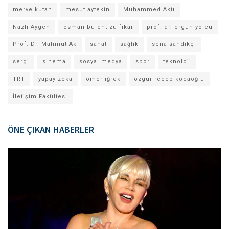
merve kutan
mesut aytekin
Muhammed Aktı
Nazlı Aygen
osman bülent zülfikar
prof. dr. ergün yolcu
Prof. Dr. Mahmut Ak
sanat
sağlık
sena sandıkçı
sergi
sinema
sosyal medya
spor
teknoloji
TRT
yapay zeka
ömer iğrek
özgür recep kocaoğlu
İletişim Fakültesi
ÖNE ÇIKAN HABERLER