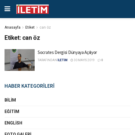
Anasayfa
Etiket
can öz
Etiket:
can öz
Socrates Dergisi Dünyaya Açılıyor
TARAFINDAN
İLETİM
30 MAYIS 2019
0
HABER KATEGORİLERİ
BILIM
EĞITIM
ENGLISH
FOTO GALERI