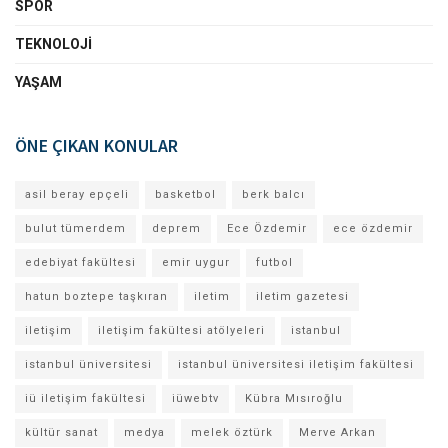
SPOR
TEKNOLOJI
YAŞAM
ÖNE ÇIKAN KONULAR
asil beray epçeli
basketbol
berk balcı
bulut tümerdem
deprem
Ece Özdemir
ece özdemir
edebiyat fakültesi
emir uygur
futbol
hatun boztepe taşkıran
iletim
iletim gazetesi
iletişim
iletişim fakültesi atölyeleri
istanbul
istanbul üniversitesi
istanbul üniversitesi iletişim fakültesi
iü iletişim fakültesi
iüwebtv
Kübra Mısıroğlu
kültür sanat
medya
melek öztürk
Merve Arkan