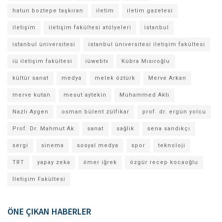
hatun boztepe taşkıran
iletim
iletim gazetesi
iletişim
iletişim fakültesi atölyeleri
istanbul
istanbul üniversitesi
istanbul üniversitesi iletişim fakültesi
iü iletişim fakültesi
iüwebtv
Kübra Mısıroğlu
kültür sanat
medya
melek öztürk
Merve Arkan
merve kutan
mesut aytekin
Muhammed Aktı
Nazlı Aygen
osman bülent zülfikar
prof. dr. ergün yolcu
Prof. Dr. Mahmut Ak
sanat
sağlık
sena sandıkçı
sergi
sinema
sosyal medya
spor
teknoloji
TRT
yapay zeka
ömer iğrek
özgür recep kocaoğlu
İletişim Fakültesi
ÖNE ÇIKAN HABERLER