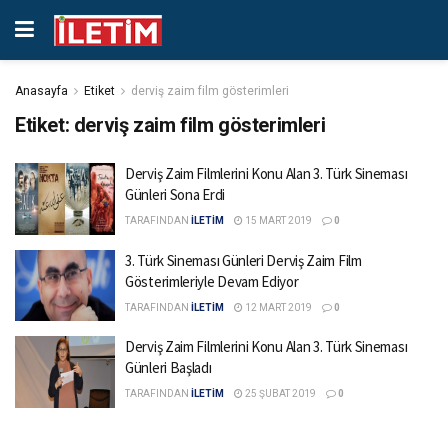
Anasayfa
Etiket
derviş zaim film gösterimleri
Etiket:
derviş zaim film gösterimleri
Derviş Zaim Filmlerini Konu Alan 3. Türk Sineması
Günleri Sona Erdi
TARAFINDAN
İLETİM
15 MART 2019
0
3. Türk Sineması Günleri Derviş Zaim Film
Gösterimleriyle Devam Ediyor
TARAFINDAN
İLETİM
12 MART 2019
0
Derviş Zaim Filmlerini Konu Alan 3. Türk Sineması
Günleri Başladı
TARAFINDAN
İLETİM
25 ŞUBAT 2019
0