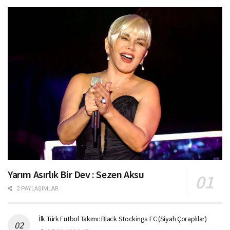
Yarım Asırlık Bir Dev : Sezen Aksu
2 PAYLAŞIMLAR
İlk Türk Futbol Takımı: Black Stockings FC (Siyah Çoraplılar)