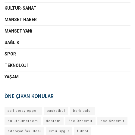
KÜLTÜR-SANAT
MANSET HABER
MANSET YANI
SAĞLIK
SPOR
TEKNOLOJI
YAŞAM
ÖNE ÇIKAN KONULAR
asil beray epçeli
basketbol
berk balcı
bulut tümerdem
deprem
Ece Özdemir
ece özdemir
edebiyat fakültesi
emir uygur
futbol