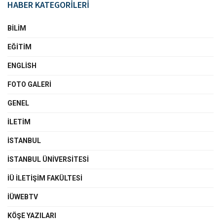
HABER KATEGORİLERİ
BILIM
EĞITIM
ENGLISH
FOTO GALERI
GENEL
İLETIM
İSTANBUL
İSTANBUL ÜNIVERSITESI
İÜ İLETIŞIM FAKÜLTESI
İÜWEBTV
KÖŞE YAZILARI