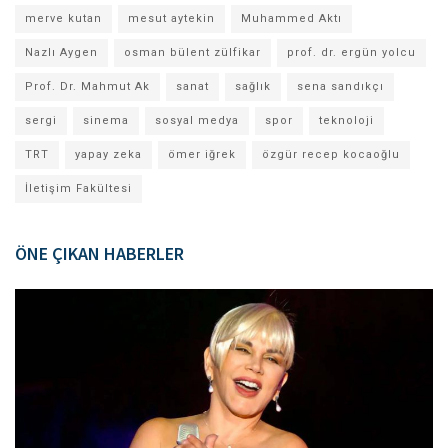
merve kutan
mesut aytekin
Muhammed Aktı
Nazlı Aygen
osman bülent zülfikar
prof. dr. ergün yolcu
Prof. Dr. Mahmut Ak
sanat
sağlık
sena sandıkçı
sergi
sinema
sosyal medya
spor
teknoloji
TRT
yapay zeka
ömer iğrek
özgür recep kocaoğlu
İletişim Fakültesi
ÖNE ÇIKAN HABERLER