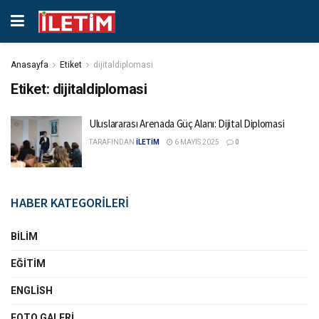
Anasayfa
Etiket
dijitaldiplomasi
Etiket:
dijitaldiplomasi
Uluslararası Arenada Güç Alanı: Dijital Diplomasi
TARAFINDAN
İLETİM
6 MAYIS 2025
0
HABER KATEGORİLERİ
BILIM
EĞITIM
ENGLISH
FOTO GALERI