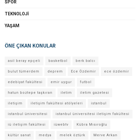
SPOR
TEKNOLOJI
YAŞAM
ÖNE ÇIKAN KONULAR
asil beray epçeli
basketbol
berk balcı
bulut tümerdem
deprem
Ece Özdemir
ece özdemir
edebiyat fakültesi
emir uygur
futbol
hatun boztepe taşkıran
iletim
iletim gazetesi
iletişim
iletişim fakültesi atölyeleri
istanbul
istanbul üniversitesi
istanbul üniversitesi iletişim fakültesi
iü iletişim fakültesi
iüwebtv
Kübra Mısıroğlu
kültür sanat
medya
melek öztürk
Merve Arkan