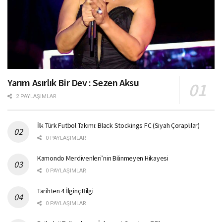
Yarım Asırlık Bir Dev : Sezen Aksu
2 PAYLAŞIMLAR
İlk Türk Futbol Takımı: Black Stockings FC (Siyah Çoraplılar)
0 PAYLAŞIMLAR
Kamondo Merdivenleri’nin Bilinmeyen Hikayesi
0 PAYLAŞIMLAR
Tarihten 4 İlginç Bilgi
0 PAYLAŞIMLAR