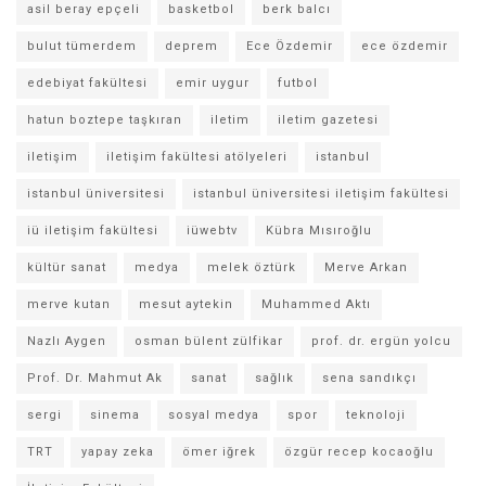
asil beray epçeli
basketbol
berk balcı
bulut tümerdem
deprem
Ece Özdemir
ece özdemir
edebiyat fakültesi
emir uygur
futbol
hatun boztepe taşkıran
iletim
iletim gazetesi
iletişim
iletişim fakültesi atölyeleri
istanbul
istanbul üniversitesi
istanbul üniversitesi iletişim fakültesi
iü iletişim fakültesi
iüwebtv
Kübra Mısıroğlu
kültür sanat
medya
melek öztürk
Merve Arkan
merve kutan
mesut aytekin
Muhammed Aktı
Nazlı Aygen
osman bülent zülfikar
prof. dr. ergün yolcu
Prof. Dr. Mahmut Ak
sanat
sağlık
sena sandıkçı
sergi
sinema
sosyal medya
spor
teknoloji
TRT
yapay zeka
ömer iğrek
özgür recep kocaoğlu