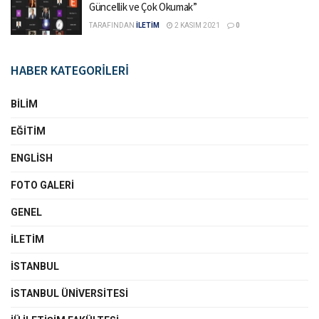
Güncellik ve Çok Okumak”
TARAFINDAN
İLETİM
2 KASIM 2021
0
HABER KATEGORİLERİ
BILIM
EĞITIM
ENGLISH
FOTO GALERI
GENEL
İLETIM
İSTANBUL
İSTANBUL ÜNIVERSITESI