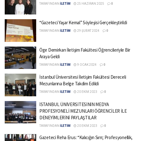
TARAFINDAN
İLETİM
25 HAZIRAN 2025
0
“Gazeteci Yaşar Kemal” Söyleşisi Gerçekleştirildi
TARAFINDAN
İLETİM
29 ŞUBAT 2024
0
Öge Demirkan İletişim Fakültesi Öğrencileriyle Bir
Araya Geldi
TARAFINDAN
İLETİM
9 OCAK 2024
0
İstanbul Üniversitesi İletişim Fakültesi Dereceli
Mezunlarına Belge Takdim Edildi
TARAFINDAN
İLETİM
20 EKIM 2023
0
İSTANBUL ÜNİVERSİTESİNİN MEDYA
PROFESYONELİ MEZUNLARI ÖĞRENCİLER İLE
DENEYİMLERİNİ PAYLAŞTILAR
TARAFINDAN
İLETİM
20 EKIM 2023
0
Gazeteci Reha Erus: “Kalıcığın Sırrı; Profesyonellik,