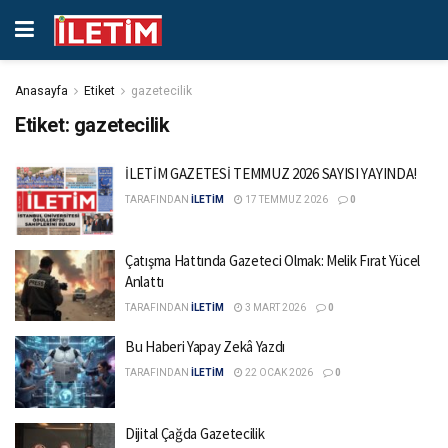
Anasayfa
Etiket
gazetecilik
Etiket:
gazetecilik
İLETİM GAZETESİ TEMMUZ 2026 SAYISI YAYINDA!
TARAFINDAN
İLETİM
17 TEMMUZ 2026
0
Çatışma Hattında Gazeteci Olmak: Melik Fırat Yücel
Anlattı
TARAFINDAN
İLETİM
3 MART 2026
0
Bu Haberi Yapay Zekâ Yazdı
TARAFINDAN
İLETİM
22 OCAK 2026
0
Dijital Çağda Gazetecilik