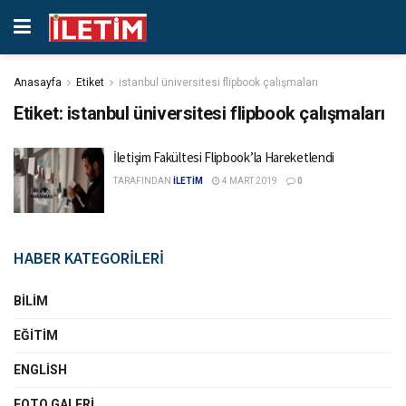
Anasayfa
Etiket
istanbul üniversitesi flipbook çalışmaları
Etiket:
istanbul üniversitesi flipbook çalışmaları
İletişim Fakültesi Flipbook’la Hareketlendi
TARAFINDAN
İLETİM
4 MART 2019
0
HABER KATEGORİLERİ
BILIM
EĞITIM
ENGLISH
FOTO GALERI