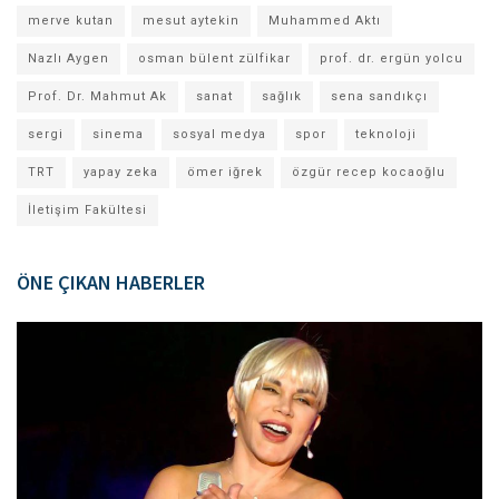
merve kutan
mesut aytekin
Muhammed Aktı
Nazlı Aygen
osman bülent zülfikar
prof. dr. ergün yolcu
Prof. Dr. Mahmut Ak
sanat
sağlık
sena sandıkçı
sergi
sinema
sosyal medya
spor
teknoloji
TRT
yapay zeka
ömer iğrek
özgür recep kocaoğlu
İletişim Fakültesi
ÖNE ÇIKAN HABERLER