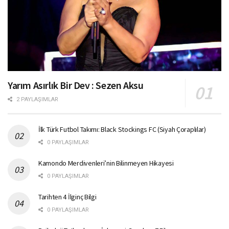
Yarım Asırlık Bir Dev : Sezen Aksu
2 PAYLAŞIMLAR
İlk Türk Futbol Takımı: Black Stockings FC (Siyah Çoraplılar)
0 PAYLAŞIMLAR
Kamondo Merdivenleri’nin Bilinmeyen Hikayesi
0 PAYLAŞIMLAR
Tarihten 4 İlginç Bilgi
0 PAYLAŞIMLAR