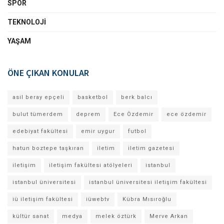
SPOR
TEKNOLOJI
YAŞAM
ÖNE ÇIKAN KONULAR
asil beray epçeli
basketbol
berk balcı
bulut tümerdem
deprem
Ece Özdemir
ece özdemir
edebiyat fakültesi
emir uygur
futbol
hatun boztepe taşkıran
iletim
iletim gazetesi
iletişim
iletişim fakültesi atölyeleri
istanbul
istanbul üniversitesi
istanbul üniversitesi iletişim fakültesi
iü iletişim fakültesi
iüwebtv
Kübra Mısıroğlu
kültür sanat
medya
melek öztürk
Merve Arkan