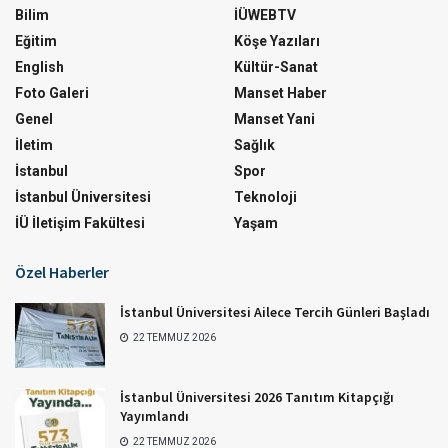
Bilim
İÜWEBTV
Eğitim
Köşe Yazıları
English
Kültür-Sanat
Foto Galeri
Manset Haber
Genel
Manset Yani
İletim
Sağlık
İstanbul
Spor
İstanbul Üniversitesi
Teknoloji
İÜ İletişim Fakültesi
Yaşam
Özel Haberler
İstanbul Üniversitesi Ailece Tercih Günleri Başladı
22 TEMMUZ 2026
İstanbul Üniversitesi 2026 Tanıtım Kitapçığı
Yayımlandı
22 TEMMUZ 2026