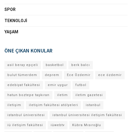
SPOR
TEKNOLOJI
YAŞAM
ÖNE ÇIKAN KONULAR
asil beray epçeli
basketbol
berk balcı
bulut tümerdem
deprem
Ece Özdemir
ece özdemir
edebiyat fakültesi
emir uygur
futbol
hatun boztepe taşkıran
iletim
iletim gazetesi
iletişim
iletişim fakültesi atölyeleri
istanbul
istanbul üniversitesi
istanbul üniversitesi iletişim fakültesi
iü iletişim fakültesi
iüwebtv
Kübra Mısıroğlu