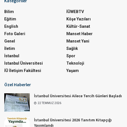
Kategoriler
Bilim
İÜWEBTV
Eğitim
Köşe Yazıları
English
Kültür-Sanat
Foto Galeri
Manset Haber
Genel
Manset Yani
İletim
Sağlık
İstanbul
Spor
İstanbul Üniversitesi
Teknoloji
İÜ İletişim Fakültesi
Yaşam
Özel Haberler
İstanbul Üniversitesi Ailece Tercih Günleri Başladı
22 TEMMUZ 2026
İstanbul Üniversitesi 2026 Tanıtım Kitapçığı
Yayımlandı