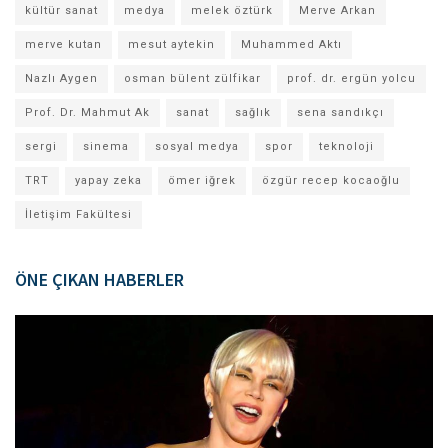
kültür sanat
medya
melek öztürk
Merve Arkan
merve kutan
mesut aytekin
Muhammed Aktı
Nazlı Aygen
osman bülent zülfikar
prof. dr. ergün yolcu
Prof. Dr. Mahmut Ak
sanat
sağlık
sena sandıkçı
sergi
sinema
sosyal medya
spor
teknoloji
TRT
yapay zeka
ömer iğrek
özgür recep kocaoğlu
İletişim Fakültesi
ÖNE ÇIKAN HABERLER