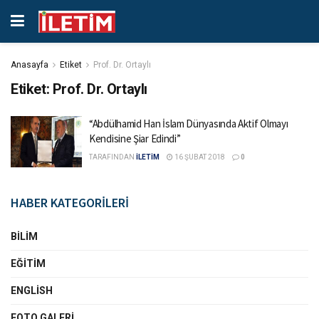
Anasayfa
Etiket
Prof. Dr. Ortaylı
Etiket:
Prof. Dr. Ortaylı
“Abdülhamid Han İslam Dünyasında Aktif Olmayı
Kendisine Şiar Edindi”
TARAFINDAN
İLETİM
16 ŞUBAT 2018
0
HABER KATEGORİLERİ
BILIM
EĞITIM
ENGLISH
FOTO GALERI