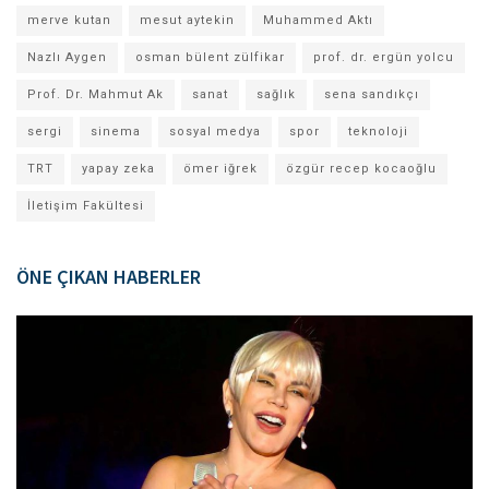
merve kutan
mesut aytekin
Muhammed Aktı
Nazlı Aygen
osman bülent zülfikar
prof. dr. ergün yolcu
Prof. Dr. Mahmut Ak
sanat
sağlık
sena sandıkçı
sergi
sinema
sosyal medya
spor
teknoloji
TRT
yapay zeka
ömer iğrek
özgür recep kocaoğlu
İletişim Fakültesi
ÖNE ÇIKAN HABERLER