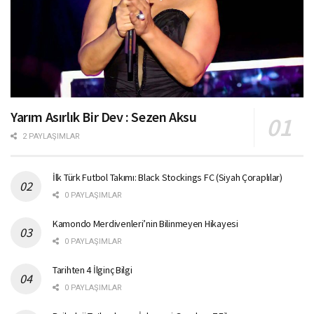
Yarım Asırlık Bir Dev : Sezen Aksu
2 PAYLAŞIMLAR
İlk Türk Futbol Takımı: Black Stockings FC (Siyah Çoraplılar)
0 PAYLAŞIMLAR
Kamondo Merdivenleri’nin Bilinmeyen Hikayesi
0 PAYLAŞIMLAR
Tarihten 4 İlginç Bilgi
0 PAYLAŞIMLAR