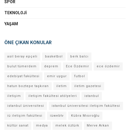
SPOR
TEKNOLOJI
YAŞAM
ÖNE ÇIKAN KONULAR
asil beray epçeli
basketbol
berk balcı
bulut tümerdem
deprem
Ece Özdemir
ece özdemir
edebiyat fakültesi
emir uygur
futbol
hatun boztepe taşkıran
iletim
iletim gazetesi
iletişim
iletişim fakültesi atölyeleri
istanbul
istanbul üniversitesi
istanbul üniversitesi iletişim fakültesi
iü iletişim fakültesi
iüwebtv
Kübra Mısıroğlu
kültür sanat
medya
melek öztürk
Merve Arkan