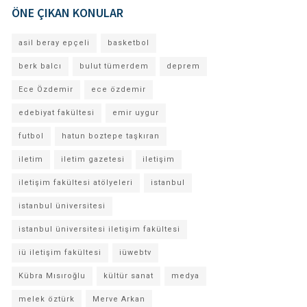
ÖNE ÇIKAN KONULAR
asil beray epçeli
basketbol
berk balcı
bulut tümerdem
deprem
Ece Özdemir
ece özdemir
edebiyat fakültesi
emir uygur
futbol
hatun boztepe taşkıran
iletim
iletim gazetesi
iletişim
iletişim fakültesi atölyeleri
istanbul
istanbul üniversitesi
istanbul üniversitesi iletişim fakültesi
iü iletişim fakültesi
iüwebtv
Kübra Mısıroğlu
kültür sanat
medya
melek öztürk
Merve Arkan