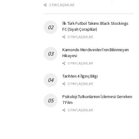
2 PAYLAŞIMLAR
İlk Türk Futbol Takımı: Black Stockings
FC (Siyah Çoraplılar)
0 PAYLAŞIMLAR
Kamondo Merdivenleri’nin Bilinmeyen
Hikayesi
0 PAYLAŞIMLAR
Tarihten 4 İlginç Bilgi
0 PAYLAŞIMLAR
Psikoloji Tutkunlarının İzlemesi Gereken
7 Film
0 PAYLAŞIMLAR