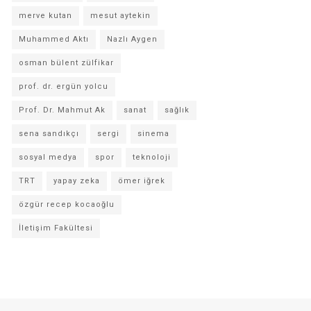
merve kutan
mesut aytekin
Muhammed Aktı
Nazlı Aygen
osman bülent zülfikar
prof. dr. ergün yolcu
Prof. Dr. Mahmut Ak
sanat
sağlık
sena sandıkçı
sergi
sinema
sosyal medya
spor
teknoloji
TRT
yapay zeka
ömer iğrek
özgür recep kocaoğlu
İletişim Fakültesi