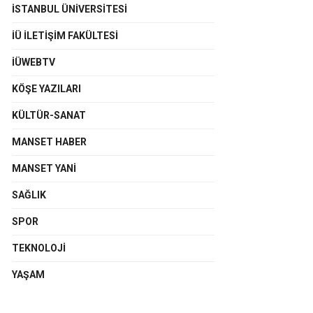
İSTANBUL ÜNIVERSITESI
İÜ İLETIŞIM FAKÜLTESI
İÜWEBTV
KÖŞE YAZILARI
KÜLTÜR-SANAT
MANSET HABER
MANSET YANI
SAĞLIK
SPOR
TEKNOLOJI
YAŞAM