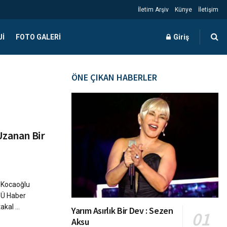
İletim Arşiv
Künye
İletişim
JI
FOTO GALERI
Giriş
ÖNE ÇIKAN HABERLER
Uzanan Bir
p Kocaoğlu
(İÜ Haber
kal ...
Yarım Asırlık Bir Dev : Sezen
Aksu