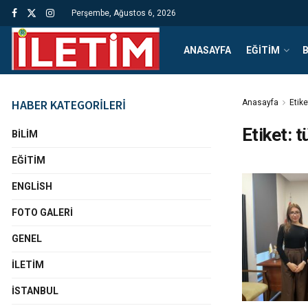
Perşembe, Ağustos 6, 2026
ANASAYFA
EĞITIM
B
HABER KATEGORİLERİ
Anasayfa
Etike
Etiket:
t
BILIM
EĞITIM
ENGLISH
FOTO GALERI
GENEL
İLETIM
İSTANBUL