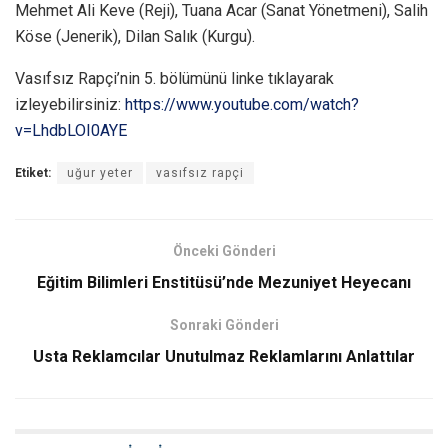
Mehmet Ali Keve (Reji), Tuana Acar (Sanat Yönetmeni), Salih
Köse (Jenerik), Dilan Salık (Kurgu).
Vasıfsız Rapçi’nin 5. bölümünü linke tıklayarak
izleyebilirsiniz:
https://www.youtube.com/watch?
v=LhdbLOI0AYE
Etiket:
uğur yeter
vasıfsız rapçi
Önceki Gönderi
Eğitim Bilimleri Enstitüsü’nde Mezuniyet Heyecanı
Sonraki Gönderi
Usta Reklamcılar Unutulmaz Reklamlarını Anlattılar