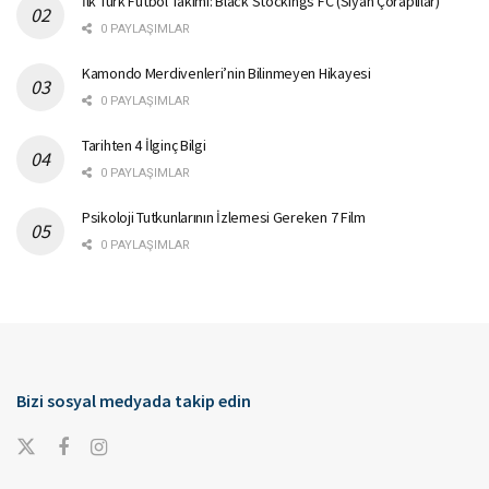
İlk Türk Futbol Takımı: Black Stockings FC (Siyah Çoraplılar)
0 PAYLAŞIMLAR
Kamondo Merdivenleri’nin Bilinmeyen Hikayesi
0 PAYLAŞIMLAR
Tarihten 4 İlginç Bilgi
0 PAYLAŞIMLAR
Psikoloji Tutkunlarının İzlemesi Gereken 7 Film
0 PAYLAŞIMLAR
Bizi sosyal medyada takip edin