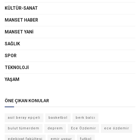
KÜLTÜR-SANAT
MANSET HABER
MANSET YANI
SAĞLIK
SPOR
TEKNOLOJI
YAŞAM
ÖNE ÇIKAN KONULAR
asil beray epçeli
basketbol
berk balcı
bulut tümerdem
deprem
Ece Özdemir
ece özdemir
edebiyat fakültesi
emir uygur
futbol