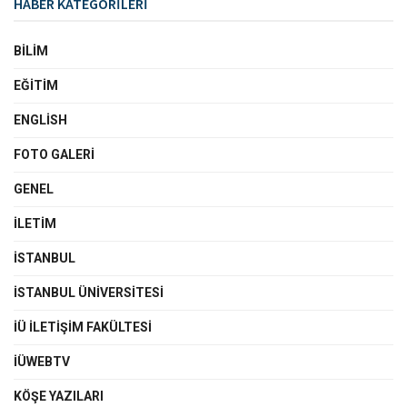
HABER KATEGORİLERİ
BILIM
EĞITIM
ENGLISH
FOTO GALERI
GENEL
İLETIM
İSTANBUL
İSTANBUL ÜNIVERSITESI
İÜ İLETIŞIM FAKÜLTESI
İÜWEBTV
KÖŞE YAZILARI