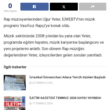
0
PAYLAŞIM
Rap müzisyenlerinden Uğur Yeter, İÜWEBTV’nin müzik
programı Vasıfsız Rapçi’ye konuk oldu.
Müzik sektöründe 2008 yılından bu yana olan Yeter,
programda eğitim hayatını, müzik kariyerine başlangıcını ve
yeni projelerini anlattı. Son dönem Rap müziğini
değerlendiren Yeter, izleyicilerden gelen soruları yanıtladı.
İlgili Haberler
İstanbul Üniversitesi Ailece Tercih Günleri Başladı
22 TEMMUZ 2026
İLETİM GAZETESİ TEMMUZ 2026 SAYISI YAYINDA!
17 TEMMUZ 2026