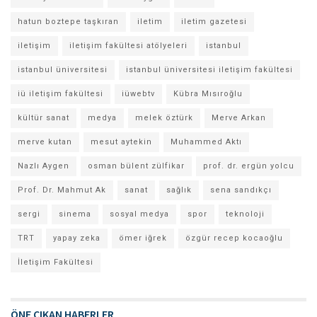
hatun boztepe taşkıran
iletim
iletim gazetesi
iletişim
iletişim fakültesi atölyeleri
istanbul
istanbul üniversitesi
istanbul üniversitesi iletişim fakültesi
iü iletişim fakültesi
iüwebtv
Kübra Mısıroğlu
kültür sanat
medya
melek öztürk
Merve Arkan
merve kutan
mesut aytekin
Muhammed Aktı
Nazlı Aygen
osman bülent zülfikar
prof. dr. ergün yolcu
Prof. Dr. Mahmut Ak
sanat
sağlık
sena sandıkçı
sergi
sinema
sosyal medya
spor
teknoloji
TRT
yapay zeka
ömer iğrek
özgür recep kocaoğlu
İletişim Fakültesi
ÖNE ÇIKAN HABERLER