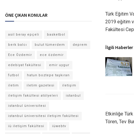
Türk Eğitim V
ÖNE ÇIKAN KONULAR
2019 eğitim ve
Fakültesi Cep
asil beray epçeli
basketbol
berk balcı
bulut tümerdem
deprem
İlgili Haberler
Ece Özdemir
ece özdemir
edebiyat fakültesi
emir uygur
futbol
hatun boztepe taşkıran
iletim
iletim gazetesi
iletişim
iletişim fakültesi atölyeleri
istanbul
istanbul üniversitesi
Etkinliğe Türk
istanbul üniversitesi iletişim fakültesi
Tören, Tev Bur
iü iletişim fakültesi
iüwebtv