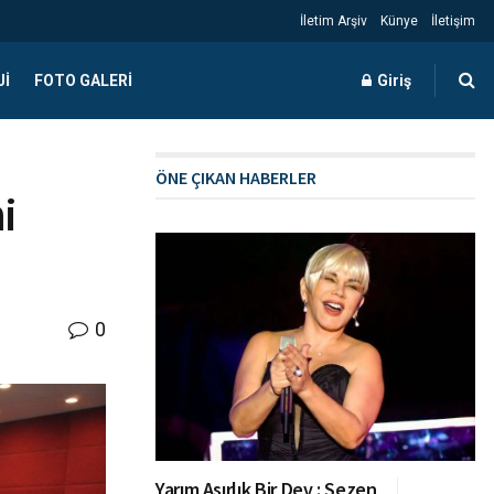
İletim Arşiv
Künye
İletişim
JI
FOTO GALERI
Giriş
ÖNE ÇIKAN HABERLER
i
0
Yarım Asırlık Bir Dev : Sezen