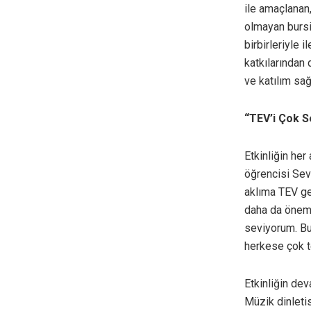
ile amaçlanan
olmayan bursi
birbirleriyle 
katkılarından 
ve katılım sa
“TEV’i Çok S
Etkinliğin her
öğrencisi Sev
aklıma TEV ge
daha da önem g
seviyorum. Bu
herkese çok t
Etkinliğin dev
Müzik dinletis