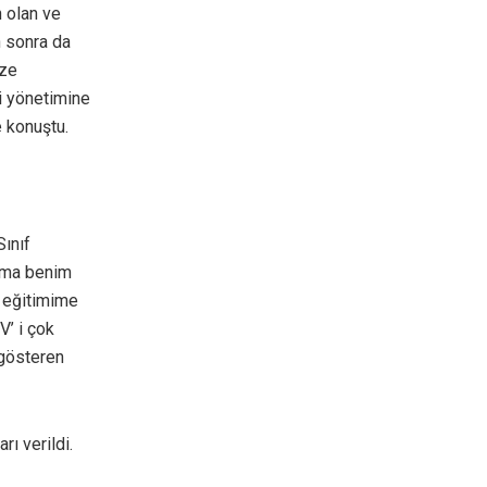
n olan ve
n sonra da
ize
si yönetimine
e konuştu.
Sınıf
 ama benim
e eğitimime
V’ i çok
 gösteren
ı verildi.