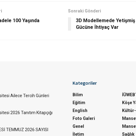
i
Sonraki Gönderi
adele 100 Yaşında
3D Modellemede Yetişmiş
Gücüne İhtiyaç Var
Kategoriler
Bilim
İÜWEB
itesi Ailece Tercih Günleri
Eğitim
Köşe Ya
English
Kültür
sitesi 2026 Tanıtım Kitapçığı
Foto Galeri
Manset
Genel
Manset
ESİ TEMMUZ 2026 SAYISI
İletim
Sağlık