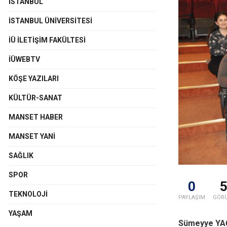
İSTANBUL
İSTANBUL ÜNIVERSITESI
İÜ İLETIŞIM FAKÜLTESI
İÜWEBTV
KÖŞE YAZILARI
KÜLTÜR-SANAT
MANSET HABER
MANSET YANI
SAĞLIK
SPOR
0
TEKNOLOJI
PAYLAŞIM
GÖR
YAŞAM
Sümeyye YA