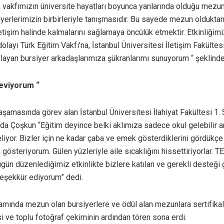
, vakfımızın üniversite hayatları boyunca yanlarında olduğu mezu
yerlerimizin birbirleriyle tanışmasıdır. Bu sayede mezun oldukta
iletişim halinde kalmalarını sağlamaya öncülük etmektir. Etkinliğim
dolayı Türk Eğitim Vakfı’na, İstanbul Üniversitesi İletişim Fakülte
ğlayan bursiyer arkadaşlarımıza şükranlarımı sunuyorum “ şeklind
eviyorum “
 aşamasında görev alan İstanbul Üniversitesi İlahiyat Fakültesi 1. 
da Çoşkun “Eğitim deyince belki aklımıza sadece okul gelebilir
liyor. Bizler için ne kadar çaba ve emek gösterdiklerini gördükç
österiyorum. Gülen yüzleriyle aile sıcaklığını hissettiriyorlar. TE
gün düzenlediğimiz etkinlikte bizlere katılan ve gerekli desteği
eşekkür ediyorum” dedi.
amında mezun olan bursiyerlere ve ödül alan mezunlara sertifikalar
i ve toplu fotoğraf çekiminin ardından tören sona erdi.