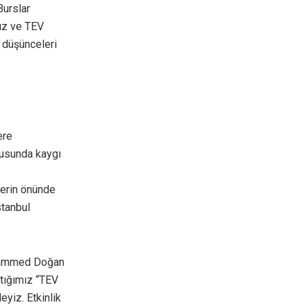
Burslar
dız ve TEV
 düşünceleri
ere
nusunda kaygı
lerin önünde
stanbul
Muhammed Doğan
ttığımız “TEV
eyiz. Etkinlik