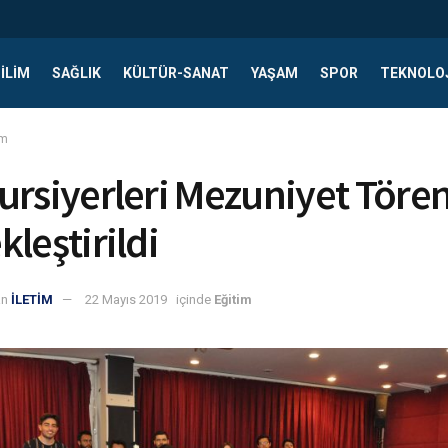
ILIM
SAĞLIK
KÜLTÜR-SANAT
YAŞAM
SPOR
TEKNOLO
im
ursiyerleri Mezuniyet Tören
leştirildi
an
İLETİM
22 Mayıs 2019
içinde
Eğitim