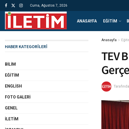
Cuma, Ağustos 7, 2026
ANASAYFA
EĞITIM
B
Anasayfa
Eğit
HABER KATEGORİLERİ
TEV B
BILIM
Gerçek
EĞITIM
ENGLISH
Tarafınd
FOTO GALERI
GENEL
İLETIM