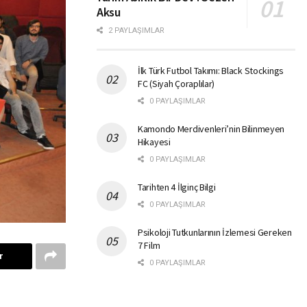
Aksu
2 PAYLAŞIMLAR
İlk Türk Futbol Takımı: Black Stockings
FC (Siyah Çoraplılar)
0 PAYLAŞIMLAR
Kamondo Merdivenleri’nin Bilinmeyen
Hikayesi
0 PAYLAŞIMLAR
Tarihten 4 İlginç Bilgi
0 PAYLAŞIMLAR
Psikoloji Tutkunlarının İzlemesi Gereken
7 Film
r
0 PAYLAŞIMLAR