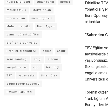
Kübra Mısıroğlu
kültür sanat
medya
Etkinlikte TE
Yöneticisi Şe
melek öztürk
Merve Arkan
Burs Operasy
merve kutan
mesut aytekin
aktardılar.
Muhammed Aktı
Nazlı Aygen
“Sabreden G
osman bülent zülfikar
prof. dr. ergün yolcu
TEV Eğitim ve
Prof. Dr. Mahmut Ak
sanat
sağlık
tavsiyelerde 
sena sandıkçı
sergi
sinema
yaşıyorsunuz.
Sizler çabala
sosyal medya
spor
teknoloji
engel olamaz. 
TRT
yapay zeka
ömer iğrek
Üniversitesi ö
özgür recep kocaoğlu
Törenin düzen
İletişim Fakültesi
“Türk Eğitim V
Bursiyerleri M