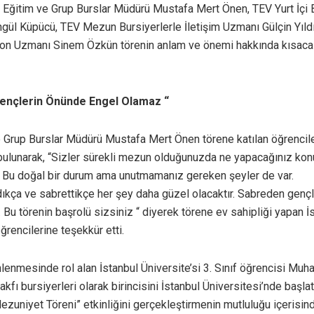
V Eğitim ve Grup Burslar Müdürü Mustafa Mert Önen, TEV Yurt İçi 
ngül Küpücü, TEV Mezun Bursiyerlerle İletişim Uzmanı Gülçin Yıl
on Uzmanı Sinem Özkün törenin anlam ve önemi hakkında kısaca
ençlerin Önünde Engel Olamaz “
 Grup Burslar Müdürü Mustafa Mert Önen törene katılan öğrencil
bulunarak, “Sizler sürekli mezun olduğunuzda ne yapacağınız ko
 Bu doğal bir durum ama unutmamanız gereken şeyler de var.
dıkça ve sabrettikçe her şey daha güzel olacaktır. Sabreden genç
Bu törenin başrolü sizsiniz “ diyerek törene ev sahipliği yapan İ
ğrencilerine teşekkür etti.
lenmesinde rol alan İstanbul Üniversite’si 3. Sınıf öğrencisi 
akfı bursiyerleri olarak birincisini İstanbul Üniversitesi’nde başla
ezuniyet Töreni” etkinliğini gerçekleştirmenin mutluluğu içerisind