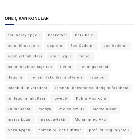
ÖNE ÇIKAN KONULAR
asil beray epçeli
basketbol
berk balcı
bulut tümerdem
deprem
Ece Özdemir
ece özdemir
edebiyat fakültesi
emir uygur
futbol
hatun boztepe taşkıran
iletim
iletim gazetesi
iletişim
iletişim fakültesi atölyeleri
istanbul
istanbul üniversitesi
istanbul üniversitesi iletişim fakültesi
iü iletişim fakültesi
iüwebtv
Kübra Mısıroğlu
kültür sanat
medya
melek öztürk
Merve Arkan
merve kutan
mesut aytekin
Muhammed Aktı
Nazlı Aygen
osman bülent zülfikar
prof. dr. ergün yolcu