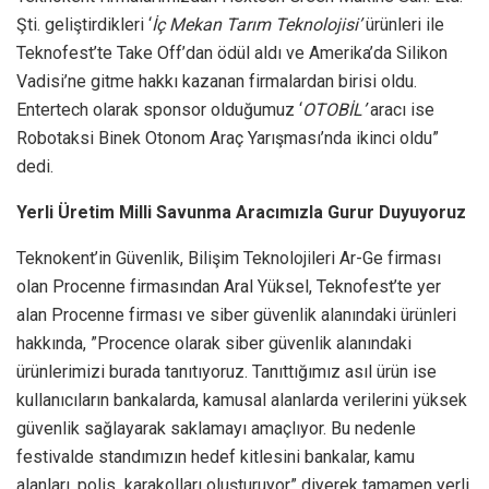
Şti. geliştirdikleri ‘
İç Mekan Tarım Teknolojisi’
ürünleri ile
Teknofest’te Take Off’dan ödül aldı ve Amerika’da Silikon
Vadisi’ne gitme hakkı kazanan firmalardan birisi oldu.
Entertech olarak sponsor olduğumuz ‘
OTOBİL’
aracı ise
Robotaksi Binek Otonom Araç Yarışması’nda ikinci oldu”
dedi.
Yerli Üretim Milli Savunma Aracımızla Gurur Duyuyoruz
Teknokent’in Güvenlik, Bilişim Teknolojileri Ar-Ge firması
olan Procenne firmasından Aral Yüksel, Teknofest’te yer
alan Procenne firması ve siber güvenlik alanındaki ürünleri
hakkında, ”Procence olarak siber güvenlik alanındaki
ürünlerimizi burada tanıtıyoruz. Tanıttığımız asıl ürün ise
kullanıcıların bankalarda, kamusal alanlarda verilerini yüksek
güvenlik sağlayarak saklamayı amaçlıyor. Bu nedenle
festivalde standımızın hedef kitlesini bankalar, kamu
alanları, polis karakolları oluşturuyor” diyerek tamamen yerli