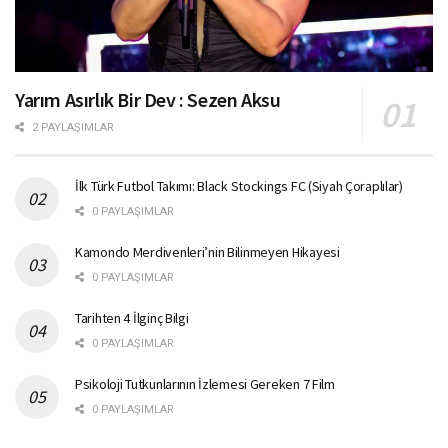
Yarım Asırlık Bir Dev : Sezen Aksu
2 PAYLAŞIMLAR
İlk Türk Futbol Takımı: Black Stockings FC (Siyah Çoraplılar)
0 PAYLAŞIMLAR
Kamondo Merdivenleri’nin Bilinmeyen Hikayesi
0 PAYLAŞIMLAR
Tarihten 4 İlginç Bilgi
0 PAYLAŞIMLAR
Psikoloji Tutkunlarının İzlemesi Gereken 7 Film
0 PAYLAŞIMLAR