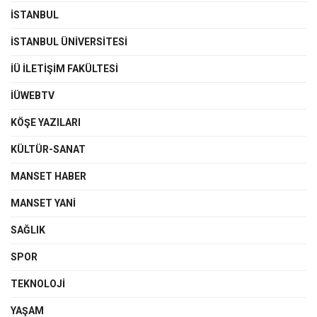
İSTANBUL
İSTANBUL ÜNIVERSITESI
İÜ İLETIŞIM FAKÜLTESI
İÜWEBTV
KÖŞE YAZILARI
KÜLTÜR-SANAT
MANSET HABER
MANSET YANI
SAĞLIK
SPOR
TEKNOLOJI
YAŞAM