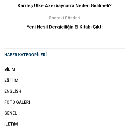
Kardeş Ülke Azerbaycan’a Neden Gidilmeli?
Sonraki Gönderi
Yeni Nesil Dergiciliğin El Kitabı Çıktı
HABER KATEGORİLERİ
BILIM
EĞITIM
ENGLISH
FOTO GALERI
GENEL
İLETIM