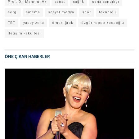
Prof. Dr. Mahmut Ak
sanat
sağlık
sena sandıkçı
sergi
sinema
sosyal medya
spor
teknoloji
TRT
yapay zeka
ömer iğrek
özgür recep kocaoğlu
İletişim Fakültesi
ÖNE ÇIKAN HABERLER