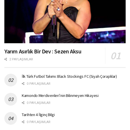
Yarım Asırlık Bir Dev : Sezen Aksu
2 PAYLAŞIMLAR
İlk Türk Futbol Takımı: Black Stockings FC (Siyah Çoraplılar)
0 PAYLAŞIMLAR
Kamondo Merdivenleri’nin Bilinmeyen Hikayesi
0 PAYLAŞIMLAR
Tarihten 4 İlginç Bilgi
0 PAYLAŞIMLAR