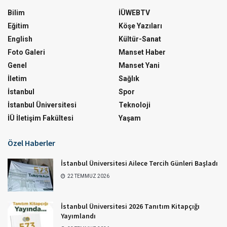
Bilim
İÜWEBTV
Eğitim
Köşe Yazıları
English
Kültür-Sanat
Foto Galeri
Manset Haber
Genel
Manset Yani
İletim
Sağlık
İstanbul
Spor
İstanbul Üniversitesi
Teknoloji
İÜ İletişim Fakültesi
Yaşam
Özel Haberler
İstanbul Üniversitesi Ailece Tercih Günleri Başladı
22 TEMMUZ 2026
İstanbul Üniversitesi 2026 Tanıtım Kitapçığı
Yayımlandı