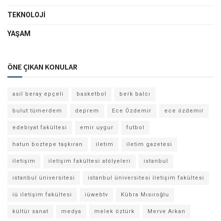
TEKNOLOJI
YAŞAM
ÖNE ÇIKAN KONULAR
asil beray epçeli
basketbol
berk balcı
bulut tümerdem
deprem
Ece Özdemir
ece özdemir
edebiyat fakültesi
emir uygur
futbol
hatun boztepe taşkıran
iletim
iletim gazetesi
iletişim
iletişim fakültesi atölyeleri
istanbul
istanbul üniversitesi
istanbul üniversitesi iletişim fakültesi
iü iletişim fakültesi
iüwebtv
Kübra Mısıroğlu
kültür sanat
medya
melek öztürk
Merve Arkan