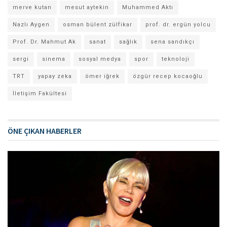
merve kutan
mesut aytekin
Muhammed Aktı
Nazlı Aygen
osman bülent zülfikar
prof. dr. ergün yolcu
Prof. Dr. Mahmut Ak
sanat
sağlık
sena sandıkçı
sergi
sinema
sosyal medya
spor
teknoloji
TRT
yapay zeka
ömer iğrek
özgür recep kocaoğlu
İletişim Fakültesi
ÖNE ÇIKAN HABERLER