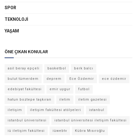
SPOR
TEKNOLOJI
YAŞAM
ÖNE ÇIKAN KONULAR
asil beray epçeli
basketbol
berk balcı
bulut tümerdem
deprem
Ece Özdemir
ece özdemir
edebiyat fakültesi
emir uygur
futbol
hatun boztepe taşkıran
iletim
iletim gazetesi
iletişim
iletişim fakültesi atölyeleri
istanbul
istanbul üniversitesi
istanbul üniversitesi iletişim fakültesi
iü iletişim fakültesi
iüwebtv
Kübra Mısıroğlu