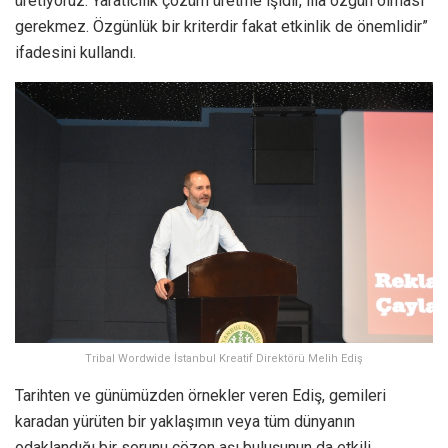
üretiyoruz. Yaratıcılık çözüm üretme işidir, illa özgün olması
gerekmez. Özgünlük bir kriterdir fakat etkinlik de önemlidir”
ifadesini kullandı.
Tribal Wordwide İstanbul Kreatif Direktörü Melih Ediş
Tarihten ve günümüzden örnekler veren Ediş, gemileri
karadan yürüten bir yaklaşımın veya tüm dünyanın
odaklandığı bir sorunu çözen aşı buluşunun da etkili