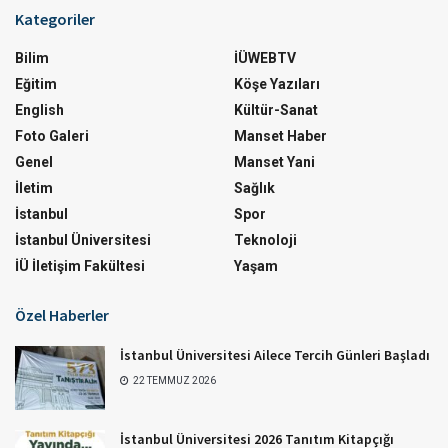
Kategoriler
Bilim
İÜWEBTV
Eğitim
Köşe Yazıları
English
Kültür-Sanat
Foto Galeri
Manset Haber
Genel
Manset Yani
İletim
Sağlık
İstanbul
Spor
İstanbul Üniversitesi
Teknoloji
İÜ İletişim Fakültesi
Yaşam
Özel Haberler
İstanbul Üniversitesi Ailece Tercih Günleri Başladı
22 TEMMUZ 2026
İstanbul Üniversitesi 2026 Tanıtım Kitapçığı