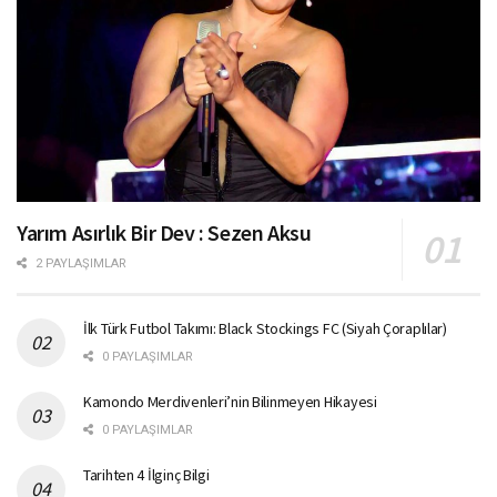
Yarım Asırlık Bir Dev : Sezen Aksu
2 PAYLAŞIMLAR
İlk Türk Futbol Takımı: Black Stockings FC (Siyah Çoraplılar)
0 PAYLAŞIMLAR
Kamondo Merdivenleri’nin Bilinmeyen Hikayesi
0 PAYLAŞIMLAR
Tarihten 4 İlginç Bilgi