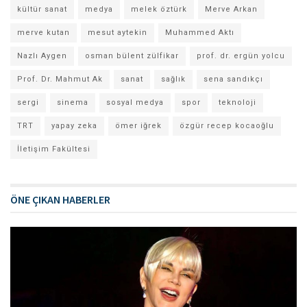
kültür sanat
medya
melek öztürk
Merve Arkan
merve kutan
mesut aytekin
Muhammed Aktı
Nazlı Aygen
osman bülent zülfikar
prof. dr. ergün yolcu
Prof. Dr. Mahmut Ak
sanat
sağlık
sena sandıkçı
sergi
sinema
sosyal medya
spor
teknoloji
TRT
yapay zeka
ömer iğrek
özgür recep kocaoğlu
İletişim Fakültesi
ÖNE ÇIKAN HABERLER