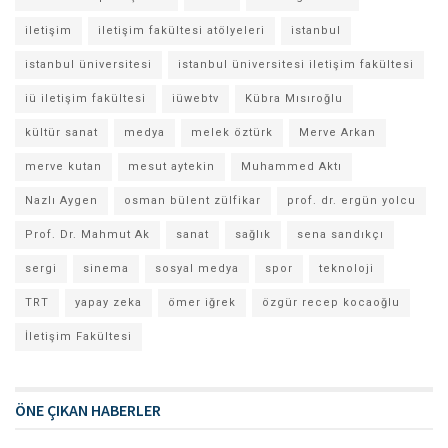
iletişim
iletişim fakültesi atölyeleri
istanbul
istanbul üniversitesi
istanbul üniversitesi iletişim fakültesi
iü iletişim fakültesi
iüwebtv
Kübra Mısıroğlu
kültür sanat
medya
melek öztürk
Merve Arkan
merve kutan
mesut aytekin
Muhammed Aktı
Nazlı Aygen
osman bülent zülfikar
prof. dr. ergün yolcu
Prof. Dr. Mahmut Ak
sanat
sağlık
sena sandıkçı
sergi
sinema
sosyal medya
spor
teknoloji
TRT
yapay zeka
ömer iğrek
özgür recep kocaoğlu
İletişim Fakültesi
ÖNE ÇIKAN HABERLER