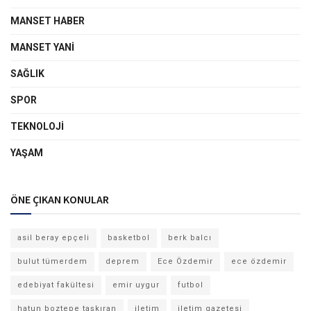
MANSET HABER
MANSET YANI
SAĞLIK
SPOR
TEKNOLOJI
YAŞAM
ÖNE ÇIKAN KONULAR
asil beray epçeli
basketbol
berk balcı
bulut tümerdem
deprem
Ece Özdemir
ece özdemir
edebiyat fakültesi
emir uygur
futbol
hatun boztepe taşkıran
iletim
iletim gazetesi