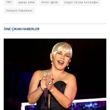
TRT
yapay zeka
ömer iğrek
özgür recep kocaoğlu
İletişim Fakültesi
ÖNE ÇIKAN HABERLER