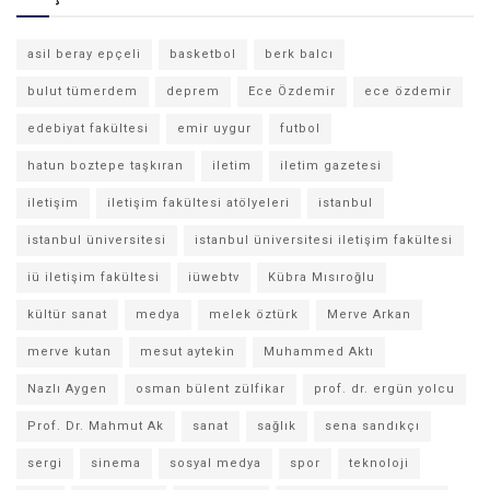
asil beray epçeli
basketbol
berk balcı
bulut tümerdem
deprem
Ece Özdemir
ece özdemir
edebiyat fakültesi
emir uygur
futbol
hatun boztepe taşkıran
iletim
iletim gazetesi
iletişim
iletişim fakültesi atölyeleri
istanbul
istanbul üniversitesi
istanbul üniversitesi iletişim fakültesi
iü iletişim fakültesi
iüwebtv
Kübra Mısıroğlu
kültür sanat
medya
melek öztürk
Merve Arkan
merve kutan
mesut aytekin
Muhammed Aktı
Nazlı Aygen
osman bülent zülfikar
prof. dr. ergün yolcu
Prof. Dr. Mahmut Ak
sanat
sağlık
sena sandıkçı
sergi
sinema
sosyal medya
spor
teknoloji