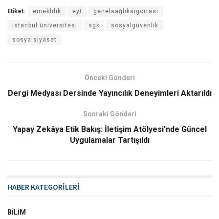
Etiket:
emeklilik
eyt
genelsağlıksigortası
istanbul üniversitesi
sgk
sosyalgüvenlik
sosyalsiyaset
Önceki Gönderi
Dergi Medyası Dersinde Yayıncılık Deneyimleri Aktarıldı
Sonraki Gönderi
Yapay Zekâya Etik Bakış: İletişim Atölyesi’nde Güncel
Uygulamalar Tartışıldı
HABER KATEGORİLERİ
BILIM