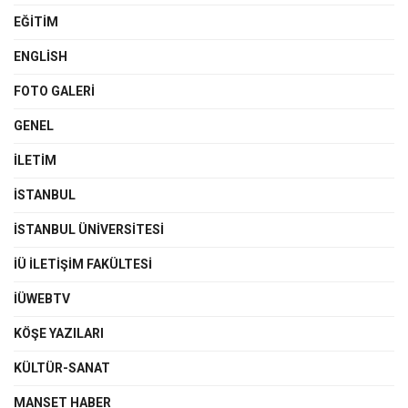
EĞITIM
ENGLISH
FOTO GALERI
GENEL
İLETIM
İSTANBUL
İSTANBUL ÜNIVERSITESI
İÜ İLETIŞIM FAKÜLTESI
İÜWEBTV
KÖŞE YAZILARI
KÜLTÜR-SANAT
MANSET HABER