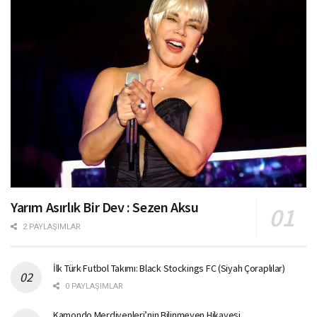
Yarım Asırlık Bir Dev : Sezen Aksu
2 PAYLAŞIMLAR
İlk Türk Futbol Takımı: Black Stockings FC (Siyah Çoraplılar)
0 PAYLAŞIMLAR
Kamondo Merdivenleri’nin Bilinmeyen Hikayesi