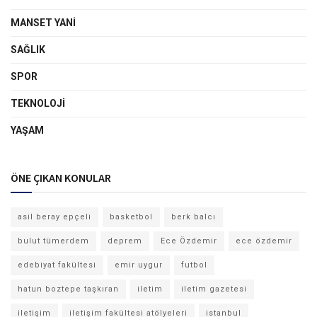
MANSET YANI
SAĞLIK
SPOR
TEKNOLOJI
YAŞAM
ÖNE ÇIKAN KONULAR
asil beray epçeli
basketbol
berk balcı
bulut tümerdem
deprem
Ece Özdemir
ece özdemir
edebiyat fakültesi
emir uygur
futbol
hatun boztepe taşkıran
iletim
iletim gazetesi
iletişim
iletişim fakültesi atölyeleri
istanbul