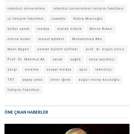
istanbul üniversitesi
istanbul üniversitesi iletişim fakültesi
iü iletişim fakültesi
iüwebtv
Kübra Mısıroğlu
kültür sanat
medya
melek öztürk
Merve Arkan
merve kutan
mesut aytekin
Muhammed Aktı
Nazlı Aygen
osman bülent zülfikar
prof. dr. ergün yolcu
Prof. Dr. Mahmut Ak
sanat
sağlık
sena sandıkçı
sergi
sinema
sosyal medya
spor
teknoloji
TRT
yapay zeka
ömer iğrek
özgür recep kocaoğlu
İletişim Fakültesi
ÖNE ÇIKAN HABERLER