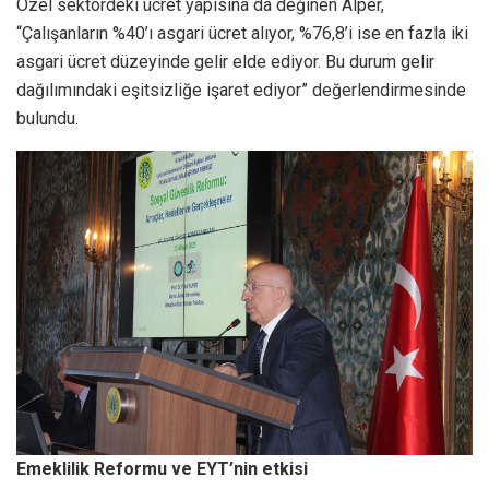
Özel sektördeki ücret yapısına da değinen Alper,
“Çalışanların %40’ı asgari ücret alıyor, %76,8’i ise en fazla iki
asgari ücret düzeyinde gelir elde ediyor. Bu durum gelir
dağılımındaki eşitsizliğe işaret ediyor” değerlendirmesinde
bulundu.
Emeklilik Reformu ve EYT’nin etkisi