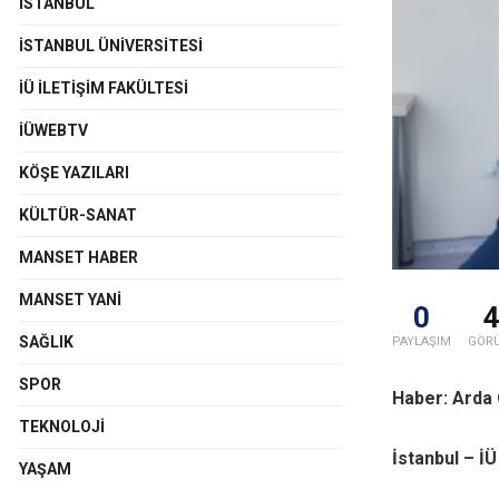
İSTANBUL
İSTANBUL ÜNIVERSITESI
İÜ İLETIŞIM FAKÜLTESI
İÜWEBTV
KÖŞE YAZILARI
KÜLTÜR-SANAT
MANSET HABER
MANSET YANI
0
SAĞLIK
PAYLAŞIM
GÖR
SPOR
Haber: Arda
TEKNOLOJI
İstanbul – İ
YAŞAM