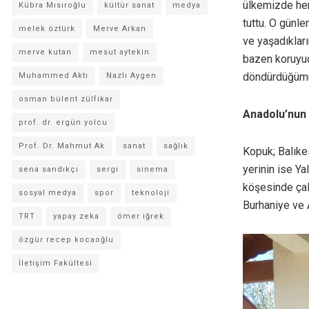
ülkemizde hem
Kübra Mısıroğlu
kültür sanat
medya
tuttu. O günl
melek öztürk
Merve Arkan
ve yaşadıkları
merve kutan
mesut aytekin
bazen koruyuc
döndürdüğümüz
Muhammed Aktı
Nazlı Aygen
osman bülent zülfikar
Anadolu’nun 
prof. dr. ergün yolcu
Prof. Dr. Mahmut Ak
sanat
sağlık
Kopuk; Balıke
yerinin ise Y
sena sandıkçı
sergi
sinema
köşesinde çalı
sosyal medya
spor
teknoloji
Burhaniye ve A
TRT
yapay zeka
ömer iğrek
özgür recep kocaoğlu
İletişim Fakültesi