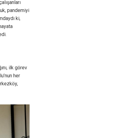
alışanları
puk, pandemiyi
mdaydı ki,
hayata
di.
nı, ilk görev
lu’nun her
erkezköy,