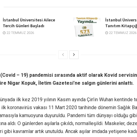
İstanbul Üniversitesi Ailece
İstanbul Ünivers
Tercih Günleri Başladı
Tanıtım Kitapçığ
22 TEMMUZ 2026
22 TEMMUZ 2026
(Covid – 19) pandemisi sırasında aktif olarak Kovid servisin
re Nigar Kopuk, İletim Gazetesi’ne salgın günlerini anlattı.
ünyada ilk kez 2019 yılının Kasım ayında Çin’in Wuhan kentinde te
e ilk koronavirüs vakası 11 Mart 2020 tarihinde dönemin Sağlık Ba
lamasıyla kamuoyuna duyuruldu. Pandemi tüm dünyayı olduğu gibi 
ltına aldı. O günlerden aşılarla çıkıldı, normalleşildi. Maskeler, de
ri gibi kavramlar artık unutuldu. Ancak aşılar imdada yetişene kad