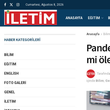
Cumartesi, Ağustos 8, 2026
ANASAYFA
EĞITIM
B
Anasayfa
Bili
HABER KATEGORİLERİ
Pande
BILIM
mi öl
EĞITIM
ENGLISH
Tarafınd
içinde
Bilim
,
Ge
FOTO GALERI
GENEL
İLETIM