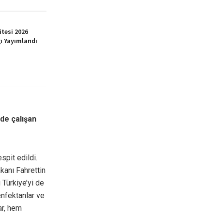
itesi 2026
ı Yayımlandı
de çalışan
spit edildi.
kanı Fahrettin
Türkiye’yi de
zenfektanlar ve
ar, hem