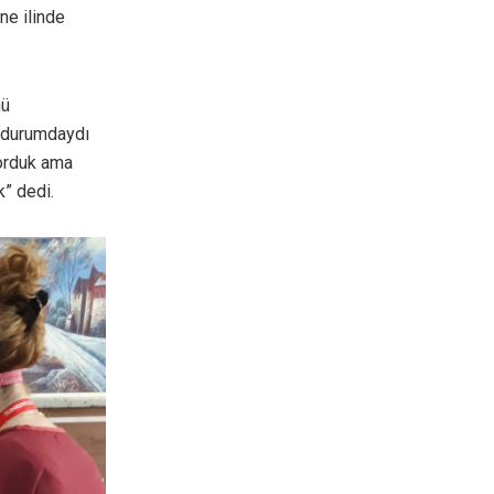
ne ilinde
nü
ü durumdaydı
yorduk ama
k” dedi.