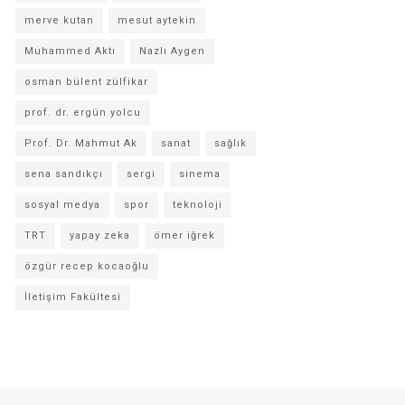
merve kutan
mesut aytekin
Muhammed Aktı
Nazlı Aygen
osman bülent zülfikar
prof. dr. ergün yolcu
Prof. Dr. Mahmut Ak
sanat
sağlık
sena sandıkçı
sergi
sinema
sosyal medya
spor
teknoloji
TRT
yapay zeka
ömer iğrek
özgür recep kocaoğlu
İletişim Fakültesi