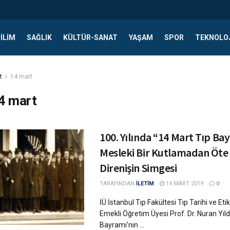
ILIM
SAĞLIK
KÜLTÜR-SANAT
YAŞAM
SPOR
TEKNOLO
t
14 mart
4 mart
100. Yılında “14 Mart Tıp Ba
Mesleki Bir Kutlamadan Öte 
Direnişin Simgesi
TARAFINDAN
İLETİM
14 MART 2019
0
İÜ İstanbul Tıp Fakültesi Tıp Tarihi ve Eti
Emekli Öğretim Üyesi Prof. Dr. Nuran Yıld
Bayramı’nın ...