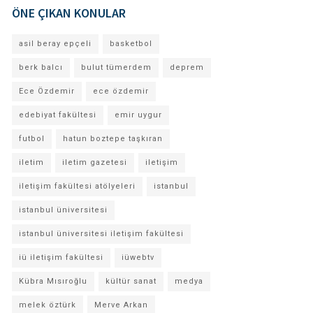
ÖNE ÇIKAN KONULAR
asil beray epçeli
basketbol
berk balcı
bulut tümerdem
deprem
Ece Özdemir
ece özdemir
edebiyat fakültesi
emir uygur
futbol
hatun boztepe taşkıran
iletim
iletim gazetesi
iletişim
iletişim fakültesi atölyeleri
istanbul
istanbul üniversitesi
istanbul üniversitesi iletişim fakültesi
iü iletişim fakültesi
iüwebtv
Kübra Mısıroğlu
kültür sanat
medya
melek öztürk
Merve Arkan