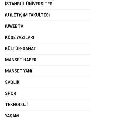
İSTANBUL ÜNIVERSITESI
İÜ İLETIŞIM FAKÜLTESI
İÜWEBTV
KÖŞE YAZILARI
KÜLTÜR-SANAT
MANSET HABER
MANSET YANI
SAĞLIK
SPOR
TEKNOLOJI
YAŞAM