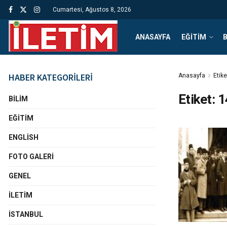
Cumartesi, Ağustos 8, 2026
ANASAYFA
EĞITIM
B
HABER KATEGORİLERİ
Anasayfa
Etike
Etiket:
1
BILIM
EĞITIM
ENGLISH
FOTO GALERI
GENEL
İLETIM
İSTANBUL