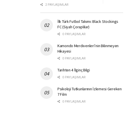
2 PAYLAŞIMLAR
İlk Türk Futbol Takımı: Black Stockings
FC (Siyah Çoraplılar)
0 PAYLAŞIMLAR
Kamondo Merdivenleri’nin Bilinmeyen
Hikayesi
0 PAYLAŞIMLAR
Tarihten 4 İlginç Bilgi
0 PAYLAŞIMLAR
Psikoloji Tutkunlarının İzlemesi Gereken
7 Film
0 PAYLAŞIMLAR