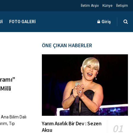
İletim Arşiv
Künye
İletişim
JI
FOTO GALERI
Giriş
ÖNE ÇIKAN HABERLER
yramı”
Milli
k Ana Bilim Dalı
Yarım Asırlık Bir Dev : Sezen
ırım, Tıp
Aksu