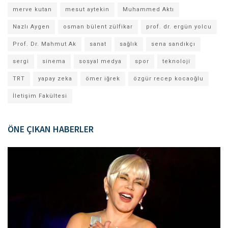
merve kutan
mesut aytekin
Muhammed Aktı
Nazlı Aygen
osman bülent zülfikar
prof. dr. ergün yolcu
Prof. Dr. Mahmut Ak
sanat
sağlık
sena sandıkçı
sergi
sinema
sosyal medya
spor
teknoloji
TRT
yapay zeka
ömer iğrek
özgür recep kocaoğlu
İletişim Fakültesi
ÖNE ÇIKAN HABERLER