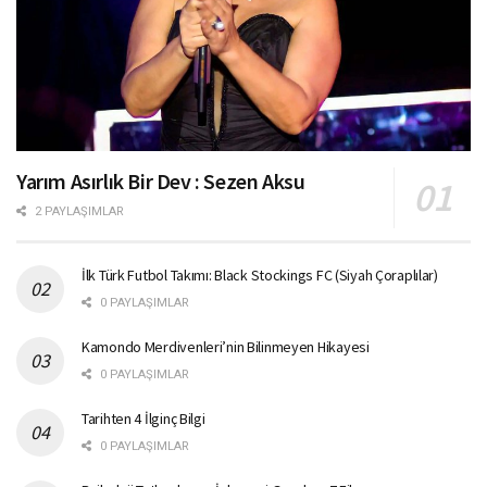
Yarım Asırlık Bir Dev : Sezen Aksu
2 PAYLAŞIMLAR
İlk Türk Futbol Takımı: Black Stockings FC (Siyah Çoraplılar)
0 PAYLAŞIMLAR
Kamondo Merdivenleri’nin Bilinmeyen Hikayesi
0 PAYLAŞIMLAR
Tarihten 4 İlginç Bilgi
0 PAYLAŞIMLAR