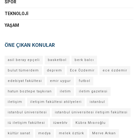
SPOR
TEKNOLOJI
YAŞAM
ÖNE ÇIKAN KONULAR
asil beray epçeli
basketbol
berk balcı
bulut tümerdem
deprem
Ece Özdemir
ece özdemir
edebiyat fakültesi
emir uygur
futbol
hatun boztepe taşkıran
iletim
iletim gazetesi
iletişim
iletişim fakültesi atölyeleri
istanbul
istanbul üniversitesi
istanbul üniversitesi iletişim fakültesi
iü iletişim fakültesi
iüwebtv
Kübra Mısıroğlu
kültür sanat
medya
melek öztürk
Merve Arkan