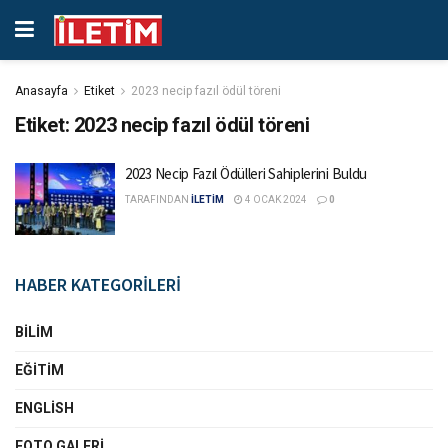
Anasayfa
Etiket
2023 necip fazıl ödül töreni
Etiket:
2023 necip fazıl ödül töreni
2023 Necip Fazıl Ödülleri Sahiplerini Buldu
TARAFINDAN
İLETİM
4 OCAK 2024
0
HABER KATEGORİLERİ
BILIM
EĞITIM
ENGLISH
FOTO GALERI