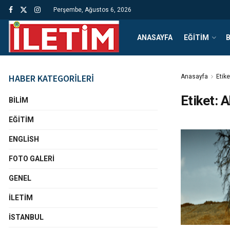
Perşembe, Ağustos 6, 2026
ANASAYFA
EĞITIM
B
HABER KATEGORİLERİ
Anasayfa
Etike
Etiket:
A
BILIM
EĞITIM
ENGLISH
FOTO GALERI
GENEL
İLETIM
İSTANBUL