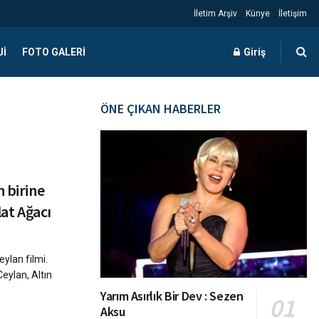
İletim Arşiv
Künye
İletişim
JI
FOTO GALERI
Giriş
ÖNE ÇIKAN HABERLER
n birine
lat Ağacı
eylan filmi.
Ceylan, Altın
Yarım Asırlık Bir Dev : Sezen
Aksu