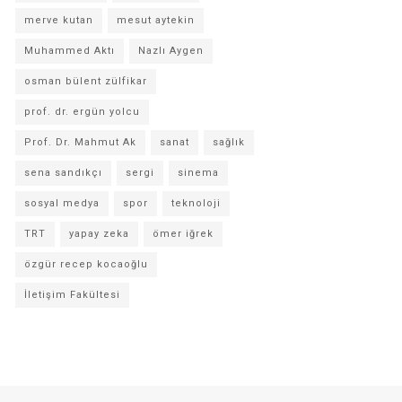
merve kutan
mesut aytekin
Muhammed Aktı
Nazlı Aygen
osman bülent zülfikar
prof. dr. ergün yolcu
Prof. Dr. Mahmut Ak
sanat
sağlık
sena sandıkçı
sergi
sinema
sosyal medya
spor
teknoloji
TRT
yapay zeka
ömer iğrek
özgür recep kocaoğlu
İletişim Fakültesi