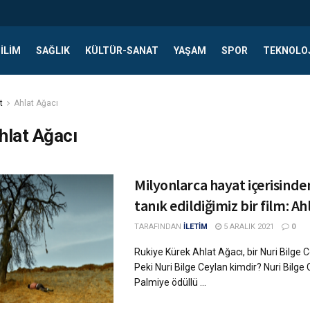
ILIM
SAĞLIK
KÜLTÜR-SANAT
YAŞAM
SPOR
TEKNOLO
t
Ahlat Ağacı
hlat Ağacı
Milyonlarca hayat içerisinde
tanık edildiğimiz bir film: Ah
TARAFINDAN
İLETİM
5 ARALIK 2021
0
Rukiye Kürek Ahlat Ağacı, bir Nuri Bilge C
Peki Nuri Bilge Ceylan kimdir? Nuri Bilge 
Palmiye ödüllü ...