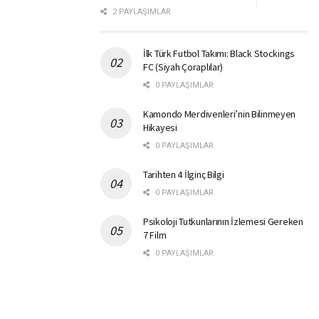
2 PAYLAŞIMLAR
İlk Türk Futbol Takımı: Black Stockings
FC (Siyah Çoraplılar)
0 PAYLAŞIMLAR
Kamondo Merdivenleri’nin Bilinmeyen
Hikayesi
0 PAYLAŞIMLAR
Tarihten 4 İlginç Bilgi
0 PAYLAŞIMLAR
Psikoloji Tutkunlarının İzlemesi Gereken
7 Film
0 PAYLAŞIMLAR