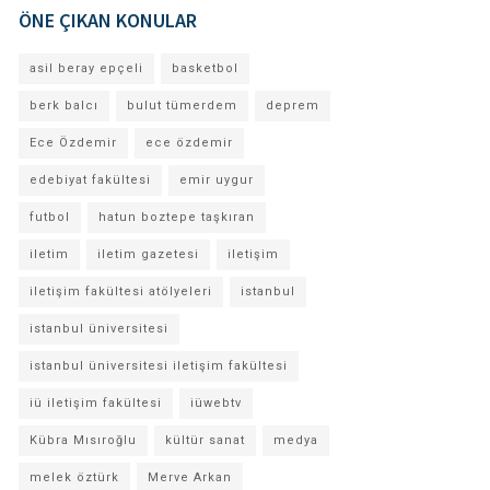
ÖNE ÇIKAN KONULAR
asil beray epçeli
basketbol
berk balcı
bulut tümerdem
deprem
Ece Özdemir
ece özdemir
edebiyat fakültesi
emir uygur
futbol
hatun boztepe taşkıran
iletim
iletim gazetesi
iletişim
iletişim fakültesi atölyeleri
istanbul
istanbul üniversitesi
istanbul üniversitesi iletişim fakültesi
iü iletişim fakültesi
iüwebtv
Kübra Mısıroğlu
kültür sanat
medya
melek öztürk
Merve Arkan