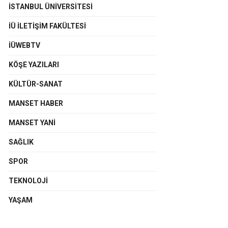
İSTANBUL ÜNIVERSITESI
İÜ İLETIŞIM FAKÜLTESI
İÜWEBTV
KÖŞE YAZILARI
KÜLTÜR-SANAT
MANSET HABER
MANSET YANI
SAĞLIK
SPOR
TEKNOLOJI
YAŞAM