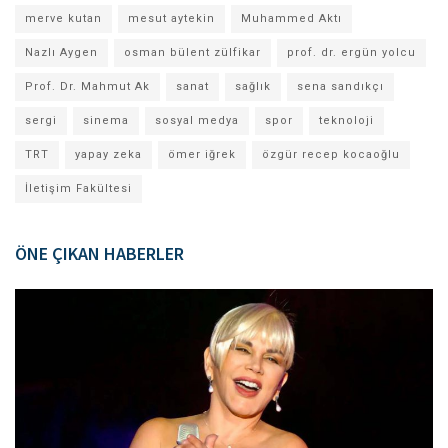
merve kutan
mesut aytekin
Muhammed Aktı
Nazlı Aygen
osman bülent zülfikar
prof. dr. ergün yolcu
Prof. Dr. Mahmut Ak
sanat
sağlık
sena sandıkçı
sergi
sinema
sosyal medya
spor
teknoloji
TRT
yapay zeka
ömer iğrek
özgür recep kocaoğlu
İletişim Fakültesi
ÖNE ÇIKAN HABERLER