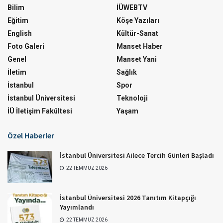
Bilim
İÜWEBTV
Eğitim
Köşe Yazıları
English
Kültür-Sanat
Foto Galeri
Manset Haber
Genel
Manset Yani
İletim
Sağlık
İstanbul
Spor
İstanbul Üniversitesi
Teknoloji
İÜ İletişim Fakültesi
Yaşam
Özel Haberler
İstanbul Üniversitesi Ailece Tercih Günleri Başladı
22 TEMMUZ 2026
İstanbul Üniversitesi 2026 Tanıtım Kitapçığı
Yayımlandı
22 TEMMUZ 2026