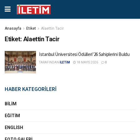
Anasayfa
Etiket
Alaettin Tacir
Etiket:
Alaettin Tacir
İstanbul Üniversitesi Ödülleri’26 Sahiplerini Buldu
TARAFINDAN
İLETİM
18 MAYIS 2026
0
HABER KATEGORİLERİ
BILIM
EĞITIM
ENGLISH
FOTO GALERI