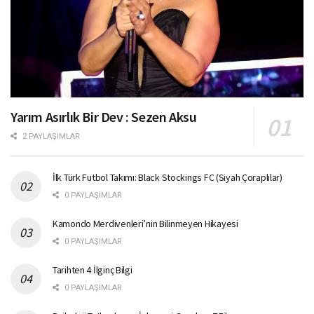
Yarım Asırlık Bir Dev : Sezen Aksu
2 PAYLAŞIMLAR
İlk Türk Futbol Takımı: Black Stockings FC (Siyah Çoraplılar)
0 PAYLAŞIMLAR
Kamondo Merdivenleri’nin Bilinmeyen Hikayesi
0 PAYLAŞIMLAR
Tarihten 4 İlginç Bilgi
0 PAYLAŞIMLAR