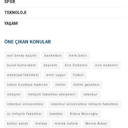
SPOR
TEKNOLOJI
YAŞAM
ÖNE ÇIKAN KONULAR
asil beray epçeli
basketbol
berk balcı
bulut tümerdem
deprem
Ece Özdemir
ece özdemir
edebiyat fakültesi
emir uygur
futbol
hatun boztepe taşkıran
iletim
iletim gazetesi
iletişim
iletişim fakültesi atölyeleri
istanbul
istanbul üniversitesi
istanbul üniversitesi iletişim fakültesi
iü iletişim fakültesi
iüwebtv
Kübra Mısıroğlu
kültür sanat
medya
melek öztürk
Merve Arkan