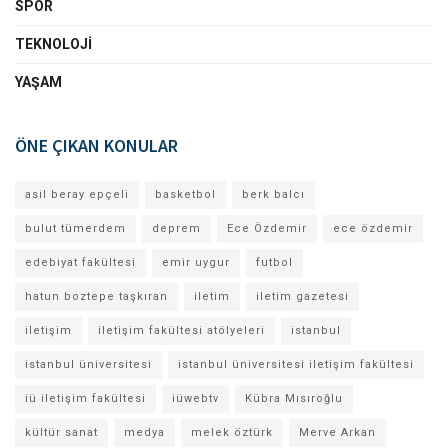
SPOR
TEKNOLOJI
YAŞAM
ÖNE ÇIKAN KONULAR
asil beray epçeli
basketbol
berk balcı
bulut tümerdem
deprem
Ece Özdemir
ece özdemir
edebiyat fakültesi
emir uygur
futbol
hatun boztepe taşkıran
iletim
iletim gazetesi
iletişim
iletişim fakültesi atölyeleri
istanbul
istanbul üniversitesi
istanbul üniversitesi iletişim fakültesi
iü iletişim fakültesi
iüwebtv
Kübra Mısıroğlu
kültür sanat
medya
melek öztürk
Merve Arkan