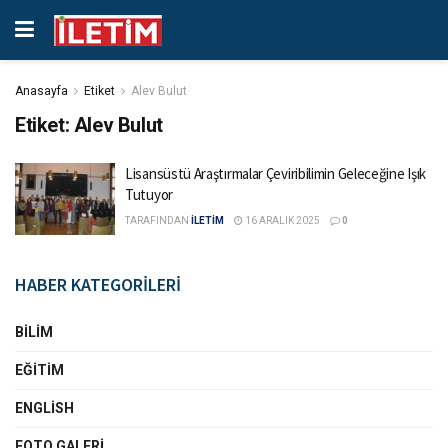
Anasayfa
Etiket
Alev Bulut
Etiket:
Alev Bulut
Lisansüstü Araştırmalar Çeviribilimin Geleceğine Işık
Tutuyor
TARAFINDAN
İLETİM
16 ARALIK 2025
0
HABER KATEGORİLERİ
BILIM
EĞITIM
ENGLISH
FOTO GALERI