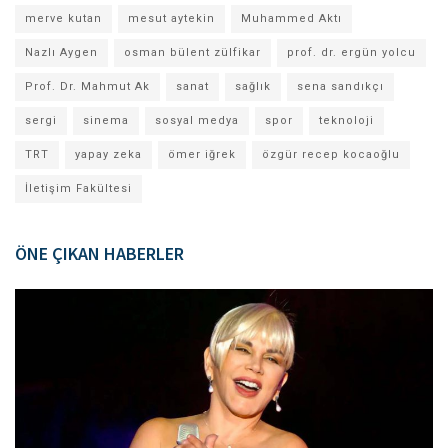
merve kutan
mesut aytekin
Muhammed Aktı
Nazlı Aygen
osman bülent zülfikar
prof. dr. ergün yolcu
Prof. Dr. Mahmut Ak
sanat
sağlık
sena sandıkçı
sergi
sinema
sosyal medya
spor
teknoloji
TRT
yapay zeka
ömer iğrek
özgür recep kocaoğlu
İletişim Fakültesi
ÖNE ÇIKAN HABERLER