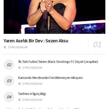
Yarım Asırlık Bir Dev : Sezen Aksu
2 PAYLAŞIMLAR
İlk Türk Futbol Takımı: Black Stockings FC (Siyah Çoraplılar)
0 PAYLAŞIMLAR
Kamondo Merdivenleri’nin Bilinmeyen Hikayesi
0 PAYLAŞIMLAR
Tarihten 4 İlginç Bilgi
0 PAYLAŞIMLAR