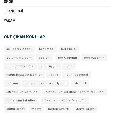
SPOR
TEKNOLOJI
YAŞAM
ÖNE ÇIKAN KONULAR
asil beray epçeli
basketbol
berk balcı
bulut tümerdem
deprem
Ece Özdemir
ece özdemir
edebiyat fakültesi
emir uygur
futbol
hatun boztepe taşkıran
iletim
iletim gazetesi
iletişim
iletişim fakültesi atölyeleri
istanbul
istanbul üniversitesi
istanbul üniversitesi iletişim fakültesi
iü iletişim fakültesi
iüwebtv
Kübra Mısıroğlu
kültür sanat
medya
melek öztürk
Merve Arkan