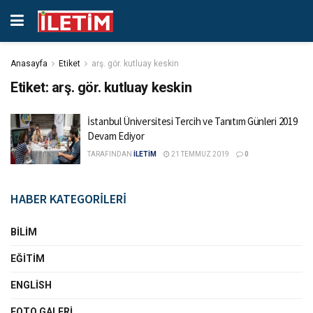
Anasayfa
Etiket
arş. gör. kutluay keskin
Etiket:
arş. gör. kutluay keskin
İstanbul Üniversitesi Tercih ve Tanıtım Günleri 2019
Devam Ediyor
TARAFINDAN
İLETİM
21 TEMMUZ 2019
0
HABER KATEGORİLERİ
BILIM
EĞITIM
ENGLISH
FOTO GALERI