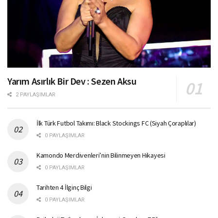
Yarım Asırlık Bir Dev : Sezen Aksu
2 PAYLAŞIMLAR
İlk Türk Futbol Takımı: Black Stockings FC (Siyah Çoraplılar)
0 PAYLAŞIMLAR
Kamondo Merdivenleri’nin Bilinmeyen Hikayesi
0 PAYLAŞIMLAR
Tarihten 4 İlginç Bilgi
0 PAYLAŞIMLAR