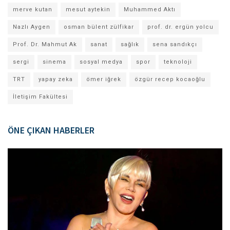
merve kutan
mesut aytekin
Muhammed Aktı
Nazlı Aygen
osman bülent zülfikar
prof. dr. ergün yolcu
Prof. Dr. Mahmut Ak
sanat
sağlık
sena sandıkçı
sergi
sinema
sosyal medya
spor
teknoloji
TRT
yapay zeka
ömer iğrek
özgür recep kocaoğlu
İletişim Fakültesi
ÖNE ÇIKAN HABERLER